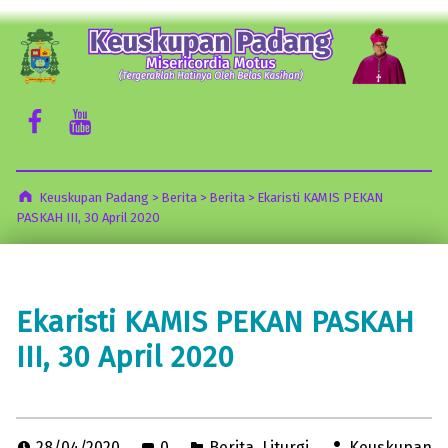
Keuskupan Padang
Misericordia Motus (Tergeraklah Hatinya Oleh Belas Kasihan)
Facebook Komsos
Youtube Komsos
Keuskupan Padang
>
Berita
>
Berita
>
Ekaristi KAMIS PEKAN
PASKAH III, 30 April 2020
Ekaristi KAMIS PEKAN PASKAH
III, 30 April 2020
28/04/2020
0
Berita
,
Liturgi
Keuskupan