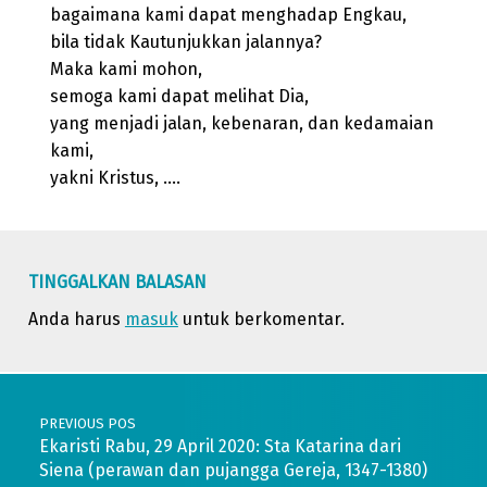
bagaimana kami dapat menghadap Engkau,
bila tidak Kautunjukkan jalannya?
Maka kami mohon,
semoga kami dapat melihat Dia,
yang menjadi jalan, kebenaran, dan kedamaian
kami,
yakni Kristus, ….
Skip back to main navigation
TINGGALKAN BALASAN
Anda harus
masuk
untuk berkomentar.
Post navigation
PREVIOUS POS
Ekaristi Rabu, 29 April 2020: Sta Katarina dari
Siena (perawan dan pujangga Gereja, 1347-1380)