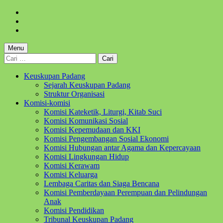
Skip
to
Skip
main
to
Skip
navigation
main
to
content
footer
Menu
Cari
untuk:
Keuskupan Padang
Sejarah Keuskupan Padang
Struktur Organisasi
Komisi-komisi
Komisi Kateketik, Liturgi, Kitab Suci
Komisi Komunikasi Sosial
Komisi Kepemudaan dan KKI
Komisi Pengembangan Sosial Ekonomi
Komisi Hubungan antar Agama dan Kepercayaan
Komisi Lingkungan Hidup
Komisi Kerawam
Komisi Keluarga
Lembaga Caritas dan Siaga Bencana
Komisi Pemberdayaan Perempuan dan Pelindungan
Anak
Komisi Pendidikan
Tribunal Keuskupan Padang