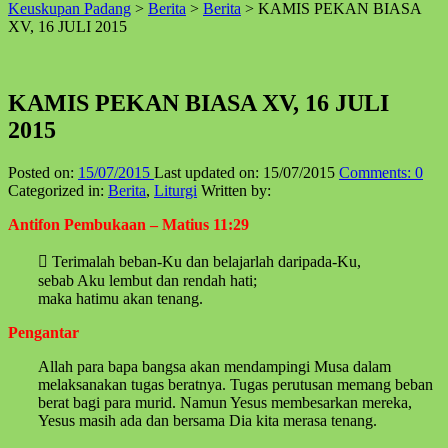
Keuskupan Padang
>
Berita
>
Berita
>
KAMIS PEKAN BIASA
↑
XV, 16 JULI 2015
KAMIS PEKAN BIASA XV, 16 JULI
2015
Posted on:
15/07/2015
Last updated on:
15/07/2015
Comments:
0
Categorized in:
Berita
,
Liturgi
Written by:
Antifon Pembukaan – Matius 11:29
 Terimalah beban-Ku dan belajarlah daripada-Ku,
sebab Aku lembut dan rendah hati;
maka hatimu akan tenang.
Pengantar
Allah para bapa bangsa akan mendampingi Musa dalam
melaksanakan tugas beratnya. Tugas perutusan memang beban
berat bagi para murid. Namun Yesus membesarkan mereka,
Yesus masih ada dan bersama Dia kita merasa tenang.