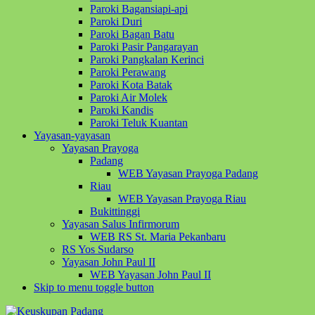
Paroki Bagansiapi-api
Paroki Duri
Paroki Bagan Batu
Paroki Pasir Pangarayan
Paroki Pangkalan Kerinci
Paroki Perawang
Paroki Kota Batak
Paroki Air Molek
Paroki Kandis
Paroki Teluk Kuantan
Yayasan-yayasan
Yayasan Prayoga
Padang
WEB Yayasan Prayoga Padang
Riau
WEB Yayasan Prayoga Riau
Bukittinggi
Yayasan Salus Infirmorum
WEB RS St. Maria Pekanbaru
RS Yos Sudarso
Yayasan John Paul II
WEB Yayasan John Paul II
Skip to menu toggle button