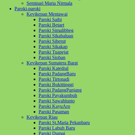
Seminari Maria Nirmala
Paroki-paroki
Kevikepan Mentawai
Paroki Saibi
Paroki Betaet
Paroki Simalibbeg
Paroki Sikabaluan
Paroki Siberut
Paroki Sikakap
Paroki Tuapejat
Paroki Sioban
Kevikepan Sumatera Barat
Paroki Katedral
Paroki PadangBaru
Paroki Tirtonadi
Paroki Bukittinggi
Paroki PadangPanjang
Paroki Payakumbuh
Paroki Sawahlunto
Paroki KayuAro
Paroki Pasaman
Kevikepan Riau
Paroki St.Maria Pekanbaru
Paroki Labuh Baru
Paroki Dumai