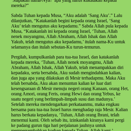
‘Siapakah nama-Nya?’ apa yang harus kukatakan kepada
mereka?”
Sabda Tuhan kepada Musa, “Aku adalah ‘Sang Aku’.” Lalu
dilanjutkan, “Katakanlah begini kepada orang Israel, ‘Sang
Aku’ telah mengutus aku kepadamu.” Sabda Allah pula kepada
Musa, “Katakanlah ini kepada orang Israel, ‘Tuhan, Allah
nenek moyangmu, Allah Abraham, Allah Ishak dan Allah
Yakub, telah mengutus aku kepadamu,’ itulah nama-Ku untuk
selamanya dan itulah sebutan-Ku turun-temurun.
Pergilah, kumpulkanlah para tua-tua Israel, dan katakanlah
kepada mereka, ‘Tuhan, Allah nenek moyangmu, Allah
Abraham, Allah Ishak, Allah Yakub, telah menampakkan diri
kepadaku, serta bersabda, Aku sudah mengindahkan kalian,
dan juga apa yang dilakukan di Mesir terhadapmu. Maka Aku
telah bersabda, Aku akan menuntun kalian ke luar dari
kesengsaraan di Mesir menuju negeri orang Kanaan, orang Het,
orang Amori, orang Feris, orang Hewi dan orang Yebus, ke
suatu negeri yang berlimpah-limpah susu dan madunya.’
Setelah mereka mendengarkan perkataanmu, maka engkau
bersama para tua-tua Israel harus menghadap raja Mesir. Kalian
harus berkata kepadanya, ‘Tuhan, Allah orang Ibrani, telah
menemui kami. Oleh sebab itu, izinkanlah kiranya kami pergi
ke padang gurun tiga hari perjalanan jauhnya untuk
mempersembahkan korban kepada Tuhan, Allah kami.’