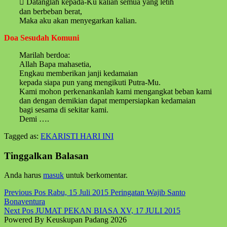
 Datanglah kepada-Ku kalian semua yang letih
dan berbeban berat,
Maka aku akan menyegarkan kalian.
Doa Sesudah Komuni
Marilah berdoa:
Allah Bapa mahasetia,
Engkau memberikan janji kedamaian
kepada siapa pun yang mengikuti Putra-Mu.
Kami mohon perkenankanlah kami mengangkat beban kami
dan dengan demikian dapat mempersiapkan kedamaian
bagi sesama di sekitar kami.
Demi ….
Tagged as:
EKARISTI HARI INI
Skip
back
Tinggalkan Balasan
to
main
Anda harus
masuk
untuk berkomentar.
navigation
Post
Previous Pos
Rabu, 15 Juli 2015 Peringatan Wajib Santo
Bonaventura
navigation
Next Pos
JUMAT PEKAN BIASA XV, 17 JULI 2015
Powered By Keuskupan Padang 2026