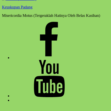
Keuskupan Padang
Misericordia Motus (Tergeraklah Hatinya Oleh Belas Kasihan)
Facebook
Komsos
Youtube
Komsos
Back
to
top