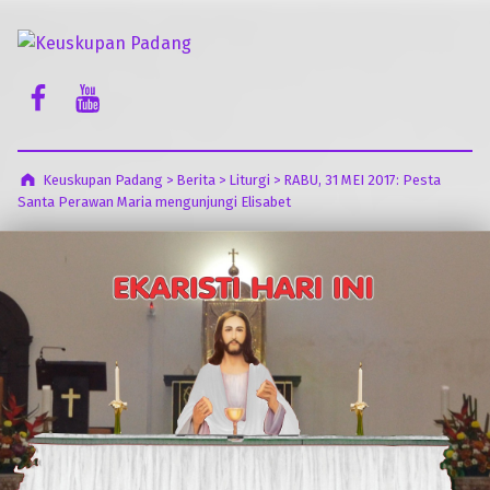
Keuskupan Padang
Facebook Komsos
Youtube Komsos
Misericordia Motus (Tergeraklah Hatinya Oleh Belas Kasihan)
Keuskupan Padang
>
Berita
>
Liturgi
>
RABU, 31 MEI 2017: Pesta
Santa Perawan Maria mengunjungi Elisabet