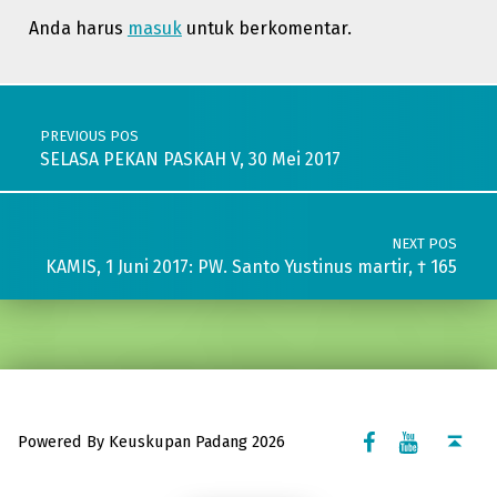
Anda harus
masuk
untuk berkomentar.
Post navigation
PREVIOUS POS
SELASA PEKAN PASKAH V, 30 Mei 2017
NEXT POS
KAMIS, 1 Juni 2017: PW. Santo Yustinus martir, † 165
Facebook Komsos
Youtube Komsos
Back to top ↑
Powered By Keuskupan Padang 2026