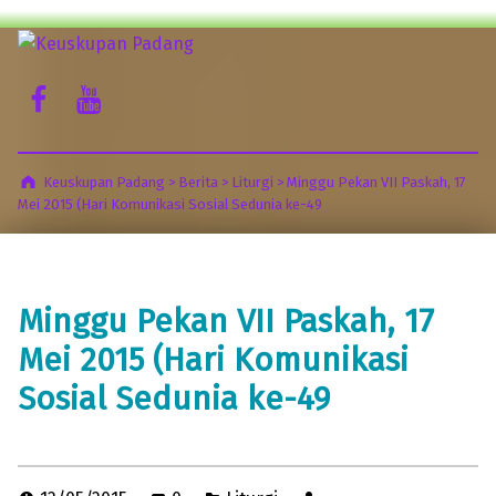
Keuskupan Padang
Facebook Komsos
Youtube Komsos
Misericordia Motus (Tergeraklah Hatinya Oleh Belas Kasihan)
Keuskupan Padang
>
Berita
>
Liturgi
>
Minggu Pekan VII Paskah, 17
Mei 2015 (Hari Komunikasi Sosial Sedunia ke-49
Minggu Pekan VII Paskah, 17
Mei 2015 (Hari Komunikasi
Sosial Sedunia ke-49