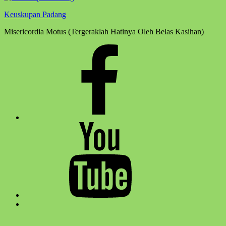
Keuskupan Padang
Misericordia Motus (Tergeraklah Hatinya Oleh Belas Kasihan)
Facebook
Komsos
Youtube
Komsos
Back
to
top