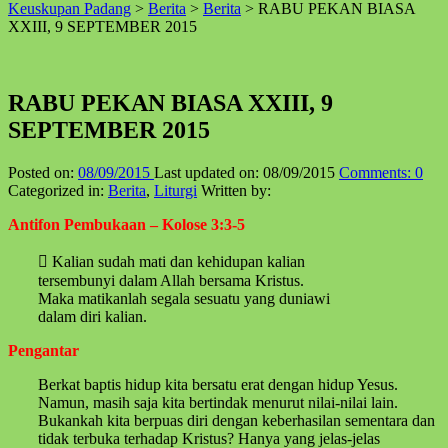
Keuskupan Padang
>
Berita
>
Berita
>
RABU PEKAN BIASA
↑
XXIII, 9 SEPTEMBER 2015
RABU PEKAN BIASA XXIII, 9
SEPTEMBER 2015
Posted on:
08/09/2015
Last updated on:
08/09/2015
Comments:
0
Categorized in:
Berita
,
Liturgi
Written by:
Antifon Pembukaan – Kolose 3:3-5
 Kalian sudah mati dan kehidupan kalian
tersembunyi dalam Allah bersama Kristus.
Maka matikanlah segala sesuatu yang duniawi
dalam diri kalian.
Pengantar
Berkat baptis hidup kita bersatu erat dengan hidup Yesus.
Namun, masih saja kita bertindak menurut nilai-nilai lain.
Bukankah kita berpuas diri dengan keberhasilan sementara dan
tidak terbuka terhadap Kristus? Hanya yang jelas-jelas