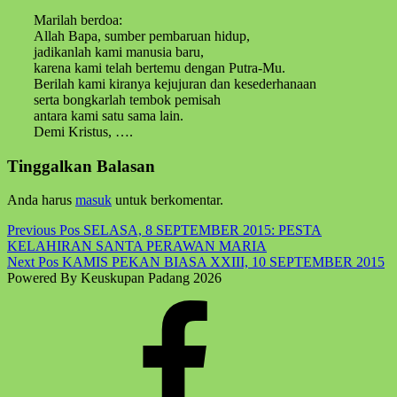
Marilah berdoa:
Allah Bapa, sumber pembaruan hidup,
jadikanlah kami manusia baru,
karena kami telah bertemu dengan Putra-Mu.
Berilah kami kiranya kejujuran dan kesederhanaan
serta bongkarlah tembok pemisah
antara kami satu sama lain.
Demi Kristus, ….
Skip
Tinggalkan Balasan
back
to
Anda harus
masuk
untuk berkomentar.
main
navigation
Post
Previous Pos
SELASA, 8 SEPTEMBER 2015: PESTA
KELAHIRAN SANTA PERAWAN MARIA
navigation
Next Pos
KAMIS PEKAN BIASA XXIII, 10 SEPTEMBER 2015
Powered By Keuskupan Padang 2026
Facebook
Komsos