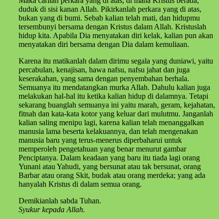
Maka carilah perkara yang di atas, di mana Kristus berada,
duduk di sisi kanan Allah. Pikirkanlah perkara yang di atas,
bukan yang di bumi. Sebab kalian telah mati, dan hidupmu
tersembunyi bersama dengan Kristus dalam Allah. Kristuslah
hidup kita. Apabila Dia menyatakan diri kelak, kalian pun akan
menyatakan diri bersama dengan Dia dalam kemuliaan.
Karena itu matikanlah dalam dirimu segala yang duniawi, yaitu
percabulan, kenajisan, hawa nafsu, nafsu jahat dan juga
keserakahan, yang sama dengan penyembahan berhala.
Semuanya itu mendatangkan murka Allah. Dahulu kalian juga
melakukan hal-hal itu ketika kalian hidup di dalamnya. Tetapi
sekarang buanglah semuanya ini yaitu marah, geram, kejahatan,
fitnah dan kata-kata kotor yang keluar dari mulutmu. Janganlah
kalian saling menipu lagi, karena kalian telah menanggalkan
manusia lama beserta kelakuannya, dan telah mengenakan
manusia baru yang terus-menerus diperbaharui untuk
memperoleh pengetahuan yang benar menurut gambar
Penciptanya. Dalam keadaan yang baru itu tiada lagi orang
Yunani atau Yahudi, yang bersunat atau tak bersunat, orang
Barbar atau orang Skit, budak atau orang merdeka; yang ada
hanyalah Kristus di dalam semua orang.
Demikianlah sabda Tuhan.
Syukur kepada Allah.