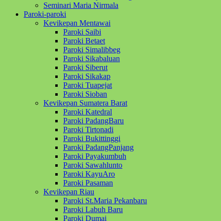
Seminari Maria Nirmala
Paroki-paroki
Kevikepan Mentawai
Paroki Saibi
Paroki Betaet
Paroki Simalibbeg
Paroki Sikabaluan
Paroki Siberut
Paroki Sikakap
Paroki Tuapejat
Paroki Sioban
Kevikepan Sumatera Barat
Paroki Katedral
Paroki PadangBaru
Paroki Tirtonadi
Paroki Bukittinggi
Paroki PadangPanjang
Paroki Payakumbuh
Paroki Sawahlunto
Paroki KayuAro
Paroki Pasaman
Kevikepan Riau
Paroki St.Maria Pekanbaru
Paroki Labuh Baru
Paroki Dumai