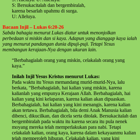
S: Bersukacitalah dan bergembiralah,
karena besarlah upahmu di surga.
U: Alleluya.
Bacaan Injil – Lukas 6:20-26
Sabda bahagia menurut Lukas diatur untuk menonjolkan
perbedaan si miskin dan si kaya. Adapun yang dianggap kaya ialah
yang menurut pandangan dunia dipuji-puji. Tetapi Yesus
membangun kerajaan-Nya dengan ukuran lain.
“Berbahagialah orang yang miskin, celakalah orang yang
kaya.”
Inilah Injil Yesus Kristus menurut Lukas:
Pada waktu itu Yesus memandang murid-murid-Nya, lalu
berkata, “Berbahagialah, hai kalian yang miskin, karena
kalianlah yang empunya Kerajaan Allah. Berbahagialah, hai
kalian yang kini kelaparan, karena kalian akan dipuaskan.
Berbahagialah, hai kalian yang kini menangis, karena kalian
akan tertawa. Berbahagialah, bila demi Anak Manusia kalian
dibenci, dikucilkan, dan dicela serta ditolak. Bersukacitalah dan
bergembiralah pada waktu itu karena secara itu pula nenek
moyang mereka telah memperlakukan para nabi. Tetapi
celakalah kalian, orang kaya, karena dalam kekayaanmu kalian
telah memperoleh hiburan. Celakalah kalian, yang kini