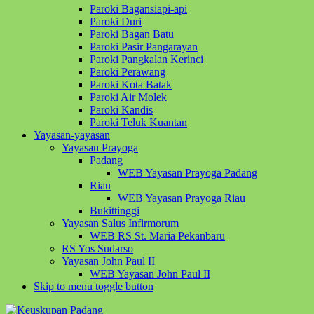
Paroki Bagansiapi-api
Paroki Duri
Paroki Bagan Batu
Paroki Pasir Pangarayan
Paroki Pangkalan Kerinci
Paroki Perawang
Paroki Kota Batak
Paroki Air Molek
Paroki Kandis
Paroki Teluk Kuantan
Yayasan-yayasan
Yayasan Prayoga
Padang
WEB Yayasan Prayoga Padang
Riau
WEB Yayasan Prayoga Riau
Bukittinggi
Yayasan Salus Infirmorum
WEB RS St. Maria Pekanbaru
RS Yos Sudarso
Yayasan John Paul II
WEB Yayasan John Paul II
Skip to menu toggle button