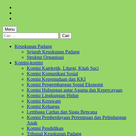
Skip
to
Skip
main
to
Skip
navigation
main
to
content
footer
Menu
Cari
untuk:
Keuskupan Padang
Sejarah Keuskupan Padang
Struktur Organisasi
Komisi-komisi
Komisi Kateketik, Liturgi, Kitab Suci
Komisi Komunikasi Sosial
Komisi Kepemudaan dan KKI
Komisi Pengembangan Sosial Ekonomi
Komisi Hubungan antar Agama dan Kepercayaan
Komisi Lingkungan Hidup
Komisi Kerawam
Komisi Keluarga
Lembaga Caritas dan Siaga Bencana
Komisi Pemberdayaan Perempuan dan Pelindungan
Anak
Komisi Pendidikan
Tribunal Keuskupan Padang