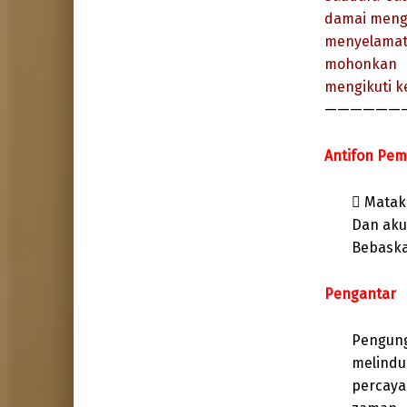
damai meng
menyelama
mohonkan 
mengikuti k
——————
Antifon Pe
 Matak
Dan aku
Bebaska
Pengantar
Pengung
melindu
percaya