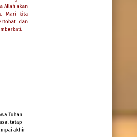
 Allah akan
 Mari kita
rtobat dan
emberkati.
hwa Tuhan
asal tetap
ampai akhir