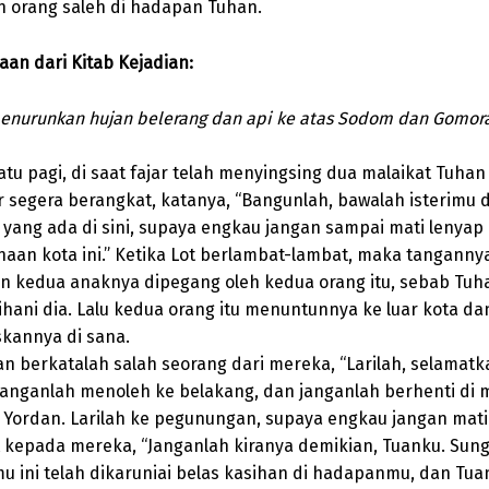
 orang saleh di hadapan Tuhan.
an dari Kitab Kejadian:
enurunkan hujan belerang dan api ke atas Sodom dan Gomor
atu pagi, di saat fajar telah menyingsing dua malaikat Tuh
ar segera berangkat, katanya, “Bangunlah, bawalah isterimu
yang ada di sini, supaya engkau jangan sampai mati lenyap
naan kota ini.” Ketika Lot berlambat-lambat, maka tanganny
dan kedua anaknya dipegang oleh kedua orang itu, sebab Tu
hani dia. Lalu kedua orang itu menuntunnya ke luar kota da
kannya di sana.
n berkatalah salah seorang dari mereka, “Larilah, selamatk
 janganlah menoleh ke belakang, dan janganlah berhenti di
Yordan. Larilah ke pegunungan, supaya engkau jangan mati 
t kepada mereka, “Janganlah kiranya demikian, Tuanku. Sun
 ini telah dikaruniai belas kasihan di hadapanmu, dan Tua