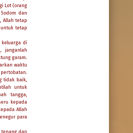
i Lot (orang
n Sodom dan
 Allah tetap
untuk tetap
keluarga di
, janganlah
atung garam.
arkan waktu
 pertobatan.
 tidak baik,
tilah untuk
ah tangga,
seru kepada
kepada Allah
enegur para
p tenang dan