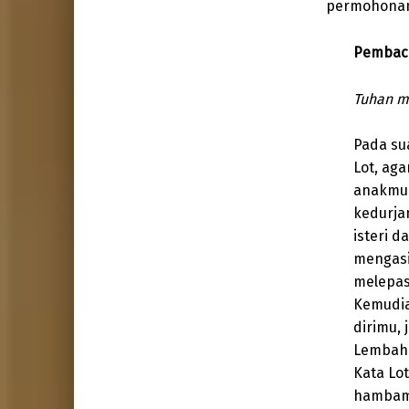
permohonan
Pembaca
Tuhan m
Pada su
Lot, ag
anakmu 
kedurja
isteri 
mengasi
melepas
Kemudia
dirimu,
Lembah 
Kata Lo
hambamu