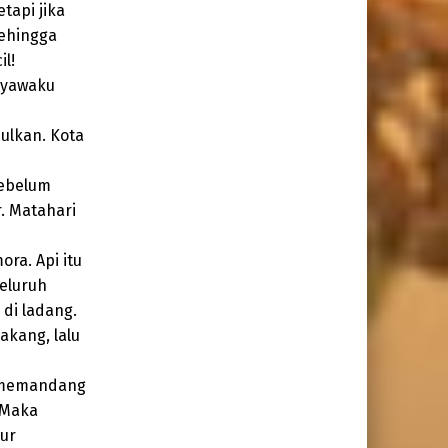
tapi jika
sehingga
il!
 nyawaku
ulkan. Kota
sebelum
. Matahari
ra. Api itu
eluruh
di ladang.
akang, lalu
a memandang
 Maka
pur