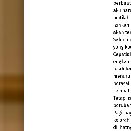
berbuat
aku haru
matilah 
Izinkanl
akan ter
Sahut m
yang ka
Cepatla
engkau 
telah te
menurun
berasal
Lembah 
Tetapi i
berubah
Pagi-pa
ke arah
dilihat