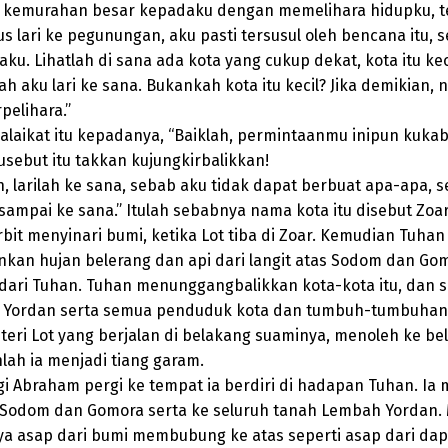
 kemurahan besar kepadaku dengan memelihara hidupku, te
s lari ke pegunungan, aku pasti tersusul oleh bencana itu, 
aku. Lihatlah di sana ada kota yang cukup dekat, kota itu kec
ah aku lari ke sana. Bukankah kota itu kecil? Jika demikian,
pelihara.”
alaikat itu kepadanya, “Baiklah, permintaanmu inipun kukab
usebut itu takkan kujungkirbalikkan!
h, larilah ke sana, sebab aku tidak dapat berbuat apa-apa, 
sampai ke sana.” Itulah sebabnya nama kota itu disebut Zoar
rbit menyinari bumi, ketika Lot tiba di Zoar. Kemudian Tuhan
kan hujan belerang dan api dari langit atas Sodom dan Gomo
 dari Tuhan. Tuhan menunggangbalikkan kota-kota itu, dan s
Yordan serta semua penduduk kota dan tumbuh-tumbuhan 
steri Lot yang berjalan di belakang suaminya, menoleh ke bel
lah ia menjadi tiang garam.
gi Abraham pergi ke tempat ia berdiri di hadapan Tuhan. I
 Sodom dan Gomora serta ke seluruh tanah Lembah Yordan.
nya asap dari bumi membubung ke atas seperti asap dari da