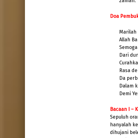
zaman.
Doa Pembu
Marilah
Allah B
Semoga 
Dari dun
Curahka
Rasa den
Da perb
Dalam k
Demi Ye
Bacaan I – K
Sepuluh ora
hanyalah ke
dihujani b