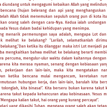
a diundang untuk mengagumi kebaikan Allah yang melindung
i bencana (hujan belerang dan api yang menghanguska
telah Allah tidak menemukan sepuluh orang pun di kota itu,
kan orang saleh dengan cara-Nya. Kedua ialah undangan 
pada Yesus dalam badai kehidupan yang menimpa.
ang menarik permenungan saya adalah, mengapa Lot dan 
uk melihat ke belakang? “Larilah, selamatkanlah dirimu
belakang,”Dan ketika itu dilanggar maka istri Lot menjadi p
ba mengkaitkan bahwa melihat ke belakang berarti membi
ara percuma, mengulur-ulur waktu dalam kaitannya dengan
karena kita merasa nyaman, senang dengan kebiasaan yang
kap, pekerjaan dan lain-lain, maka kita mengatakan nan
 Dan ketika bencana mulai mengancam, keretakan rum
mutusan hubungan kerja, dan lain-lain, barulah kita ber
, tolonglah, kita binasa!”. Kita berseru bukan karena takut 
karena takut kepada kehancuran atau kebinasaan. Yesus m
“Mengapa kalian takut, hai orang yang kurang percaya!”.
dari yang dikasihi Tuhan, mengapa orang saleh akan teta