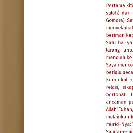
Pertama kit
saleh) dar
Gomora). Se
menyelamat
beriman ke
Satu hal y
larang unt
menoleh ke 
Saya menco
berlalu sec
Kerap kali 
relasi, si
bertobat.
ancaman pe
Allah”Tuhan
melainkan 
murid-Nya: 
Saudara-sau