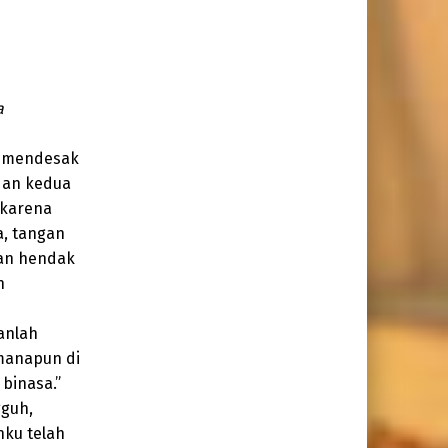
a
an mendesak
 dan kedua
 karena
a, tangan
han hendak
n
anlah
 manapun di
binasa.”
gguh,
nku telah