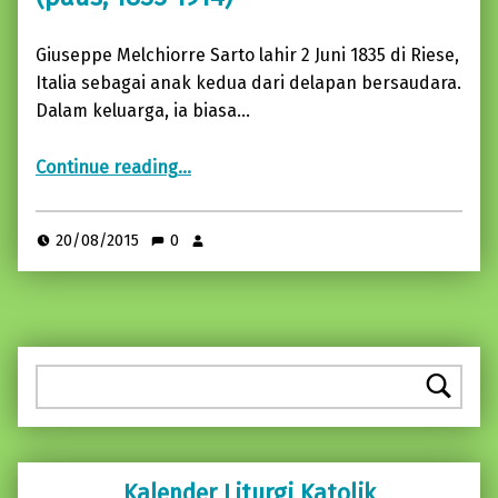
Giuseppe Melchiorre Sarto lahir 2 Juni 1835 di Riese,
Italia sebagai anak kedua dari delapan bersaudara.
Dalam keluarga, ia biasa…
“JUMAT, 21 AGUSTUS 2015 Santo Pius X (paus, 1835-1914)”
Continue reading
…
20/08/2015
0
Pencarian
Kalender Liturgi Katolik