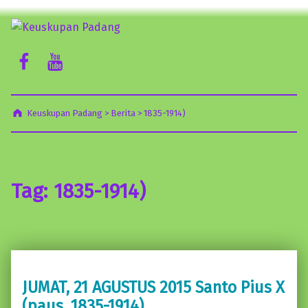
Keuskupan Padang
Facebook Komsos
Youtube Komsos
Misericordia Motus (Tergeraklah Hatinya Oleh Belas Kasihan)
Keuskupan Padang
>
Berita
>
1835-1914)
Tag:
1835-1914)
JUMAT, 21 AGUSTUS 2015 Santo Pius X
(paus, 1835-1914)