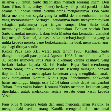
usianya 23 tahun, Sarto ditabhiskan menjadi seorang imam. Don
Sarto (Don, Italia, artinya Pater) berkarya di paroki-paroki miskin
selama tujuhbelas tahun. Semua orang mengasihinya. Don Sarto
biasa memberikan segala yang ia miliki demi membantu mereka
yang membutuhkan. Seringkali saudarinya harus menyembunyikan
sebagian pakaiannya agar jangan sampai Don Sarto tidak
mempunyai pakaian lagi untuk dikenakan. Bahkan setelah Don
Sarto diangkat menjadi Uskup kota Mantua dan kemudian diangkat
lagi menjadi Kardinal, ia masih suka membagi-bagikan apa yang ia
miliki kepada mereka yang berkekurangan. Ia tidak menyimpan apa-
apa bagi dirinya sendiri.
Ketika Paus Leo XIII wafat pada tahun 1903, Kardinal Sarto
diangkat menjadi paus pada 4 Agustus 1903. Ia memilih nama Pius
X. Secara istimewa Paus Pius X dikenang karena kasihnya yang
berkobar-kobar kepada Ekaristi Kudus. Bapa Suci mendorong
semua orang untuk menyambut Yesus sesering mungkin, bahkan
tiap hari! Ia juga menetapkan ketentuan yang mengijinkan anak-
anak menyambut Komuni Kudus juga. Sebelumnya, anak-anak
harus menunggu hingga usia 12-14 tahun untuk dapat menyambut
Tuhan. Paus yakin bahwa Komuni Kudus memberi kekuatan yang
diperlukan untuk melakukan segala sesuatu demi kasih kepada
Yesus!
Paus Pius X percaya teguh dan amat mencintai iman Katolik. Ia
menghendaki setiap orang Katolik mengenal dan mencintai