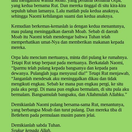
lalu mengambil wanita Moab: yang pertama bernama Orpa,
yang kedua bernama Rut. Dan mereka tinggal di situ kira-kira
sepuluh tahun lamanya. Lalu matilah pula kedua anaknya,
sehingga Naomi kehilangan suami dan kedua anaknya.
Kemudian berkemas-kemaslah ia dengan kedua menantunya,
mau pulang meninggalkan daerah Moab. Sebab di daerah
Moab itu Naomi telah mendengar bahwa Tuhan telah
memperhatikan umat-Nya dan memberikan makanan kepada
mereka.
Orpa lalu mencium mertuanya, minta diri pulang ke rumahnya.
Tetapi Rut tetap berpaut pada mertuanya. Berkatalah Naomi,
“Iparmu telah pulang kepada bangsanya dan kepada para
dewanya. Pulanglah juga menyusul dia!” Tetapi Rut menjawab,
“Janganlah mendesak aku meninggalkan dikau dan tidak
mengikuti engkau. Sebab ke mana pun engkau pergi, ke situ
pula aku pergi. Di mana pun engkau bermalam, di situ pula aku
bermalam. Bangsamulah bangsaku, dan Allahmulah Allahku.”
Demikianlah Naomi pulang bersama-sama Rut, menantunya,
yang berbangsa Moab dan turut pulang. Dan mereka tiba di
Betlehem pada permulaan musim panen jelai.
Demikianlah sabda Tuhan.
Syukur kepada Allah.