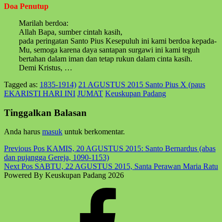
Doa Penutup
Marilah berdoa:
Allah Bapa, sumber cintah kasih,
pada peringatan Santo Pius Kesepuluh ini kami berdoa kepada-
Mu, semoga karena daya santapan surgawi ini kami teguh
bertahan dalam iman dan tetap rukun dalam cinta kasih.
Demi Kristus, …
Tagged as:
1835-1914)
21 AGUSTUS 2015 Santo Pius X (paus
EKARISTI HARI INI
JUMAT
Keuskupan Padang
Skip
back
Tinggalkan Balasan
to
main
Anda harus
masuk
untuk berkomentar.
navigation
Post
Previous Pos
KAMIS, 20 AGUSTUS 2015: Santo Bernardus (abas
dan pujangga Gereja, 1090-1153)
navigation
Next Pos
SABTU, 22 AGUSTUS 2015, Santa Perawan Maria Ratu
Powered By Keuskupan Padang 2026
Facebook
Komsos