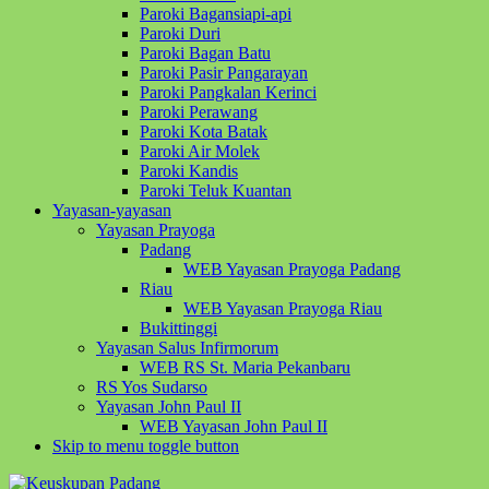
Paroki Bagansiapi-api
Paroki Duri
Paroki Bagan Batu
Paroki Pasir Pangarayan
Paroki Pangkalan Kerinci
Paroki Perawang
Paroki Kota Batak
Paroki Air Molek
Paroki Kandis
Paroki Teluk Kuantan
Yayasan-yayasan
Yayasan Prayoga
Padang
WEB Yayasan Prayoga Padang
Riau
WEB Yayasan Prayoga Riau
Bukittinggi
Yayasan Salus Infirmorum
WEB RS St. Maria Pekanbaru
RS Yos Sudarso
Yayasan John Paul II
WEB Yayasan John Paul II
Skip to menu toggle button