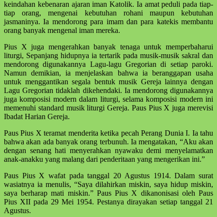
keindahan kebenaran ajaran iman Katolik. Ia amat peduli pada tiap-
tiap orang, mengenai kebutuhan rohani maupun kebutuhan
jasmaninya. Ia mendorong para imam dan para katekis membantu
orang banyak mengenal iman mereka.
Pius X juga mengerahkan banyak tenaga untuk memperbaharui
liturgi, Sepanjang hidupnya ia tertarik pada musik-musik sakral dan
mendorong digunakannya Lagu-lagu Gregorian di setiap paroki.
Namun demikian, ia menjelaskan bahwa ia beranggapan usaha
untuk menggantikan segala bentuk musik Gereja lainnya dengan
Lagu Gregorian tidaklah dikehendaki. Ia mendorong digunakannya
juga komposisi modern dalam liturgi, selama komposisi modern ini
memenuhi standard musik liturgi Gereja. Paus Pius X juga merevisi
Ibadat Harian Gereja.
Paus Pius X teramat menderita ketika pecah Perang Dunia I. Ia tahu
bahwa akan ada banyak orang terbunuh. Ia mengatakan, “Aku akan
dengan senang hati menyerahkan nyawaku demi menyelamatkan
anak-anakku yang malang dari penderitaan yang mengerikan ini.”
Paus Pius X wafat pada tanggal 20 Agustus 1914. Dalam surat
wasiatnya ia menulis, “Saya dilahirkan miskin, saya hidup miskin,
saya berharap mati miskin.” Paus Pius X dikanonisasi oleh Paus
Pius XII pada 29 Mei 1954. Pestanya dirayakan setiap tanggal 21
Agustus.