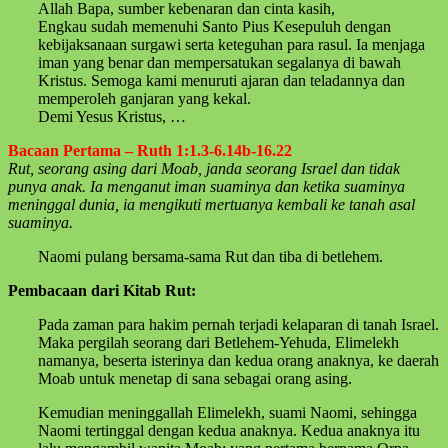
Allah Bapa, sumber kebenaran dan cinta kasih,
Engkau sudah memenuhi Santo Pius Kesepuluh dengan
kebijaksanaan surgawi serta keteguhan para rasul. Ia menjaga
iman yang benar dan mempersatukan segalanya di bawah
Kristus. Semoga kami menuruti ajaran dan teladannya dan
memperoleh ganjaran yang kekal.
Demi Yesus Kristus, …
Bacaan Pertama – Ruth 1:1.3-6.14b-16.22
Rut, seorang asing dari Moab, janda seorang Israel dan tidak
punya anak. Ia menganut iman suaminya dan ketika suaminya
meninggal dunia, ia mengikuti mertuanya kembali ke tanah asal
suaminya.
Naomi pulang bersama-sama Rut dan tiba di betlehem.
Pembacaan dari Kitab Rut:
Pada zaman para hakim pernah terjadi kelaparan di tanah Israel.
Maka pergilah seorang dari Betlehem-Yehuda, Elimelekh
namanya, beserta isterinya dan kedua orang anaknya, ke daerah
Moab untuk menetap di sana sebagai orang asing.
Kemudian meninggallah Elimelekh, suami Naomi, sehingga
Naomi tertinggal dengan kedua anaknya. Kedua anaknya itu