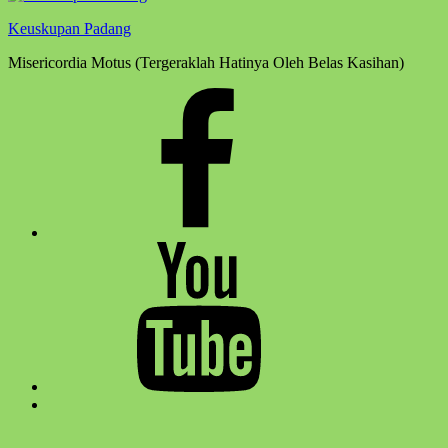
Keuskupan Padang
Misericordia Motus (Tergeraklah Hatinya Oleh Belas Kasihan)
Facebook
Komsos
Youtube
Komsos
Back
to
top