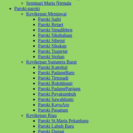
Seminari Maria Nirmala
Paroki-paroki
Kevikepan Mentawai
Paroki Saibi
Paroki Betaet
Paroki Simalibbeg
Paroki Sikabaluan
Paroki Siberut
Paroki Sikakap
Paroki Tuapejat
Paroki Sioban
Kevikepan Sumatera Barat
Paroki Katedral
Paroki PadangBaru
Paroki Tirtonadi
Paroki Bukittinggi
Paroki PadangPanjang
Paroki Payakumbuh
Paroki Sawahlunto
Paroki KayuAro
Paroki Pasaman
Kevikepan Riau
Paroki St.Maria Pekanbaru
Paroki Labuh Baru
Paroki Dumai