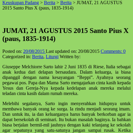
Keuskupan Padang
>
Berita
>
Berita
>
JUMAT, 21 AGUSTUS
↑
2015 Santo Pius X (paus, 1835-1914)
JUMAT, 21 AGUSTUS 2015 Santo Pius X
(paus, 1835-1914)
Posted on:
20/08/2015
Last updated on:
20/08/2015
Comments:
0
Categorized in:
Berita
,
Liturgi
Written by:
Giuseppe Melchiorre Sarto lahir 2 Juni 1835 di Riese, Italia sebagai
anak kedua dari delapan bersaudara. Dalam keluarga, ia biasa
dipanggil dengan nama kesayangan “Beppi”. Ayahnya seorang
pegawai pos. Papa dan Mama Sarto mengajarkan cinta kasih kepada
Yesus dan Gereja-Nya kepada kedelapan anak mereka melalui
teladan cinta kasih dalam rumah mereka.
Melebihi segalanya, Sarto ingin menyerahkan hidupnya untuk
membawa banyak orang ke surga. Ia rindu menjadi seorang imam.
Dan untuk itu, ia dan keluarganya harus banyak berkorban agar ia
dapat bersekolah di seminari. Itu bukan masalah baginya. Ia bahkan
biasa berjalan bermil-mil jauhnya dengan kaki telanjang ke sekolah
agar sepatunya yang satu-satunya jangan sampai rusak. Ketika