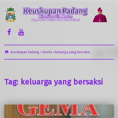
Keuskupan Padang
Misericordia Motus (Tergeraklah Hatinya Oleh Belas Kasihan)
Facebook Komsos
Youtube Komsos
Keuskupan Padang
>
Berita
>
keluarga yang bersaksi
Tag:
keluarga yang bersaksi