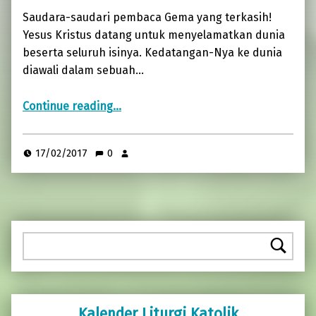
Saudara-saudari pembaca Gema yang terkasih!
Yesus Kristus datang untuk menyelamatkan dunia
beserta seluruh isinya. Kedatangan-Nya ke dunia
diawali dalam sebuah…
“KELUARGA YANG BERSAKSI (Majalah Gema Edisi Februari 2017)”
Continue reading
…
17/02/2017
0
Pencarian
Kalender Liturgi Katolik