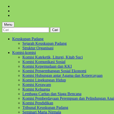
Skip
to
Skip
main
to
Skip
navigation
main
to
content
footer
Menu
Cari
untuk:
Keuskupan Padang
Sejarah Keuskupan Padang
Struktur Organisasi
Komisi-komisi
Komisi Kateketik, Liturgi, Kitab Suci
Komisi Komunikasi Sosial
Komisi Kepemudaan dan KKI
Komisi Pengembangan Sosial Ekonomi
Komisi Hubungan antar Agama dan Kepercayaan
Komisi Lingkungan Hidup
Komisi Kerawam
Komisi Keluarga
Lembaga Caritas dan Siaga Bencana
Komisi Pemberdayaan Perempuan dan Pelindungan Ana
Komisi Pendidikan
Tribunal Keuskupan Padang
Seminari Maria Nirmala