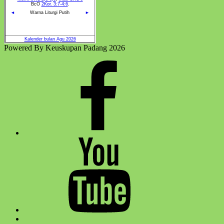
Powered By Keuskupan Padang 2026
Facebook
Komsos
Youtube
Komsos
Back