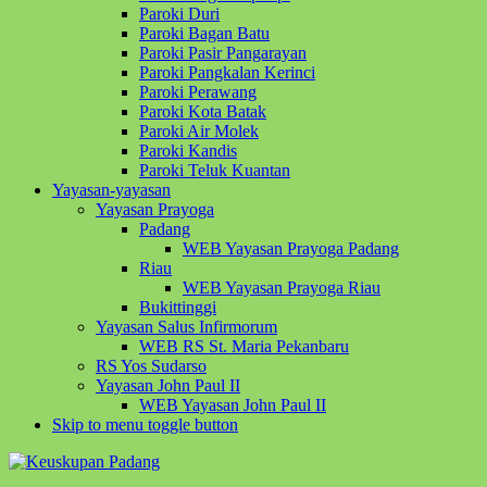
Paroki Duri
Paroki Bagan Batu
Paroki Pasir Pangarayan
Paroki Pangkalan Kerinci
Paroki Perawang
Paroki Kota Batak
Paroki Air Molek
Paroki Kandis
Paroki Teluk Kuantan
Yayasan-yayasan
Yayasan Prayoga
Padang
WEB Yayasan Prayoga Padang
Riau
WEB Yayasan Prayoga Riau
Bukittinggi
Yayasan Salus Infirmorum
WEB RS St. Maria Pekanbaru
RS Yos Sudarso
Yayasan John Paul II
WEB Yayasan John Paul II
Skip to menu toggle button