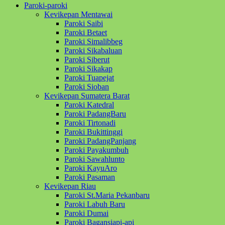
Paroki-paroki
Kevikepan Mentawai
Paroki Saibi
Paroki Betaet
Paroki Simalibbeg
Paroki Sikabaluan
Paroki Siberut
Paroki Sikakap
Paroki Tuapejat
Paroki Sioban
Kevikepan Sumatera Barat
Paroki Katedral
Paroki PadangBaru
Paroki Tirtonadi
Paroki Bukittinggi
Paroki PadangPanjang
Paroki Payakumbuh
Paroki Sawahlunto
Paroki KayuAro
Paroki Pasaman
Kevikepan Riau
Paroki St.Maria Pekanbaru
Paroki Labuh Baru
Paroki Dumai
Paroki Bagansiapi-api