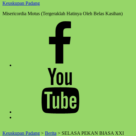
Keuskupan Padang
Misericordia Motus (Tergeraklah Hatinya Oleh Belas Kasihan)
Facebook
Komsos
Youtube
Komsos
Back
to
top
Keuskupan Padang
>
Berita
>
SELASA PEKAN BIASA XXI
↑