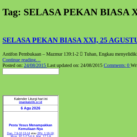
Tag:
SELASA PEKAN BIASA 
SELASA PEKAN BIASA XXI, 25 AGUSTU
Antifon Pembukaan – Mazmur 139:1-2  Tuhan, Engkau menyelidiki
“SELASA
Continue reading
…
PEKAN
Posted on:
24/08/2015
Last updated on:
24/08/2015
Comments:
0
Wri
Pencarian
BIASA
XXI,
25
AGUSTUS
2015”