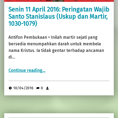
Senin 11 April 2016: Peringatan Wajib
Santo Stanislaus (Uskup dan Martir,
1030-1079)
Antifon Pembukaan • Inilah martir sejati yang
bersedia menumpahkan darah untuk membela
nama Kristus. Ia tidak gentar terhadap ancaman
di…
“Senin 11 April 2016: Peringatan Wajib Santo Stanislaus (Uskup dan Martir, 1030-1079)”
Continue reading
…
10/04/2016
0
Pencarian