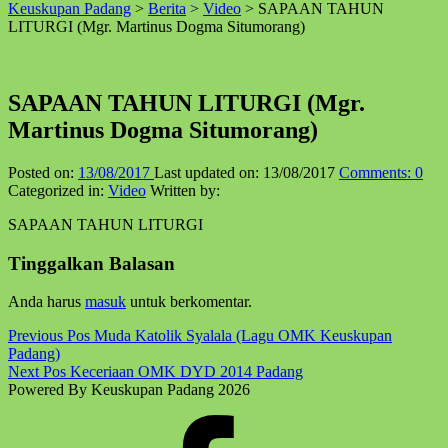
Keuskupan Padang
>
Berita
>
Video
>
SAPAAN TAHUN
↑
LITURGI (Mgr. Martinus Dogma Situmorang)
SAPAAN TAHUN LITURGI (Mgr.
Martinus Dogma Situmorang)
Posted on:
13/08/2017
Last updated on:
13/08/2017
Comments:
0
Categorized in:
Video
Written by:
SAPAAN TAHUN LITURGI
Skip
Tinggalkan Balasan
back
to
Anda harus
masuk
untuk berkomentar.
main
navigation
Post
Previous Pos
Muda Katolik Syalala (Lagu OMK Keuskupan
Padang)
navigation
Next Pos
Keceriaan OMK DYD 2014 Padang
Powered By Keuskupan Padang 2026
Facebook
Komsos