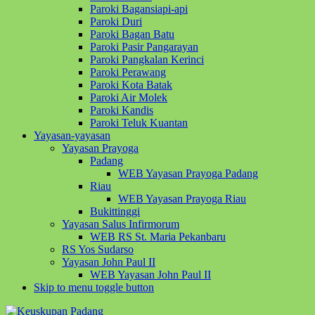
Paroki Bagansiapi-api
Paroki Duri
Paroki Bagan Batu
Paroki Pasir Pangarayan
Paroki Pangkalan Kerinci
Paroki Perawang
Paroki Kota Batak
Paroki Air Molek
Paroki Kandis
Paroki Teluk Kuantan
Yayasan-yayasan
Yayasan Prayoga
Padang
WEB Yayasan Prayoga Padang
Riau
WEB Yayasan Prayoga Riau
Bukittinggi
Yayasan Salus Infirmorum
WEB RS St. Maria Pekanbaru
RS Yos Sudarso
Yayasan John Paul II
WEB Yayasan John Paul II
Skip to menu toggle button