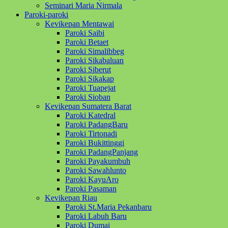
Seminari Maria Nirmala
Paroki-paroki
Kevikepan Mentawai
Paroki Saibi
Paroki Betaet
Paroki Simalibbeg
Paroki Sikabaluan
Paroki Siberut
Paroki Sikakap
Paroki Tuapejat
Paroki Sioban
Kevikepan Sumatera Barat
Paroki Katedral
Paroki PadangBaru
Paroki Tirtonadi
Paroki Bukittinggi
Paroki PadangPanjang
Paroki Payakumbuh
Paroki Sawahlunto
Paroki KayuAro
Paroki Pasaman
Kevikepan Riau
Paroki St.Maria Pekanbaru
Paroki Labuh Baru
Paroki Dumai