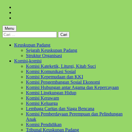
Skip
to
Skip
main
to
Skip
navigation
main
to
content
footer
Menu
Cari
untuk:
Keuskupan Padang
Sejarah Keuskupan Padang
Struktur Organisasi
Komisi-komisi
Komisi Kateketik, Liturgi, Kitab Suci
Komisi Komunikasi Sosial
Komisi Kepemudaan dan KKI
Komisi Pengembangan Sosial Ekonomi
Komisi Hubungan antar Agama dan Kepercayaan
Komisi Lingkungan Hidup
Komisi Kerawam
Komisi Keluarga
Lembaga Caritas dan Siaga Bencana
Komisi Pemberdayaan Perempuan dan Pelindungan
Anak
Komisi Pendidikan
Tribunal Keuskupan Padang