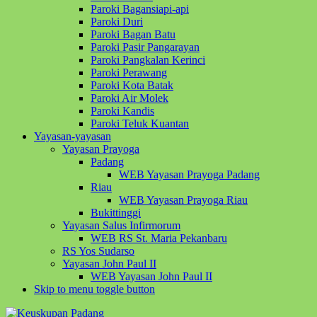
Paroki Bagansiapi-api
Paroki Duri
Paroki Bagan Batu
Paroki Pasir Pangarayan
Paroki Pangkalan Kerinci
Paroki Perawang
Paroki Kota Batak
Paroki Air Molek
Paroki Kandis
Paroki Teluk Kuantan
Yayasan-yayasan
Yayasan Prayoga
Padang
WEB Yayasan Prayoga Padang
Riau
WEB Yayasan Prayoga Riau
Bukittinggi
Yayasan Salus Infirmorum
WEB RS St. Maria Pekanbaru
RS Yos Sudarso
Yayasan John Paul II
WEB Yayasan John Paul II
Skip to menu toggle button