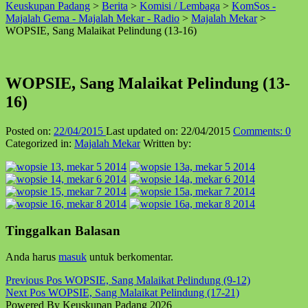
Keuskupan Padang
>
Berita
>
Komisi / Lembaga
>
KomSos -
↑
Majalah Gema - Majalah Mekar - Radio
>
Majalah Mekar
>
WOPSIE, Sang Malaikat Pelindung (13-16)
WOPSIE, Sang Malaikat Pelindung (13-
16)
Posted on:
22/04/2015
Last updated on:
22/04/2015
Comments:
0
Categorized in:
Majalah Mekar
Written by:
Skip
Tinggalkan Balasan
back
to
Anda harus
masuk
untuk berkomentar.
main
navigation
Post
Previous Pos
WOPSIE, Sang Malaikat Pelindung (9-12)
Next Pos
WOPSIE, Sang Malaikat Pelindung (17-21)
navigation
Powered By Keuskupan Padang 2026