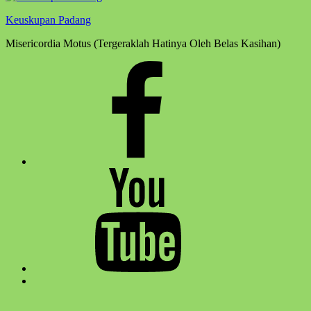
Keuskupan Padang
Misericordia Motus (Tergeraklah Hatinya Oleh Belas Kasihan)
Facebook
Komsos
Youtube
Komsos
Back
to
top