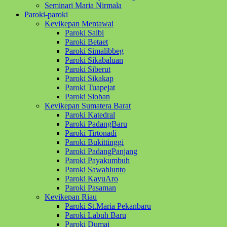
Seminari Maria Nirmala
Paroki-paroki
Kevikepan Mentawai
Paroki Saibi
Paroki Betaet
Paroki Simalibbeg
Paroki Sikabaluan
Paroki Siberut
Paroki Sikakap
Paroki Tuapejat
Paroki Sioban
Kevikepan Sumatera Barat
Paroki Katedral
Paroki PadangBaru
Paroki Tirtonadi
Paroki Bukittinggi
Paroki PadangPanjang
Paroki Payakumbuh
Paroki Sawahlunto
Paroki KayuAro
Paroki Pasaman
Kevikepan Riau
Paroki St.Maria Pekanbaru
Paroki Labuh Baru
Paroki Dumai