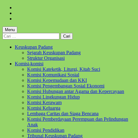
Skip
to
Skip
main
to
Skip
navigation
main
to
content
footer
Menu
Cari
untuk:
Keuskupan Padang
Sejarah Keuskupan Padang
Struktur Organisasi
Komisi-komisi
Komisi Kateketik, Liturgi, Kitab Suci
Komisi Komunikasi Sosial
Komisi Kepemudaan dan KKI
Komisi Pengembangan Sosial Ekonomi
Komisi Hubungan antar Agama dan Kepercayaan
Komisi Lingkungan Hidup
Komisi Kerawam
Komisi Keluarga
Lembaga Caritas dan Siaga Bencana
Komisi Pemberdayaan Perempuan dan Pelindungan
Anak
Komisi Pendidikan
Tribunal Keuskupan Padang