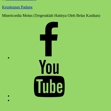
Keuskupan Padang
Misericordia Motus (Tergeraklah Hatinya Oleh Belas Kasihan)
Facebook
Komsos
Youtube
Komsos
Back
to
top