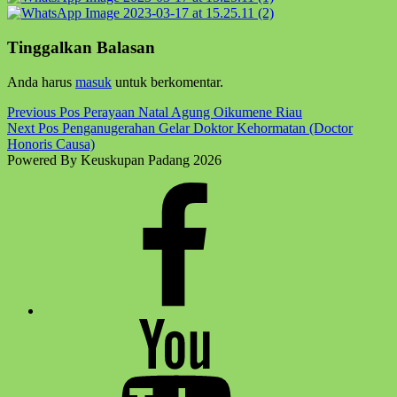
Skip
back
Tinggalkan Balasan
to
main
Anda harus
masuk
untuk berkomentar.
navigation
Post
Previous Pos
Perayaan Natal Agung Oikumene Riau
Next Pos
Penganugerahan Gelar Doktor Kehormatan (Doctor
navigation
Honoris Causa)
Powered By Keuskupan Padang 2026
Facebook
Komsos
Youtube
Komsos