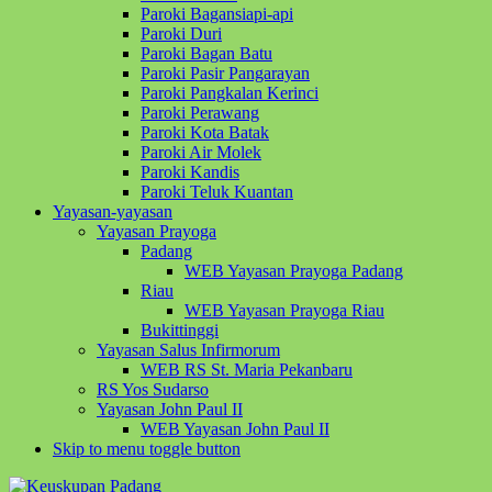
Paroki Bagansiapi-api
Paroki Duri
Paroki Bagan Batu
Paroki Pasir Pangarayan
Paroki Pangkalan Kerinci
Paroki Perawang
Paroki Kota Batak
Paroki Air Molek
Paroki Kandis
Paroki Teluk Kuantan
Yayasan-yayasan
Yayasan Prayoga
Padang
WEB Yayasan Prayoga Padang
Riau
WEB Yayasan Prayoga Riau
Bukittinggi
Yayasan Salus Infirmorum
WEB RS St. Maria Pekanbaru
RS Yos Sudarso
Yayasan John Paul II
WEB Yayasan John Paul II
Skip to menu toggle button