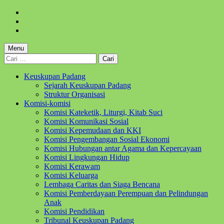
Skip
to
Skip
main
to
Skip
navigation
main
to
content
footer
Menu
Cari
untuk:
Keuskupan Padang
Sejarah Keuskupan Padang
Struktur Organisasi
Komisi-komisi
Komisi Kateketik, Liturgi, Kitab Suci
Komisi Komunikasi Sosial
Komisi Kepemudaan dan KKI
Komisi Pengembangan Sosial Ekonomi
Komisi Hubungan antar Agama dan Kepercayaan
Komisi Lingkungan Hidup
Komisi Kerawam
Komisi Keluarga
Lembaga Caritas dan Siaga Bencana
Komisi Pemberdayaan Perempuan dan Pelindungan
Anak
Komisi Pendidikan
Tribunal Keuskupan Padang