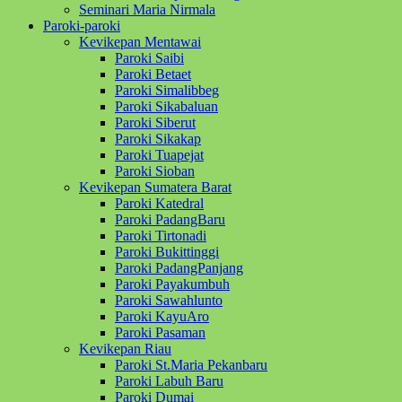
Seminari Maria Nirmala
Paroki-paroki
Kevikepan Mentawai
Paroki Saibi
Paroki Betaet
Paroki Simalibbeg
Paroki Sikabaluan
Paroki Siberut
Paroki Sikakap
Paroki Tuapejat
Paroki Sioban
Kevikepan Sumatera Barat
Paroki Katedral
Paroki PadangBaru
Paroki Tirtonadi
Paroki Bukittinggi
Paroki PadangPanjang
Paroki Payakumbuh
Paroki Sawahlunto
Paroki KayuAro
Paroki Pasaman
Kevikepan Riau
Paroki St.Maria Pekanbaru
Paroki Labuh Baru
Paroki Dumai