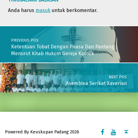
Anda harus
masuk
untuk berkomentar.
Post navigation
PREVIOUS POS
Ketentuan Tobat Dengan Puasa Dan Pantang
Menurut Kitab Hukum Gereja Katolik
NEXT POS
Asemblea Serikat Xaverian
Facebook Komsos
Youtube Komsos
Back to top ↑
Powered By Keuskupan Padang 2026