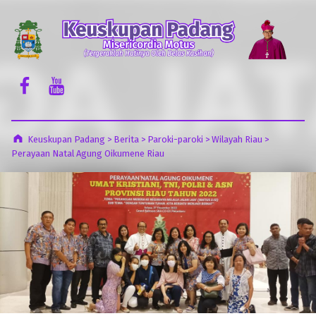
Keuskupan Padang
Misericordia Motus (Tergeraklah Hatinya Oleh Belas Kasihan)
Facebook Komsos
Youtube Komsos
Keuskupan Padang
>
Berita
>
Paroki-paroki
>
Wilayah Riau
>
Perayaan Natal Agung Oikumene Riau