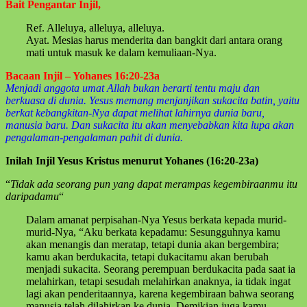
Bait Pengantar Injil,
Ref. Alleluya, alleluya, alleluya.
Ayat. Mesias harus menderita dan bangkit dari antara orang
mati untuk masuk ke dalam kemuliaan-Nya.
Bacaan Injil – Yohanes 16:20-23a
Menjadi anggota umat Allah bukan berarti tentu maju dan
berkuasa di dunia. Yesus memang menjanjikan sukacita batin, yaitu
berkat kebangkitan-Nya dapat melihat lahirnya dunia baru,
manusia baru. Dan sukacita itu akan menyebabkan kita lupa akan
pengalaman-pengalaman pahit di dunia.
Inilah Injil Yesus Kristus menurut Yohanes (16:20-23a)
“
Tidak ada seorang pun yang dapat merampas kegembiraanmu itu
daripadamu
“
Dalam amanat perpisahan-Nya Yesus berkata kepada murid-
murid-Nya, “Aku berkata kepadamu: Sesungguhnya kamu
akan menangis dan meratap, tetapi dunia akan bergembira;
kamu akan berdukacita, tetapi dukacitamu akan berubah
menjadi sukacita. Seorang perempuan berdukacita pada saat ia
melahirkan, tetapi sesudah melahirkan anaknya, ia tidak ingat
lagi akan penderitaannya, karena kegembiraan bahwa seorang
manusia telah dilahirkan ke dunia. Demikian juga kamu