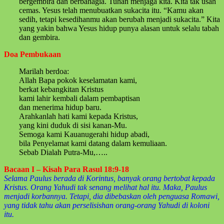
bergembira dan berbahagia. Tuhan menjaga kita. Kita tak usah
cemas. Yesus telah menubuatkan sukacita itu. “Kamu akan
sedih, tetapi kesedihanmu akan berubah menjadi sukacita.” Kita
yang yakin bahwa Yesus hidup punya alasan untuk selalu tabah
dan gembira.
Doa Pembukaan
Marilah berdoa:
Allah Bapa pokok keselamatan kami,
berkat kebangkitan Kristus
kami lahir kembali dalam pembaptisan
dan menerima hidup baru.
Arahkanlah hati kami kepada Kristus,
yang kini duduk di sisi kanan-Mu.
Semoga kami Kauanugerahi hidup abadi,
bila Penyelamat kami datang dalam kemuliaan.
Sebab Dialah Putra-Mu,…..
Bacaan I – Kisah Para Rasul 18:9-18
Selama Paulus berada di Korintus, banyak orang bertobat kepada
Kristus. Orang Yahudi tak senang melihat hal itu. Maka, Paulus
menjadi korbannya. Tetapi, dia dibebaskan oleh penguasa Romawi,
yang tidak tahu akan perselisishan orang-orang Yahudi di koloni
itu.