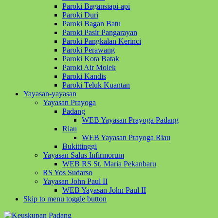
Paroki Bagansiapi-api
Paroki Duri
Paroki Bagan Batu
Paroki Pasir Pangarayan
Paroki Pangkalan Kerinci
Paroki Perawang
Paroki Kota Batak
Paroki Air Molek
Paroki Kandis
Paroki Teluk Kuantan
Yayasan-yayasan
Yayasan Prayoga
Padang
WEB Yayasan Prayoga Padang
Riau
WEB Yayasan Prayoga Riau
Bukittinggi
Yayasan Salus Infirmorum
WEB RS St. Maria Pekanbaru
RS Yos Sudarso
Yayasan John Paul II
WEB Yayasan John Paul II
Skip to menu toggle button