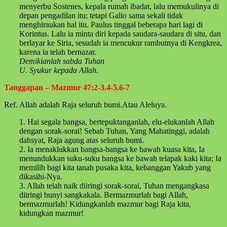
menyerbu Sostenes, kepala rumah ibadat, lalu memukulinya di
depan pengadilan itu; tetapi Galio sama sekali tidak
menghiraukan hal itu. Paulus tinggal beberapa hari lagi di
Korintus. Lalu ia minta diri kepada saudara-saudara di situ, dan
berlayar ke Siria, sesudah ia mencukur rambutnya di Kengkrea,
karena ia telah bernazar.
Demikianlah sabda Tuhan
U. Syukur kepada Allah.
Tanggapan – Mazmur 47:2-3.4-5.6-7
Ref. Allah adalah Raja seluruh bumi.Atau Aleluya.
1. Hai segala bangsa, bertepuktanganlah, elu-elukanlah Allah
dengan sorak-sorai! Sebab Tuhan, Yang Mahatinggi, adalah
dahsyat, Raja agung atas seluruh bumi.
2. Ia menaklukkan bangsa-bangsa ke bawah kuasa kita, Ia
menundukkan suku-suku bangsa ke bawah telapak kaki kita; Ia
memilih bagi kita tanah pusaka kita, kebanggan Yakub yang
dikasihi-Nya.
3. Allah telah naik diiringi sorak-sorai, Tuhan mengangkasa
diiringi bunyi sangkakala. Bermazmurlah bagi Allah,
bermazmurlah! Kidungkanlah mazmur bagi Raja kita,
kidungkan mazmur!