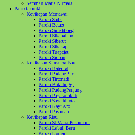
Seminari Maria Nirmala
Paroki-paroki
Kevikepan Mentawai
Paroki Saibi
Paroki Betaet
Paroki Simalibbeg
Paroki Sikabaluan
Paroki Siberut
Paroki Sikakap
Paroki Tuapejat
Paroki Sioban
Kevikepan Sumatera Barat
Paroki Katedral
Paroki PadangBaru
Paroki Tirtonadi
Paroki Bukittinggi
Paroki PadangPanjang
Paroki Payakumbuh
Paroki Sawahlunto
Paroki KayuAro
Paroki Pasaman
Kevikepan Riau
Paroki St.Maria Pekanbaru
Paroki Labuh Baru
Paroki Dumai