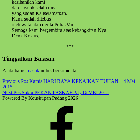
kasihanilah kami
dan jagalah selalu umat
yang sudah Kauselamatkan.
Kami sudah ditebus
oleh wafat dan derita Putra-Mu.
Semoga kami bergembira atas kebangkitan-Nya.
Demi Kristus, …..
***
Skip
Tinggalkan Balasan
back
to
Anda harus
masuk
untuk berkomentar.
main
navigation
Post
Previous Pos
Kamis HARI RAYA KENAIKAN TUHAN, 14 Mei
2015
navigation
Next Pos
Sabtu PEKAN PASKAH VI, 16 MEI 2015
Powered By Keuskupan Padang 2026
Facebook
Komsos