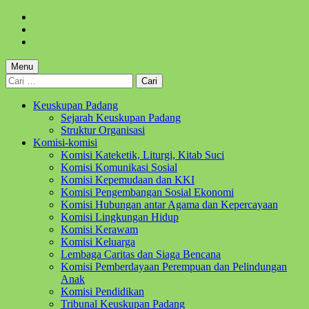
Skip
to
Skip
main
to
Skip
navigation
main
to
content
footer
Menu
Cari
untuk:
Keuskupan Padang
Sejarah Keuskupan Padang
Struktur Organisasi
Komisi-komisi
Komisi Kateketik, Liturgi, Kitab Suci
Komisi Komunikasi Sosial
Komisi Kepemudaan dan KKI
Komisi Pengembangan Sosial Ekonomi
Komisi Hubungan antar Agama dan Kepercayaan
Komisi Lingkungan Hidup
Komisi Kerawam
Komisi Keluarga
Lembaga Caritas dan Siaga Bencana
Komisi Pemberdayaan Perempuan dan Pelindungan
Anak
Komisi Pendidikan
Tribunal Keuskupan Padang