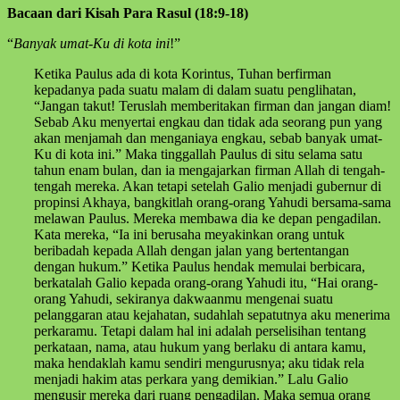
Bacaan dari Kisah Para Rasul (18:9-18)
“
Banyak umat-Ku di kota ini
!”
Ketika Paulus ada di kota Korintus, Tuhan berfirman
kepadanya pada suatu malam di dalam suatu penglihatan,
“Jangan takut! Teruslah memberitakan firman dan jangan diam!
Sebab Aku menyertai engkau dan tidak ada seorang pun yang
akan menjamah dan menganiaya engkau, sebab banyak umat-
Ku di kota ini.” Maka tinggallah Paulus di situ selama satu
tahun enam bulan, dan ia mengajarkan firman Allah di tengah-
tengah mereka. Akan tetapi setelah Galio menjadi gubernur di
propinsi Akhaya, bangkitlah orang-orang Yahudi bersama-sama
melawan Paulus. Mereka membawa dia ke depan pengadilan.
Kata mereka, “Ia ini berusaha meyakinkan orang untuk
beribadah kepada Allah dengan jalan yang bertentangan
dengan hukum.” Ketika Paulus hendak memulai berbicara,
berkatalah Galio kepada orang-orang Yahudi itu, “Hai orang-
orang Yahudi, sekiranya dakwaanmu mengenai suatu
pelanggaran atau kejahatan, sudahlah sepatutnya aku menerima
perkaramu. Tetapi dalam hal ini adalah perselisihan tentang
perkataan, nama, atau hukum yang berlaku di antara kamu,
maka hendaklah kamu sendiri mengurusnya; aku tidak rela
menjadi hakim atas perkara yang demikian.” Lalu Galio
mengusir mereka dari ruang pengadilan. Maka semua orang