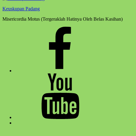
Keuskupan Padang
Misericordia Motus (Tergeraklah Hatinya Oleh Belas Kasihan)
Facebook
Komsos
Youtube
Komsos
Back
to
top