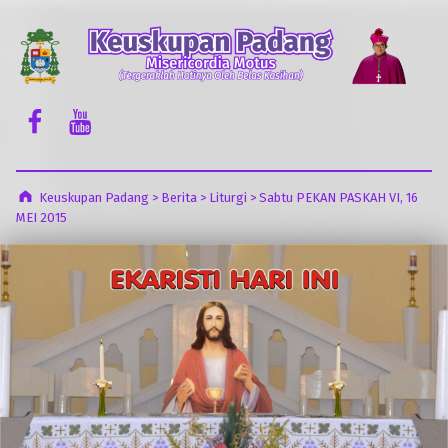
Keuskupan Padang
Misericordia Motus (Tergeraklah Hatinya Oleh Belas Kasihan)
Facebook Komsos
Youtube Komsos
Keuskupan Padang
>
Berita
>
Liturgi
>
Sabtu PEKAN PASKAH VI, 16
MEI 2015