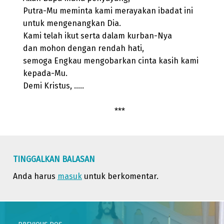
Putra-Mu meminta kami merayakan ibadat ini
untuk mengenangkan Dia.
Kami telah ikut serta dalam kurban-Nya
dan mohon dengan rendah hati,
semoga Engkau mengobarkan cinta kasih kami
kepada-Mu.
Demi Kristus, …..
***
Skip back to main navigation
TINGGALKAN BALASAN
Anda harus
masuk
untuk berkomentar.
Post navigation