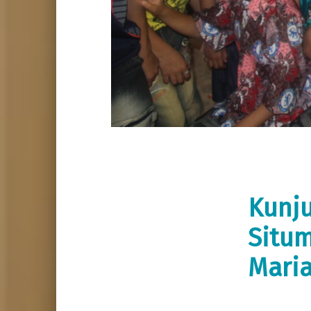
Kunj
Situm
Maria