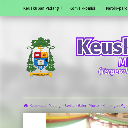
Keuskupan Padang
Komisi-komisi
Paroki-paro
Keuskupan Padang
>
Berita
>
Galeri Photo
>
Kunjungan Mgr.