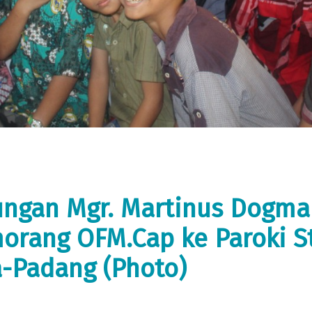
ungan Mgr. Martinus Dogma
orang OFM.Cap ke Paroki St
-Padang (Photo)