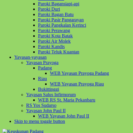
Paroki Bagansiapi-api
Paroki Duri
Paroki Bagan Batu
Paroki Pasir Pangarayan
Paroki Pangkalan Kerinci
Paroki Perawang
Paroki Kota Batak
Paroki Air Molek
Paroki Kandis
Paroki Teluk Kuantan
Yayasan-yayasan
Yayasan Prayoga
Padang
WEB Yayasan Prayoga Padang
Riau
WEB Yayasan Prayoga Riau
Bukittinggi
Yayasan Salus Infirmorum
WEB RS St. Maria Pekanbaru
RS Yos Sudarso
Yayasan John Paul II
WEB Yayasan John Paul II
Skip to menu toggle button