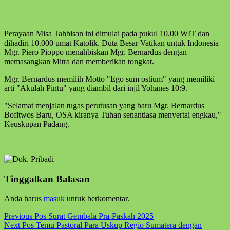
Perayaan Misa Tahbisan ini dimulai pada pukul 10.00 WIT dan
dihadiri 10.000 umat Katolik. Duta Besar Vatikan untuk Indonesia
Mgr. Piero Pioppo menahbiskan Mgr. Bernardus dengan
memasangkan Mitra dan memberikan tongkat.
Mgr. Bernardus memilih Motto "Ego sum ostium" yang memiliki
arti "Akulah Pintu" yang diambil dari injil Yohanes 10:9.
"Selamat menjalan tugas perutusan yang baru Mgr. Bernardus
Bofitwos Baru, OSA kiranya Tuhan senantiasa menyertai engkau,"
Keuskupan Padang.
Skip
back
Tinggalkan Balasan
to
main
Anda harus
masuk
untuk berkomentar.
navigation
Post
Previous Pos
Surat Gembala Pra-Paskah 2025
Next Pos
Temu Pastoral Para Uskup Regio Sumatera dengan