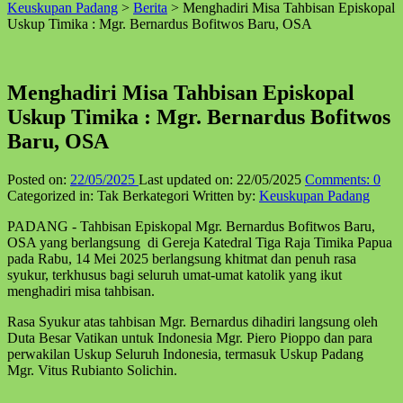
Keuskupan Padang
>
Berita
>
Menghadiri Misa Tahbisan Episkopal
↑
Uskup Timika : Mgr. Bernardus Bofitwos Baru, OSA
Menghadiri Misa Tahbisan Episkopal
Uskup Timika : Mgr. Bernardus Bofitwos
Baru, OSA
Posted on:
22/05/2025
Last updated on:
22/05/2025
Comments:
0
Categorized in:
Tak Berkategori
Written by:
Keuskupan Padang
PADANG - Tahbisan Episkopal Mgr. Bernardus Bofitwos Baru,
OSA yang berlangsung di Gereja Katedral Tiga Raja Timika Papua
pada Rabu, 14 Mei 2025 berlangsung khitmat dan penuh rasa
syukur, terkhusus bagi seluruh umat-umat katolik yang ikut
menghadiri misa tahbisan.
Rasa Syukur atas tahbisan Mgr. Bernardus dihadiri langsung oleh
Duta Besar Vatikan untuk Indonesia Mgr. Piero Pioppo dan para
perwakilan Uskup Seluruh Indonesia, termasuk Uskup Padang
Mgr. Vitus Rubianto Solichin.