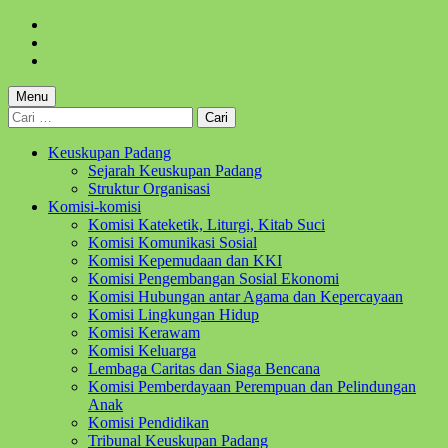
Skip
to
Skip
main
to
Skip
navigation
main
to
content
footer
Menu
Cari
untuk:
Keuskupan Padang
Sejarah Keuskupan Padang
Struktur Organisasi
Komisi-komisi
Komisi Kateketik, Liturgi, Kitab Suci
Komisi Komunikasi Sosial
Komisi Kepemudaan dan KKI
Komisi Pengembangan Sosial Ekonomi
Komisi Hubungan antar Agama dan Kepercayaan
Komisi Lingkungan Hidup
Komisi Kerawam
Komisi Keluarga
Lembaga Caritas dan Siaga Bencana
Komisi Pemberdayaan Perempuan dan Pelindungan
Anak
Komisi Pendidikan
Tribunal Keuskupan Padang