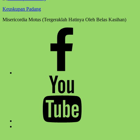
Keuskupan Padang
Misericordia Motus (Tergeraklah Hatinya Oleh Belas Kasihan)
Facebook
Komsos
Youtube
Komsos
Back
to
top