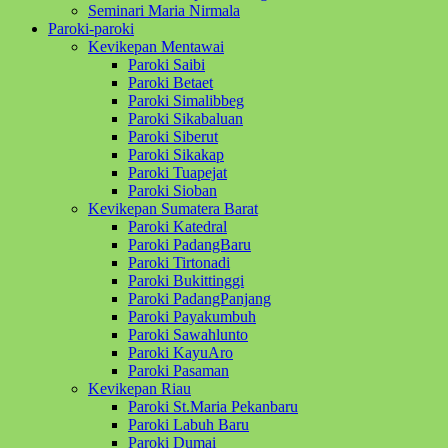
Seminari Maria Nirmala
Paroki-paroki
Kevikepan Mentawai
Paroki Saibi
Paroki Betaet
Paroki Simalibbeg
Paroki Sikabaluan
Paroki Siberut
Paroki Sikakap
Paroki Tuapejat
Paroki Sioban
Kevikepan Sumatera Barat
Paroki Katedral
Paroki PadangBaru
Paroki Tirtonadi
Paroki Bukittinggi
Paroki PadangPanjang
Paroki Payakumbuh
Paroki Sawahlunto
Paroki KayuAro
Paroki Pasaman
Kevikepan Riau
Paroki St.Maria Pekanbaru
Paroki Labuh Baru
Paroki Dumai