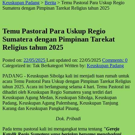
Keuskupan Padang
>
Berita
>
Temu Pastoral Para Uskup Regio
↑
Sumatera dengan Pimpinan Tarekat Religius tahun 2025
Temu Pastoral Para Uskup Regio
Sumatera dengan Pimpinan Tarekat
Religius tahun 2025
Posted on:
22/05/2025
Last updated on:
22/05/2025
Comments:
0
Categorized in:
Tak Berkategori
Written by:
Keuskupan Padang
PADANG - Keuskupan Sibolga kali ini menjadi tuan rumah untuk
acara Temu Pastoral Para Uskup dengan Pimpinan Tarekat Religius
tahun 2025. Acara ini berlangsung selama 4 hari. Temu Pastoral ini
dihadiri oleh Keuskupan Regio Sumatera yang terdiri dari
Keuskupan Agung Medan, Keuskupan Sibolga, Keuskupan
Padang, Keuskupan Agung Palembang, Keuskupan Tanjung
Karang dan Keuskupan Pangkal Pinang.
Dok. Pribadi
Pada temu pastoral kali ini mengangkat tema tentang
"Gereja
Katolik Regio Sumatera yang berjalan bersama menghadapi