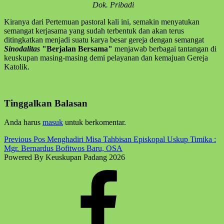
Dok. Pribadi
Kiranya dari Pertemuan pastoral kali ini, semakin menyatukan
semangat kerjasama yang sudah terbentuk dan akan terus
ditingkatkan menjadi suatu karya besar gereja dengan semangat
Sinodalitas
"Berjalan Bersama"
menjawab berbagai tantangan di
keuskupan masing-masing demi pelayanan dan kemajuan Gereja
Katolik.
Skip
Tinggalkan Balasan
back
to
Anda harus
masuk
untuk berkomentar.
main
navigation
Post
Previous Pos
Menghadiri Misa Tahbisan Episkopal Uskup Timika :
Mgr. Bernardus Bofitwos Baru, OSA
navigation
Powered By Keuskupan Padang 2026
Facebook
Komsos