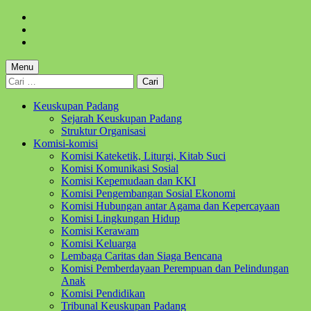
Skip
to
Skip
main
to
Skip
navigation
main
to
content
footer
Menu
Cari
untuk:
Keuskupan Padang
Sejarah Keuskupan Padang
Struktur Organisasi
Komisi-komisi
Komisi Kateketik, Liturgi, Kitab Suci
Komisi Komunikasi Sosial
Komisi Kepemudaan dan KKI
Komisi Pengembangan Sosial Ekonomi
Komisi Hubungan antar Agama dan Kepercayaan
Komisi Lingkungan Hidup
Komisi Kerawam
Komisi Keluarga
Lembaga Caritas dan Siaga Bencana
Komisi Pemberdayaan Perempuan dan Pelindungan
Anak
Komisi Pendidikan
Tribunal Keuskupan Padang