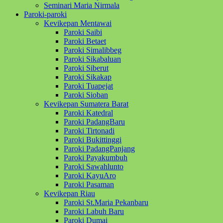
Seminari Maria Nirmala
Paroki-paroki
Kevikepan Mentawai
Paroki Saibi
Paroki Betaet
Paroki Simalibbeg
Paroki Sikabaluan
Paroki Siberut
Paroki Sikakap
Paroki Tuapejat
Paroki Sioban
Kevikepan Sumatera Barat
Paroki Katedral
Paroki PadangBaru
Paroki Tirtonadi
Paroki Bukittinggi
Paroki PadangPanjang
Paroki Payakumbuh
Paroki Sawahlunto
Paroki KayuAro
Paroki Pasaman
Kevikepan Riau
Paroki St.Maria Pekanbaru
Paroki Labuh Baru
Paroki Dumai