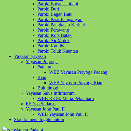
Paroki Bagansiapi-api
Paroki Duri
Paroki Bagan Batu
Paroki Pasir Pangarayan
Paroki Pangkalan Kerinci
Paroki Perawang
Paroki Kota Batak
Paroki Air Molek
Paroki Kandis
Paroki Teluk Kuantan
Yayasan-yayasan
Yayasan Prayoga
Padang
WEB Yayasan Prayoga Padang
Riau
WEB Yayasan Prayoga Riau
Bukittinggi
Yayasan Salus Infirmorum
WEB RS St. Maria Pekanbaru
RS Yos Sudarso
Yayasan John Paul II
WEB Yayasan John Paul II
Skip to menu toggle button