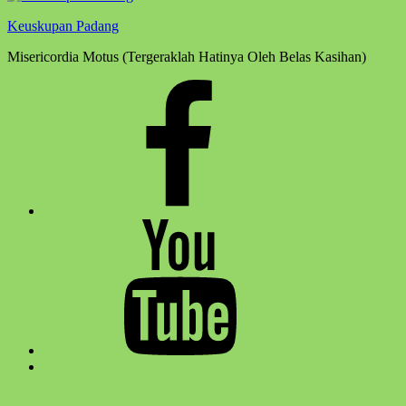
Keuskupan Padang
Misericordia Motus (Tergeraklah Hatinya Oleh Belas Kasihan)
Facebook
Komsos
Youtube
Komsos
Back
to
top