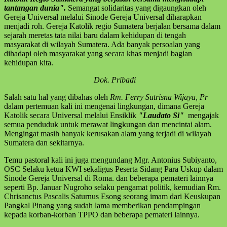
tantangan dunia".
Semangat solidaritas yang digaungkan oleh
Gereja Universal melalui Sinode Gereja Universal diharapkan
menjadi roh. Gereja Katolik regio Sumatera berjalan bersama dalam
sejarah meretas tata nilai baru dalam kehidupan di tengah
masyarakat di wilayah Sumatera. Ada banyak persoalan yang
dihadapi oleh masyarakat yang secara khas menjadi bagian
kehidupan kita.
Dok. Pribadi
Salah satu hal yang dibahas oleh
Rm. Ferry Sutrisna Wijaya, Pr
dalam pertemuan kali ini mengenai lingkungan, dimana Gereja
Katolik secara Universal melalui Ensiklik
"Laudato Si"
mengajak
semua penduduk untuk merawat lingkungan dan mencintai alam.
Mengingat masih banyak kerusakan alam yang terjadi di wilayah
Sumatera dan sekitarnya.
Temu pastoral kali ini juga mengundang Mgr. Antonius Subiyanto,
OSC Selaku ketua KWI sekaligus Peserta Sidang Para Uskup dalam
Sinode Gereja Universal di Roma. dan beberapa pemateri lainnya
seperti Bp. Januar Nugroho selaku pengamat politik, kemudian Rm.
Chrisanctus Pascalis Saturnus Esong seorang imam dari Keuskupan
Pangkal Pinang yang sudah lama memberikan pendampingan
kepada korban-korban TPPO dan beberapa pemateri lainnya.