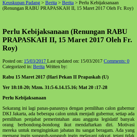
Keuskupan Padang
>
Berita
>
Berita
>
Perlu Kebijaksanaan
↑
(Renungan RABU PRAPASKAH II, 15 Maret 2017 Oleh Fr. Roy)
Perlu Kebijaksanaan (Renungan RABU
PRAPASKAH II, 15 Maret 2017 Oleh Fr.
Roy)
Posted on:
15/03/2017
Last updated on:
15/03/2017
Comments:
0
Categorized in:
Berita
Written by:
Rabu 15 Maret 2017 (Hari Pekan II Prapaskah (U)
Yer 18:18-20; Mzm. 31:5-6.14.15.16; Mat 20 :17-28
Perlu Kebijaksanaan
Sekarang ini lagi panas-panasnya dengan pemilihan calon gubernur
DKI Jakarta, ada beberapa calon untuk menjadi gubernur, setiap ada
pemilihan penjabat pemerintahan atau anggota legislatif banyak
orang berbondong-bondong ikut mendaftarkan diri. Motivasi
mereka untuk menginginkan jabatan itu sangat beragam. Ada yang
memang ingin sungguh-sungguh ingin melayani rakyat, tetapi tidak