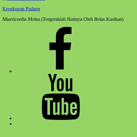
Keuskupan Padang
Misericordia Motus (Tergeraklah Hatinya Oleh Belas Kasihan)
Facebook
Komsos
Youtube
Komsos
Back
to
top