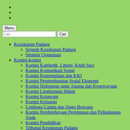
Skip
to
Skip
main
to
Skip
navigation
main
to
content
footer
Menu
Cari
untuk:
Keuskupan Padang
Sejarah Keuskupan Padang
Struktur Organisasi
Komisi-komisi
Komisi Kateketik, Liturgi, Kitab Suci
Komisi Komunikasi Sosial
Komisi Kepemudaan dan KKI
Komisi Pengembangan Sosial Ekonomi
Komisi Hubungan antar Agama dan Kepercayaan
Komisi Lingkungan Hidup
Komisi Kerawam
Komisi Keluarga
Lembaga Caritas dan Siaga Bencana
Komisi Pemberdayaan Perempuan dan Pelindungan
Anak
Komisi Pendidikan
Tribunal Keuskupan Padang