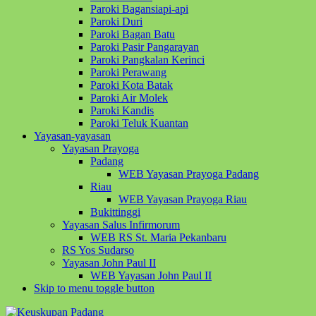
Paroki Bagansiapi-api
Paroki Duri
Paroki Bagan Batu
Paroki Pasir Pangarayan
Paroki Pangkalan Kerinci
Paroki Perawang
Paroki Kota Batak
Paroki Air Molek
Paroki Kandis
Paroki Teluk Kuantan
Yayasan-yayasan
Yayasan Prayoga
Padang
WEB Yayasan Prayoga Padang
Riau
WEB Yayasan Prayoga Riau
Bukittinggi
Yayasan Salus Infirmorum
WEB RS St. Maria Pekanbaru
RS Yos Sudarso
Yayasan John Paul II
WEB Yayasan John Paul II
Skip to menu toggle button