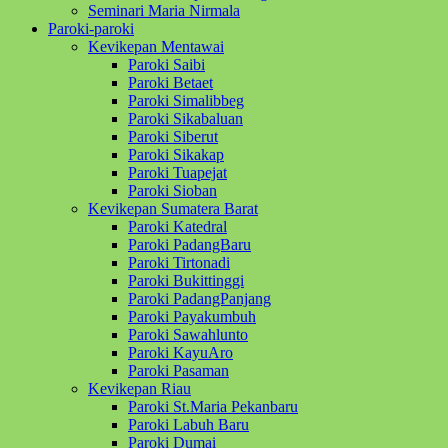
Seminari Maria Nirmala
Paroki-paroki
Kevikepan Mentawai
Paroki Saibi
Paroki Betaet
Paroki Simalibbeg
Paroki Sikabaluan
Paroki Siberut
Paroki Sikakap
Paroki Tuapejat
Paroki Sioban
Kevikepan Sumatera Barat
Paroki Katedral
Paroki PadangBaru
Paroki Tirtonadi
Paroki Bukittinggi
Paroki PadangPanjang
Paroki Payakumbuh
Paroki Sawahlunto
Paroki KayuAro
Paroki Pasaman
Kevikepan Riau
Paroki St.Maria Pekanbaru
Paroki Labuh Baru
Paroki Dumai