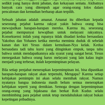
sedikit yang hanya demi jabatan, dan kekayaan semata. Akibatnya
banyak cara yang ditempuh agar orang-orang lolos dalam
pencalonan dan kemudian berharap akan terpilih.
Sebuah jabatan adalah amanat. Amanat itu diberikan kepada
seseorang pejabat karena rakyat yakin bahwa orang bisa
mewujudkan harapan-harapan mereka. Karena itu, seseorang
pejabat mempunyai kewajiban untuk melayani rakyatnya.
Konsekuensi inilah yang rupanya tidak disadari kedua bersaudara
Yakobus dan Yohanes ketika mereka meminta duduk di sebelah
kanan dan kiri Yesus dalam kemuliaan-Nya kelak. Kedua
bersaudara tadi tahu kursi yang diinginkan empuk, tanpa tahu
bahwa untuk mendapatkannya ada syarat yang sangat berat. Yesus
menegaskan bahwa orang harus melayani yang lain kalau ingin
menjadi yang terbesar, itulah kepemimpinan pelayan.
Bila setiap penjabat menerapkan kepemimpinan ini, bisa dipastikan
harapan-harapan rakyat akan terpenuhi, Mengapa? Karena setiap
kebijakan pemimpin ini akan selalu memihak rakyat. Namun
nyatanya bangsa indonesia masih belum semua menerapkan
kebijakan seperti yang demikian. Semoga dengan kepemimpinan
orang-orang yang bijaksana dan berkat Roh Kudus selalu
membimbing para pejabat untuk tetap mendahulukan rakyat bukan
kepetingan pribadinya.