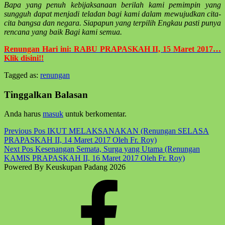
Bapa yang penuh kebijaksanaan berilah kami pemimpin yang
sungguh dapat menjadi teladan bagi kami dalam mewujudkan cita-
cita bangsa dan negara. Siapapun yang terpilih Engkau pasti punya
rencana yang baik Bagi kami semua.
Renungan Hari ini: RABU PRAPASKAH II, 15 Maret 2017…
Klik disini!!
Tagged as:
renungan
Skip
back
Tinggalkan Balasan
to
main
Anda harus
masuk
untuk berkomentar.
navigation
Post
Previous Pos
IKUT MELAKSANAKAN (Renungan SELASA
PRAPASKAH II, 14 Maret 2017 Oleh Fr. Roy)
navigation
Next Pos
Kesenangan Semata, Surga yang Utama (Renungan
KAMIS PRAPASKAH II, 16 Maret 2017 Oleh Fr. Roy)
Powered By Keuskupan Padang 2026
Facebook
Komsos