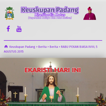
Keuskupan Padang
Misericordia Motus (Tergeraklah Hatinya Oleh Belas Kasihan)
Facebook Komsos
Youtube Komsos
Keuskupan Padang
>
Berita
>
Berita
>
RABU PEKAN BIASA XVIII, 5
AGUSTUS 2015