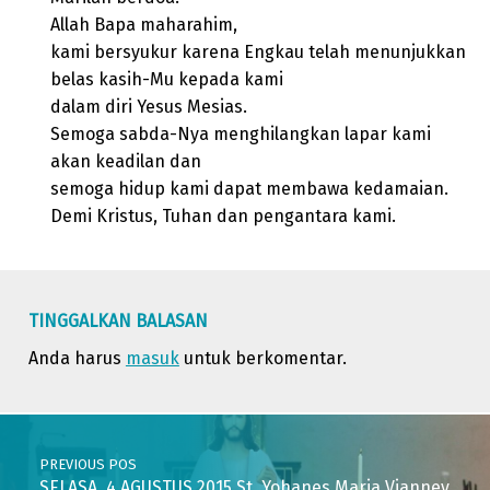
Allah Bapa maharahim,
kami bersyukur karena Engkau telah menunjukkan
belas kasih-Mu kepada kami
dalam diri Yesus Mesias.
Semoga sabda-Nya menghilangkan lapar kami
akan keadilan dan
semoga hidup kami dapat membawa kedamaian.
Demi Kristus, Tuhan dan pengantara kami.
Skip back to main navigation
TINGGALKAN BALASAN
Anda harus
masuk
untuk berkomentar.
Post navigation
PREVIOUS POS
SELASA, 4 AGUSTUS 2015 St. Yohanes Maria Vianney