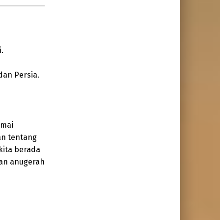
.
dan Persia.
amai
an tentang
kita berada
kan anugerah