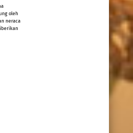
na
ung oleh
gan neraca
diberikan