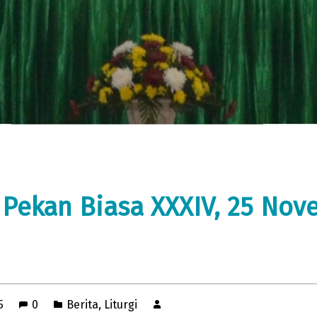
Pekan Biasa XXXIV, 25 No
15
0
Berita
,
Liturgi