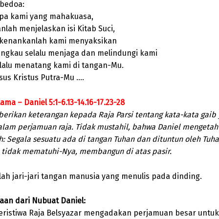
 bedoa:
apa kami yang mahakuasa,
lah menjelaskan isi Kitab Suci,
kenankanlah kami menyaksikan
ngkau selalu menjaga dan melindungi kami
elalu menatang kami di tangan-Mu.
sus Kristus Putra-Mu ….
ma – Daniel 5:1-6.13-14.16-17.23-28
erikan keterangan kepada Raja Parsi tentang kata-kata gaib
alam perjamuan raja. Tidak mustahil, bahwa Daniel mengetah
h: Segala sesuatu ada di tangan Tuhan dan dituntun oleh Tuha
 tidak mematuhi-Nya, membangun di atas pasir.
ah jari-jari tangan manusia yang menulis pada dinding.
an dari Nubuat Daniel:
peristiwa Raja Belsyazar mengadakan perjamuan besar untuk