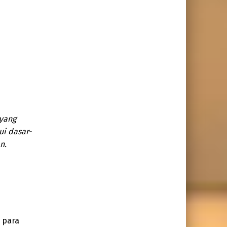
 yang
ui dasar-
n.
 para