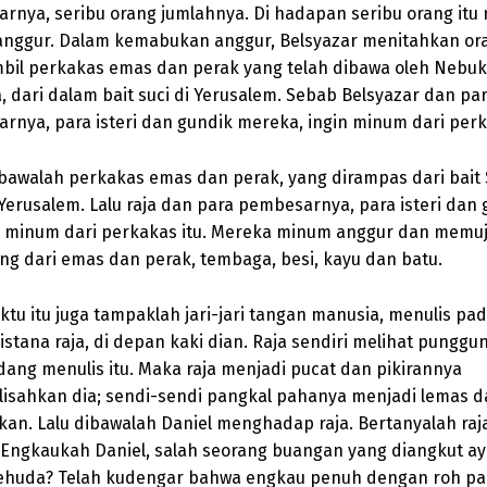
rnya, seribu orang jumlahnya. Di hadapan seribu orang itu 
nggur. Dalam kemabukan anggur, Belsyazar menitahkan or
il perkakas emas dan perak yang telah dibawa oleh Nebuk
 dari dalam bait suci di Yerusalem. Sebab Belsyazar dan pa
rnya, para isteri dan gundik mereka, ingin minum dari perk
bawalah perkakas emas dan perak, yang dirampas dari bait 
 Yerusalem. Lalu raja dan para pembesarnya, para isteri dan
 minum dari perkakas itu. Mereka minum anggur dan memuj
ng dari emas dan perak, tembaga, besi, kayu dan batu.
ktu itu juga tampaklah jari-jari tangan manusia, menulis pa
istana raja, di depan kaki dian. Raja sendiri melihat pungg
dang menulis itu. Maka raja menjadi pucat dan pikirannya
isahkan dia; sendi-sendi pangkal pahanya menjadi lemas d
kan. Lalu dibawalah Daniel menghadap raja. Bertanyalah ra
 “Engkaukah Daniel, salah seorang buangan yang diangkut ay
ehuda? Telah kudengar bahwa engkau penuh dengan roh pa