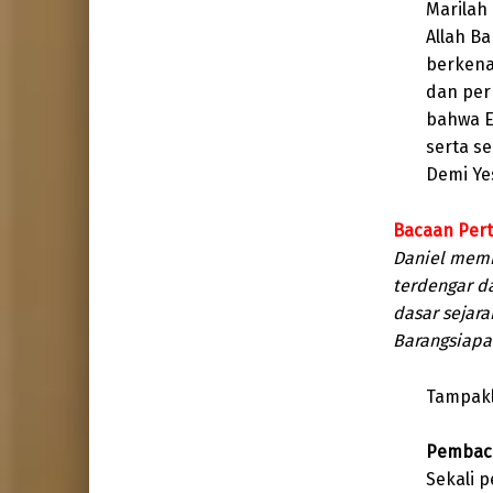
Marilah
Allah B
berkenan
dan per
bahwa E
serta s
Demi Ye
Bacaan Perta
Daniel memb
terdengar d
dasar sejara
Barangsiapa
Tampakl
Pembaca
Sekali 