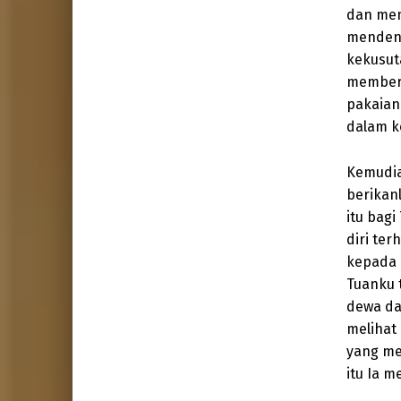
dan mem
mendeng
kekusut
member
pakaian
dalam k
Kemudia
berikan
itu bag
diri te
kepada 
Tuanku 
dewa da
melihat
yang me
itu Ia m