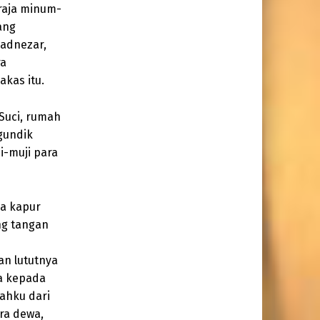
raja minum-
ang
adnezar,
ra
akas itu.
Suci, rumah
 gundik
i-muji para
da kapur
ung tangan
an lututnya
ja kepada
ahku dari
ra dewa,