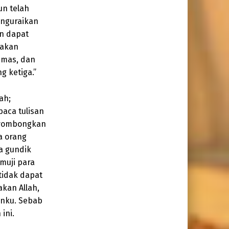
un telah
nguraikan
an dapat
nakan
emas, dan
 ketiga.”
ah;
aca tulisan
nyombongkan
a orang
a gundik
muji para
tidak dapat
kan Allah,
nku. Sebab
ini.