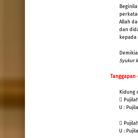
Beginila
perkata
Allah da
dan dida
kepada 
Demikia
Syukur 
Tanggapan –
Kidung 
 Pujila
U : Puji
 Pujila
U : Puji