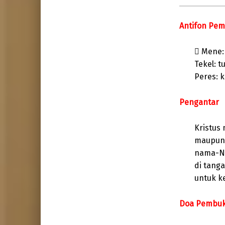
Antifon Pem
 Mene:
Tekel: t
Peres: 
Pengantar
Kristus
maupun 
nama-Nya
di tang
untuk ke
Doa Pembu