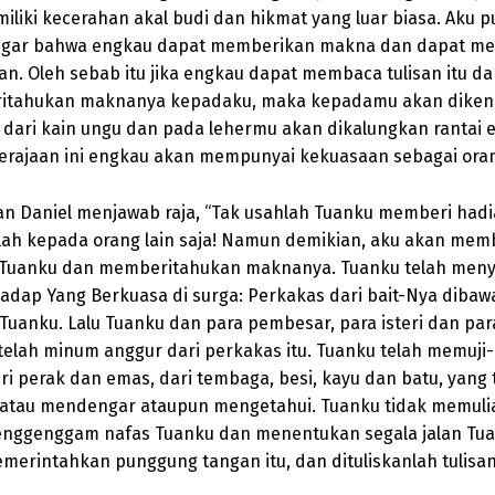
iliki kecerahan akal budi dan hikmat yang luar biasa. Aku p
ar bahwa engkau dapat memberikan makna dan dapat me
an. Oleh sebab itu jika engkau dapat membaca tulisan itu d
itahukan maknanya kepadaku, maka kepadamu akan dike
 dari kain ungu dan pada lehermu akan dikalungkan rantai 
erajaan ini engkau akan mempunyai kekuasaan sebagai orang
n Daniel menjawab raja, “Tak usahlah Tuanku memberi hadi
lah kepada orang lain saja! Namun demikian, aku akan memb
i Tuanku dan memberitahukan maknanya. Tuanku telah me
rhadap Yang Berkuasa di surga: Perkakas dari bait-Nya dibaw
Tuanku. Lalu Tuanku dan para pembesar, para isteri dan par
telah minum anggur dari perkakas itu. Tuanku telah memuji-
ri perak dan emas, dari tembaga, besi, kayu dan batu, yang 
 atau mendengar ataupun mengetahui. Tuanku tidak memulia
nggenggam nafas Tuanku dan menentukan segala jalan Tua
emerintahkan punggung tangan itu, dan dituliskanlah tulisan 