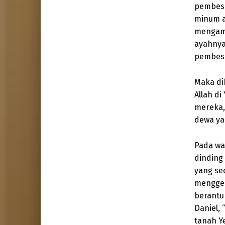
pembesa
minum a
mengamb
ayahnya,
pembesa
Maka di
Allah di
mereka,
dewa ya
Pada wa
dinding 
yang se
menggel
berantu
Daniel,
tanah Y