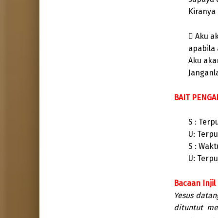
Kiranya
 Aku a
apabila
Aku aka
Janganl
BAIT PENGAN
S : Terp
U: Terpu
S : Wakt
U: Terpu
Bacaan Injil
Yesus datan
dituntut m