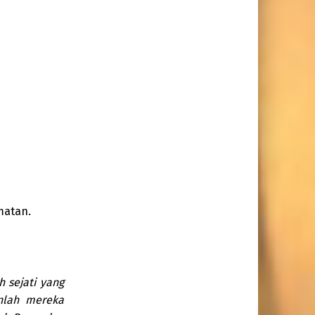
matan.
 sejati yang
nlah mereka