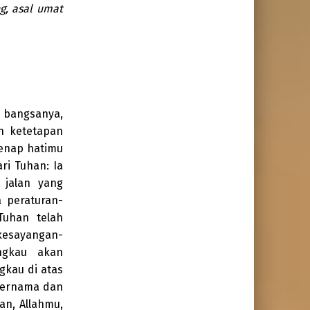
g, asal umat
 bangsanya,
n ketetapan
genap hatimu
ri Tuhan: Ia
 jalan yang
 peraturan-
Tuhan telah
kesayangan-
ngkau akan
gkau di atas
 ternama dan
n, Allahmu,