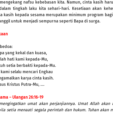
mengekang nafsu kebebasan kita. Namun, cinta kasih har
dalam tingkah laku kita sehari-hari. Kesetiaan akan ke
ta kasih kepada sesama merupakan minimum program bagi 
panggil untuk menjadi sempurna seperti Bapa di surga.
kaan
 bedoa:
apa yang kekal dan kuasa,
lah hati kami kepada-Mu,
tuh setia berbakti kepada-Mu.
kami selalu mencari Engkau
gamalkan karya cinta kasih.
sus Kristus Putra-Mu, ….
ama – Ulangan 26:16-19
mengingatkan umat akan perjanjiannya. Umat Allah akan 
bila setia menaati segala perintah dan hukum. Tuhan akan m