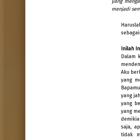
yang menga
menjadi se
Harusla
sebagai
Inilah I
Dalam k
mendeng
Aku ber
yang m
Bapamu 
yang ja
yang be
yang me
demikia
saja, a
tidak 