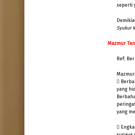
seperti 
Demikia
Syukur 
Mazmur Tang
Ref: Be
Mazmur
 Berba
yang hi
Berbaha
peringa
yang me
 Engka
supaya 