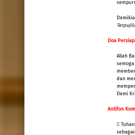
sempurn
Demikian
Terpujil
Doa Persia
Allah B
semoga 
memberi
dan men
memper
Demi Kri
Antifon Kom
 Tuhan
sebagai