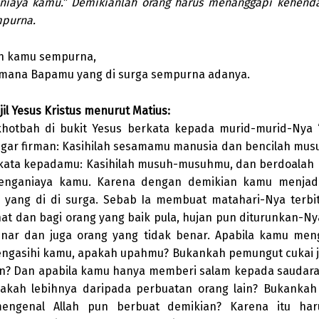
niaya kamu.” Demikianlah orang harus menanggapi kehend
mpurna.
h kamu sempurna,
mana Bapamu yang di surga sempurna adanya.
njil Yesus Kristus menurut Matius:
hotbah di bukit Yesus berkata kepada murid-murid-Nya 
ar firman: Kasihilah sesamamu manusia dan bencilah mus
kata kepadamu: Kasihilah musuh-musuhmu, dan berdoalah 
enganiaya kamu. Karena dengan demikian kamu menjad
yang di di surga. Sebab Ia membuat matahari-Nya terbit
hat dan bagi orang yang baik pula, hujan pun diturunkan-Ny
nar dan juga orang yang tidak benar. Apabila kamu meng
ngasihi kamu, apakah upahmu? Bukankah pemungut cukai j
n? Dan apabila kamu hanya memberi salam kepada saudar
pakah lebihnya daripada perbuatan orang lain? Bukankah
mengenal Allah pun berbuat demikian? Karena itu ha