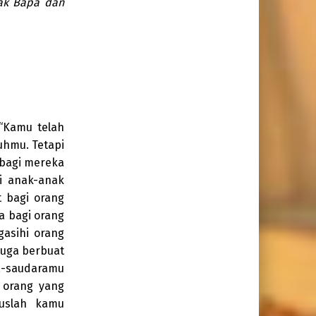
ak Bapa dan
“Kamu telah
uhmu. Tetapi
bagi mereka
i anak-anak
 bagi orang
a bagi orang
asihi orang
uga berbuat
a-saudaramu
 orang yang
ruslah kamu