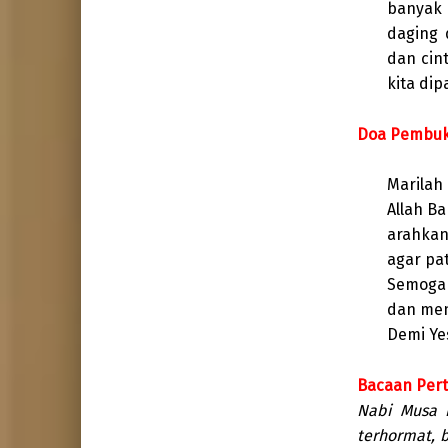
banyak 
daging 
dan cin
kita di
Doa Pembu
Marilah
Allah B
arahkan
agar pa
Semoga 
dan men
Demi Ye
Bacaan Pert
Nabi Musa 
terhormat, 