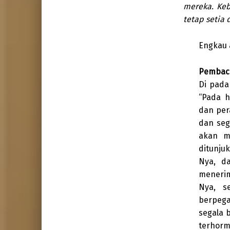
mereka. Keb
tetap setia 
Engkau 
Pembaca
Di pada
“Pada h
dan per
dan seg
akan m
ditunju
Nya, d
menerim
Nya, s
berpega
segala 
terhorm