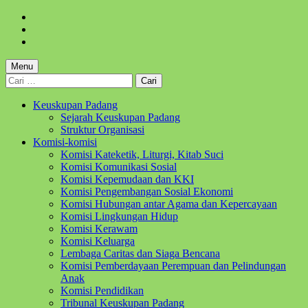
Skip
to
Skip
main
to
Skip
navigation
main
to
content
footer
Menu
Cari
untuk:
Keuskupan Padang
Sejarah Keuskupan Padang
Struktur Organisasi
Komisi-komisi
Komisi Kateketik, Liturgi, Kitab Suci
Komisi Komunikasi Sosial
Komisi Kepemudaan dan KKI
Komisi Pengembangan Sosial Ekonomi
Komisi Hubungan antar Agama dan Kepercayaan
Komisi Lingkungan Hidup
Komisi Kerawam
Komisi Keluarga
Lembaga Caritas dan Siaga Bencana
Komisi Pemberdayaan Perempuan dan Pelindungan
Anak
Komisi Pendidikan
Tribunal Keuskupan Padang