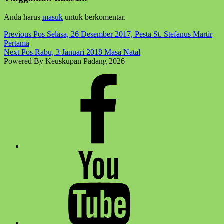
back
to
Anda harus
masuk
untuk berkomentar.
main
navigation
Post
Previous Pos
Selasa, 26 Desember 2017, Pesta St. Stefanus Martir
Pertama
navigation
Next Pos
Rabu, 3 Januari 2018 Masa Natal
Powered By Keuskupan Padang 2026
Facebook
Komsos
Youtube
Komsos