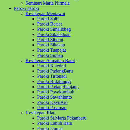
Seminari Maria Nirmala
Paroki-paroki
Kevikepan Mentawai
Paroki Saibi
Paroki Betaet
Paroki Simalibbeg
Paroki Sikabaluan
Paroki Siberut
Paroki Sikakap
Paroki Tuapejat
Paroki Sioban
Kevikepan Sumatera Barat
Paroki Katedral
Paroki PadangBaru
Paroki Tirtonadi
Paroki Bukittinggi
Paroki PadangPanjang
Paroki Payakumbuh
Paroki Sawahlunto
Paroki KayuAro
Paroki Pasaman
Kevikepan Riau
Paroki St.Maria Pekanbaru
Paroki Labuh Baru
Paroki Dumai