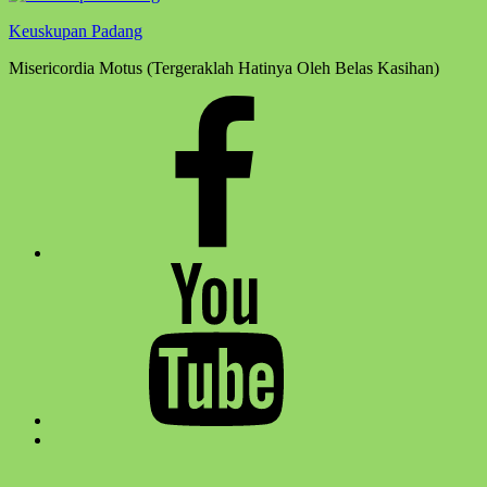
Keuskupan Padang
Misericordia Motus (Tergeraklah Hatinya Oleh Belas Kasihan)
Facebook
Komsos
Youtube
Komsos
Back
to
top