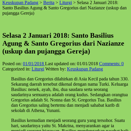
Keuskupan Padang
>
Berita
>
Liturgi
>
Selasa 2 Januari 2018:
↑
Santo Basilius Agung & Santo Gregorius dari Nazianze (uskup dan
pujangga Gereja)
Selasa 2 Januari 2018: Santo Basilius
Agung & Santo Gregorius dari Nazianze
(uskup dan pujangga Gereja)
Posted on:
01/01/2018
Last updated on:
01/01/2018
Comments:
0
Categorized in:
Liturgi
Written by:
Keuskupan Padang
Basilius dan Gregorius dilahirkan di Asia Kecil pada tahun 330.
Sekarang daerah tersebut dikenal dengan nama Turki. Keluarga
Basilius: nenek, ayah, ibu, dua saudara serta seorang
saudarinya semuanya adalah orang kudus. Sedangkan orangtua
Gregorius adalah St. Nonna dan St. Gregorius Tua. Basilius
dan Gregorius saling bertemu dan menjadi sahabat karib di
sekolah di Athena, Yunani.
Basilius kemudian menjadi seorang guru yang tersohor. Suatu
hari, saudarinya yaitu St. Makrina, menyarankan agar ia
menjadi seorang biarawan. Basilius mendengarkan nasehat baik