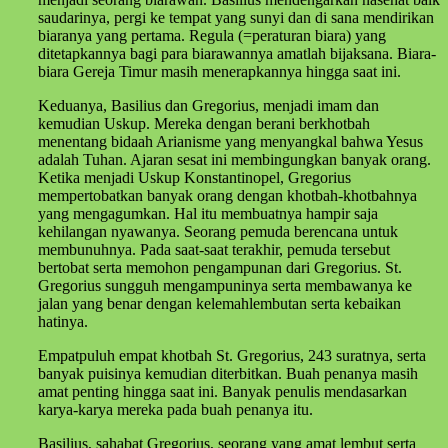
saudarinya, pergi ke tempat yang sunyi dan di sana mendirikan
biaranya yang pertama. Regula (=peraturan biara) yang
ditetapkannya bagi para biarawannya amatlah bijaksana. Biara-
biara Gereja Timur masih menerapkannya hingga saat ini.
Keduanya, Basilius dan Gregorius, menjadi imam dan
kemudian Uskup. Mereka dengan berani berkhotbah
menentang bidaah Arianisme yang menyangkal bahwa Yesus
adalah Tuhan. Ajaran sesat ini membingungkan banyak orang.
Ketika menjadi Uskup Konstantinopel, Gregorius
mempertobatkan banyak orang dengan khotbah-khotbahnya
yang mengagumkan. Hal itu membuatnya hampir saja
kehilangan nyawanya. Seorang pemuda berencana untuk
membunuhnya. Pada saat-saat terakhir, pemuda tersebut
bertobat serta memohon pengampunan dari Gregorius. St.
Gregorius sungguh mengampuninya serta membawanya ke
jalan yang benar dengan kelemahlembutan serta kebaikan
hatinya.
Empatpuluh empat khotbah St. Gregorius, 243 suratnya, serta
banyak puisinya kemudian diterbitkan. Buah penanya masih
amat penting hingga saat ini. Banyak penulis mendasarkan
karya-karya mereka pada buah penanya itu.
Basilius, sahabat Gregorius, seorang yang amat lembut serta