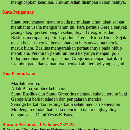
mengucapkan keadilan. Hukum Allah disimpan dalam hatinya.
Kata Pengantar
Suatu perencanaan matang pada permulaan tahun akan sangat
membantu usaha mengisi tahun itu. Para perintis Gereja banyak
jasanya bagi perkembangan selanjutnya. Greogorius dan
Basilius merupakan perintis-perintis Gereja Eropa Timur. Sejak
masih belajar mereka bersahabat dan bersama-sama mereka
masuk biara. Basilius mengarahkan perhatiannya pada hidup
membiara. Peraturan-peraturan hasil karyanya menjadi pola
hidup membiara di Eropa Timur. Gregorius menjadi batrik di
Istambul pada dan zamannya menjadi ahli teologi yang segani.
Doa Pembukaan
Marilah berdoa:
Allah Bapa, sumber kebenaran,
Santo Basilius dan Santo Gregorius menjadi cahaya terang bagi
Gereja-Mu berkat teladan dan pengajaran mereka.
Semoga berkat doa restunya kami selalu mencari kebenaran-
Mu dengan rendah hati serta mencintai dan menghayatinya
dengan setia. Demi Yesus Kristus, …
Bacaan Pertama – I Yohanes 2:22-28
Bila iman kita akan Yesus Kristus tetap hidup, maka kita bersatu