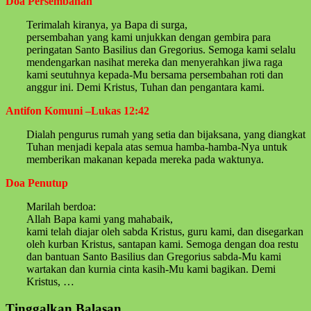
Doa Persembahan
Terimalah kiranya, ya Bapa di surga,
persembahan yang kami unjukkan dengan gembira para
peringatan Santo Basilius dan Gregorius. Semoga kami selalu
mendengarkan nasihat mereka dan menyerahkan jiwa raga
kami seutuhnya kepada-Mu bersama persembahan roti dan
anggur ini. Demi Kristus, Tuhan dan pengantara kami.
Antifon Komuni –Lukas 12:42
Dialah pengurus rumah yang setia dan bijaksana, yang diangkat
Tuhan menjadi kepala atas semua hamba-hamba-Nya untuk
memberikan makanan kepada mereka pada waktunya.
Doa Penutup
Marilah berdoa:
Allah Bapa kami yang mahabaik,
kami telah diajar oleh sabda Kristus, guru kami, dan disegarkan
oleh kurban Kristus, santapan kami. Semoga dengan doa restu
dan bantuan Santo Basilius dan Gregorius sabda-Mu kami
wartakan dan kurnia cinta kasih-Mu kami bagikan. Demi
Kristus, …
Skip
Tinggalkan Balasan