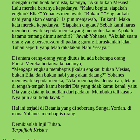
mengaku dan tidak berdusta, katanya, “Aku bukan Mesias!”
Lalu mereka bertanya kepadanya, “Kalau begitu, siapakah
engkau? Elia?” Yohanes menjawab, “Bukan!” “Engkaukah
nabi yang akan datang?” Ia pun menjawab, “Bukan!” Maka
kata mereka kepadanya, “Siapakah engkau? Sebab kami harus
memberi jawab kepada mereka yang mengutus kami. Apakah
katamu tentang dirimu sendiri?” Jawab Yohanes, “Akulah suara
orang yang berseru-seru di padang gurun: Luruskanlah jalan
Tuhan seperti yang telah dikatakan Nabi Yesaya.”
Di antara orang-orang yang diutus itu ada beberapa orang
Farisi. Mereka bertanya kepadanya,
“Mengapa engkau membaptis jikalau engkau bukan Mesias,
bukan Elia, dan bukan nabi yang akan datang?” Yohanes
menjawab kepada mereka, “Aku membaptis. dengan air; tetapi
di tengah-tengah kamu berdiri Dia yang tidak kamu kenal, yaitu
Dia yang datang kemudian dari padaku. Membuka tali kasut-
Nya pun aku tidak layak.”
Hal ini terjadi di Betania yang di seberang Sungai Yordan, di
mana Yohanes membaptis orang.
Demikianlah Injil Tuhan.
Terpujilah Kristus