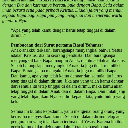
dengan Dia dan karenanya bersatu pula dengan Bapa. Setia dalam
iman berarti setia pada pribadi Kristus. Dialah jalan yang menuju
kepada Bapa bagi siapa pun yang mengenal dan menerima warta
gembira-Nya.
“Apa yang telah kamu dengar harus tetap tinggal di dalam
dirimu.”
Pembacaan dari Surat pertama Rasul Yohanes:
Anak-anakku terkasih, barangsiapa menyangkal bahwa Yesus
adalah Kristus, dia itu seorang pendusta! Dan barangsiapa
menyangkal baik Bapa maupun Anak, dia itu adalah antikristus.
Sebab barangsiapa menyangkal Anak, ia juga tidak memiliki
Bapa. Barangsiapa mengakui Anak, ia juga memiliki Bapa.
Dan kamu, apa yang telah kamu dengar dari semula, itu harus
tetap tinggal di dalam dirimu. Jika apa yang telah kamu dengar
dari semula itu tetap tinggal di dalam dirimu, maka kamu akan
tetap tinggal di dalam Anak dan di dalam Bapa. Dan inilah janji
yang telah dijanjikan-Nya sendiri kepada kita, yaitu hidup yang
kekal.
Semua ini kutulis kepadamu, yaitu mengenai orang-orang yang
berusaha menyesatkan kamu. Sebab di dalam dirimu tetap ada
pengurapan yang telah kamu terima dari Yesus. Karena itu tidak
perlu kamu diajar oleh orang lain. Tetapi sebagaimana