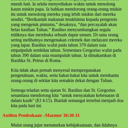
murah hati. Ia selalu menyediakan waktu untuk menolong
kaum miskin papa. Ia bahkan mendorong orang-orang miskin
itu untuk menolong mereka yang lebih miskin dari mereka
sendiri. “Berikanlah makanan terakhirmu kepada pengemis
yang mengetuk pintumu,” desaknya, “dan percayalah akan
belas kasihan Tuhan.” Basilius menyumbangkan segala
miliknya dan membuka sebuah dapur umum. Di sana orang
sering melihatnya mengenakan celemek dan melayani mereka
yang lapar. Basilius wafat pada tahun 379 dalam usia
empatpuluh sembilan tahun. Sementara Gregorius wafat pada
tahun 390 dalam usia enampuluh tahun. Ia dimakamkan di
Basilika St. Petrus di Roma.
Kita tidak akan pernah menyesal mempergunakan
pengetahuan, waktu, serta bakat-bakat kita untuk membantu
orang-orang di sekitar kita semakin dekat dengan Tuhan.
Semoga teladan serta ajaran St. Basilius dan St. Gregorius
senantiasa mendorong kita “untuk menyatakan kebenaran di
dalam kasih” (Ef 4:15). Biarlah semangat tersebut menjadi doa
kita pada hari ini.
Antifon Pembukaan –Mazmur 36:30-31
Mulut orang jujur menuturkan kebijaksanaan, dan lidahnya