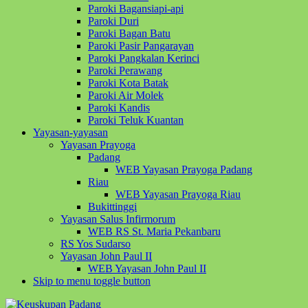
Paroki Bagansiapi-api
Paroki Duri
Paroki Bagan Batu
Paroki Pasir Pangarayan
Paroki Pangkalan Kerinci
Paroki Perawang
Paroki Kota Batak
Paroki Air Molek
Paroki Kandis
Paroki Teluk Kuantan
Yayasan-yayasan
Yayasan Prayoga
Padang
WEB Yayasan Prayoga Padang
Riau
WEB Yayasan Prayoga Riau
Bukittinggi
Yayasan Salus Infirmorum
WEB RS St. Maria Pekanbaru
RS Yos Sudarso
Yayasan John Paul II
WEB Yayasan John Paul II
Skip to menu toggle button