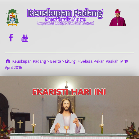
Keuskupan Padang
Misericordia Motus (Tergeraklah Hatinya Oleh Belas Kasihan)
Facebook Komsos
Youtube Komsos
Keuskupan Padang
>
Berita
>
Liturgi
>
Selasa Pekan Paskah IV, 19
April 2016