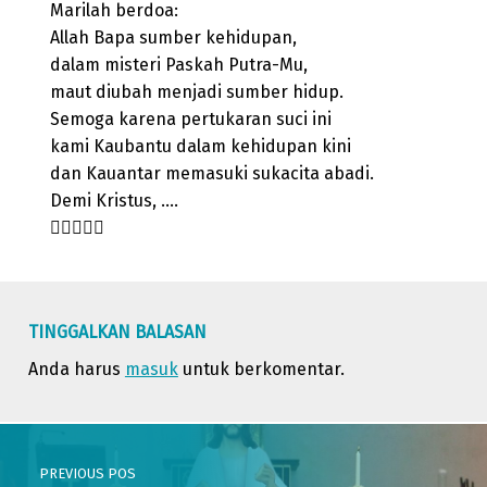
Marilah berdoa:
Allah Bapa sumber kehidupan,
dalam misteri Paskah Putra-Mu,
maut diubah menjadi sumber hidup.
Semoga karena pertukaran suci ini
kami Kaubantu dalam kehidupan kini
dan Kauantar memasuki sukacita abadi.
Demi Kristus, ….

Skip back to main navigation
TINGGALKAN BALASAN
Anda harus
masuk
untuk berkomentar.
Post navigation
PREVIOUS POS