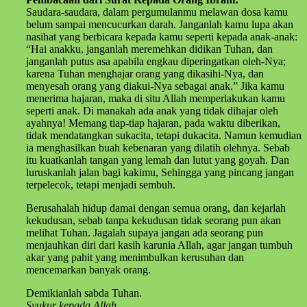
Saudara-saudara, dalam pergumulanmu melawan dosa kamu
belum sampai mencucurkan darah. Janganlah kamu lupa akan
nasihat yang berbicara kepada kamu seperti kepada anak-anak:
“Hai anakku, janganlah meremehkan didikan Tuhan, dan
janganlah putus asa apabila engkau diperingatkan oleh-Nya;
karena Tuhan menghajar orang yang dikasihi-Nya, dan
menyesah orang yang diakui-Nya sebagai anak.” Jika kamu
menerima hajaran, maka di situ Allah memperlakukan kamu
seperti anak. Di manakah ada anak yang tidak dihajar oleh
ayahnya! Memang tiap-tiap hajaran, pada waktu diberikan,
tidak mendatangkan sukacita, tetapi dukacita. Namun kemudian
ia menghasilkan buah kebenaran yang dilatih olehnya. Sebab
itu kuatkanlah tangan yang lemah dan lutut yang goyah. Dan
luruskanlah jalan bagi kakimu, Sehingga yang pincang jangan
terpelecok, tetapi menjadi sembuh.
Berusahalah hidup damai dengan semua orang, dan kejarlah
kekudusan, sebab tanpa kekudusan tidak seorang pun akan
melihat Tuhan. Jagalah supaya jangan ada seorang pun
menjauhkan diri dari kasih karunia Allah, agar jangan tumbuh
akar yang pahit yang menimbulkan kerusuhan dan
mencemarkan banyak orang.
Demikianlah sabda Tuhan.
Syukur kepada Allah.