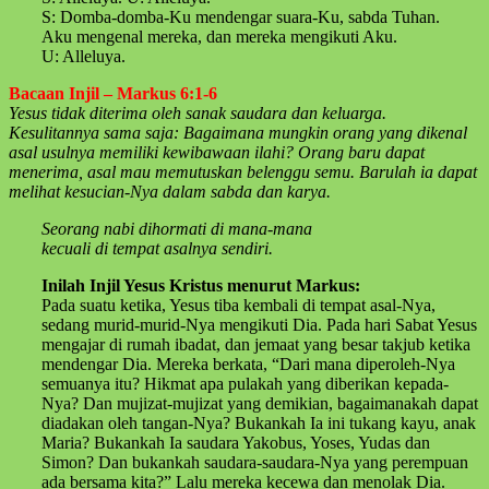
S: Domba-domba-Ku mendengar suara-Ku, sabda Tuhan.
Aku mengenal mereka, dan mereka mengikuti Aku.
U: Alleluya.
Bacaan Injil – Markus 6:1-6
Yesus tidak diterima oleh sanak saudara dan keluarga.
Kesulitannya sama saja: Bagaimana mungkin orang yang dikenal
asal usulnya memiliki kewibawaan ilahi? Orang baru dapat
menerima, asal mau memutuskan belenggu semu. Barulah ia dapat
melihat kesucian-Nya dalam sabda dan karya.
Seorang nabi dihormati di mana-mana
kecuali di tempat asalnya sendiri.
Inilah Injil Yesus Kristus menurut Markus:
Pada suatu ketika, Yesus tiba kembali di tempat asal-Nya,
sedang murid-murid-Nya mengikuti Dia. Pada hari Sabat Yesus
mengajar di rumah ibadat, dan jemaat yang besar takjub ketika
mendengar Dia. Mereka berkata, “Dari mana diperoleh-Nya
semuanya itu? Hikmat apa pulakah yang diberikan kepada-
Nya? Dan mujizat-mujizat yang demikian, bagaimanakah dapat
diadakan oleh tangan-Nya? Bukankah Ia ini tukang kayu, anak
Maria? Bukankah Ia saudara Yakobus, Yoses, Yudas dan
Simon? Dan bukankah saudara-saudara-Nya yang perempuan
ada bersama kita?” Lalu mereka kecewa dan menolak Dia.