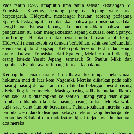
Pada tahun 1597, limapuluh lima tahun setelah kedatangan St.
Fransiskus Xaverius, seorang penguasa Jepang yang amat
berpengaruh, Hideyoshi, mendengar hasutan seorang pedagang
Spanyol. Pedagang itu membisikkan bahwa para misionaris adalah
pengkhianat bangsa Jepang. Ia menambahkan bahwa para
pengkhianat itu akan mengakibatkan Jepang dikuasai oleh Spanyol
dan Portugis. Hasutan itu tidak benar dan tidak masuk akal. Tetapi,
Hideyoshi menanggapinya dengan berlebihan, sehingga keduapuluh
enam orang itu ditangkap. Kelompok tersebut terdiri dari enam
orang biarawan Fransiskan dari Spanyol, Meksiko dan India; tiga
orang katekis Yesuit Jepang, termasuk St. Paulus Miki; dan
tujuhbelas Katolik awam Jepang, termasuk anak-anak.
Keduapuluh enam orang itu dibawa ke tempat pelaksanaan
hukuman mati di luar kota Nagasaki. Mereka diikatkan pada salib
masing-masing dengan rantai dan tali dan belenggu besi dipasang
disekeliling leher mereka. Masing-masing salib kemudian dikerek
dan kaki salib ditancapkan ke sebuah lubang yang telah digali.
Tombak ditikamkan kepada masing-masing korban. Mereka wafat
pada saat yang hampir bersamaan. Pakaian-pakaian mereka yang
ternoda oleh darah disimpan sebagai reliqui yang berharga oleh
komunitas Kristiani dan mukjizat-mukjizat terjadi melalui bantuan
doa mereka.
Setiap martir adalah suatu persembahan bagi Gereja. St. Paulus