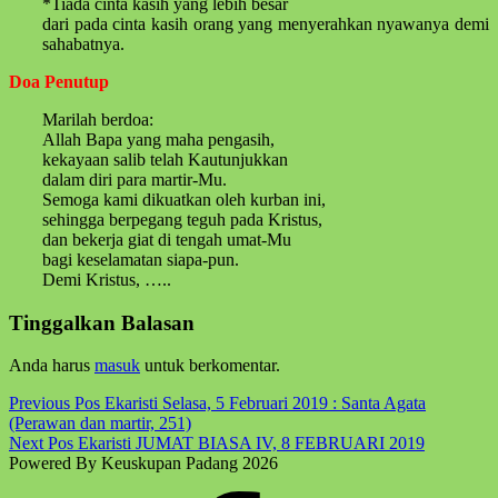
*Tiada cinta kasih yang lebih besar
dari pada cinta kasih orang yang menyerahkan nyawanya demi
sahabatnya.
Doa Penutup
Marilah berdoa:
Allah Bapa yang maha pengasih,
kekayaan salib telah Kautunjukkan
dalam diri para martir-Mu.
Semoga kami dikuatkan oleh kurban ini,
sehingga berpegang teguh pada Kristus,
dan bekerja giat di tengah umat-Mu
bagi keselamatan siapa-pun.
Demi Kristus, …..
Skip
Tinggalkan Balasan
back
to
Anda harus
masuk
untuk berkomentar.
main
navigation
Post
Previous Pos
Ekaristi Selasa, 5 Februari 2019 : Santa Agata
(Perawan dan martir, 251)
navigation
Next Pos
Ekaristi JUMAT BIASA IV, 8 FEBRUARI 2019
Powered By Keuskupan Padang 2026