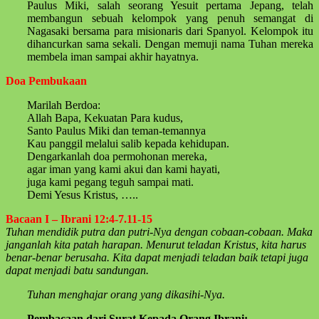
Paulus Miki, salah seorang Yesuit pertama Jepang, telah
membangun sebuah kelompok yang penuh semangat di
Nagasaki bersama para misionaris dari Spanyol. Kelompok itu
dihancurkan sama sekali. Dengan memuji nama Tuhan mereka
membela iman sampai akhir hayatnya.
Doa Pembukaan
Marilah Berdoa:
Allah Bapa, Kekuatan Para kudus,
Santo Paulus Miki dan teman-temannya
Kau panggil melalui salib kepada kehidupan.
Dengarkanlah doa permohonan mereka,
agar iman yang kami akui dan kami hayati,
juga kami pegang teguh sampai mati.
Demi Yesus Kristus, …..
Bacaan I – Ibrani 12:4-7.11-15
Tuhan mendidik putra dan putri-Nya dengan cobaan-cobaan. Maka
janganlah kita patah harapan. Menurut teladan Kristus, kita harus
benar-benar berusaha. Kita dapat menjadi teladan baik tetapi juga
dapat menjadi batu sandungan.
Tuhan menghajar orang yang dikasihi-Nya.
Pembacaan dari Surat Kepada Orang Ibrani: