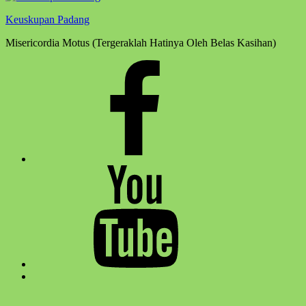
Keuskupan Padang
Misericordia Motus (Tergeraklah Hatinya Oleh Belas Kasihan)
Facebook
Komsos
Youtube
Komsos
Back
to
top