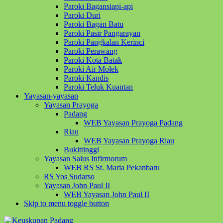
Paroki Bagansiapi-api
Paroki Duri
Paroki Bagan Batu
Paroki Pasir Pangarayan
Paroki Pangkalan Kerinci
Paroki Perawang
Paroki Kota Batak
Paroki Air Molek
Paroki Kandis
Paroki Teluk Kuantan
Yayasan-yayasan
Yayasan Prayoga
Padang
WEB Yayasan Prayoga Padang
Riau
WEB Yayasan Prayoga Riau
Bukittinggi
Yayasan Salus Infirmorum
WEB RS St. Maria Pekanbaru
RS Yos Sudarso
Yayasan John Paul II
WEB Yayasan John Paul II
Skip to menu toggle button