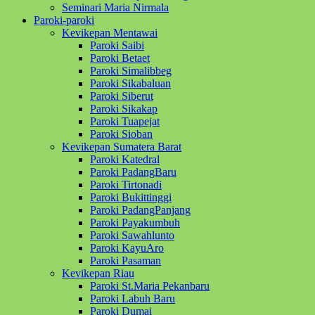
Seminari Maria Nirmala
Paroki-paroki
Kevikepan Mentawai
Paroki Saibi
Paroki Betaet
Paroki Simalibbeg
Paroki Sikabaluan
Paroki Siberut
Paroki Sikakap
Paroki Tuapejat
Paroki Sioban
Kevikepan Sumatera Barat
Paroki Katedral
Paroki PadangBaru
Paroki Tirtonadi
Paroki Bukittinggi
Paroki PadangPanjang
Paroki Payakumbuh
Paroki Sawahlunto
Paroki KayuAro
Paroki Pasaman
Kevikepan Riau
Paroki St.Maria Pekanbaru
Paroki Labuh Baru
Paroki Dumai