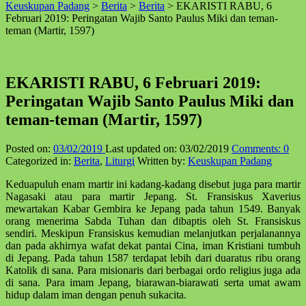
Keuskupan Padang
>
Berita
>
Berita
>
EKARISTI RABU, 6
↑
Februari 2019: Peringatan Wajib Santo Paulus Miki dan teman-
teman (Martir, 1597)
EKARISTI RABU, 6 Februari 2019:
Peringatan Wajib Santo Paulus Miki dan
teman-teman (Martir, 1597)
Posted on:
03/02/2019
Last updated on:
03/02/2019
Comments:
0
Categorized in:
Berita
,
Liturgi
Written by:
Keuskupan Padang
Keduapuluh enam martir ini kadang-kadang disebut juga para martir
Nagasaki atau para martir Jepang. St. Fransiskus Xaverius
mewartakan Kabar Gembira ke Jepang pada tahun 1549. Banyak
orang menerima Sabda Tuhan dan dibaptis oleh St. Fransiskus
sendiri. Meskipun Fransiskus kemudian melanjutkan perjalanannya
dan pada akhirnya wafat dekat pantai Cina, iman Kristiani tumbuh
di Jepang. Pada tahun 1587 terdapat lebih dari duaratus ribu orang
Katolik di sana. Para misionaris dari berbagai ordo religius juga ada
di sana. Para imam Jepang, biarawan-biarawati serta umat awam
hidup dalam iman dengan penuh sukacita.