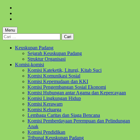
Skip
to
Skip
main
to
Skip
navigation
main
to
content
footer
Menu
Cari
untuk:
Keuskupan Padang
Sejarah Keuskupan Padang
Struktur Organisasi
Komisi-komisi
Komisi Kateketik, Liturgi, Kitab Suci
Komisi Komunikasi Sosial
Komisi Kepemudaan dan KKI
Komisi Pengembangan Sosial Ekonomi
Komisi Hubungan antar Agama dan Kepercayaan
Komisi Lingkungan Hidup
Komisi Kerawam
Komisi Keluarga
Lembaga Caritas dan Siaga Bencana
Komisi Pemberdayaan Perempuan dan Pelindungan
Anak
Komisi Pendidikan
Tribunal Keuskupan Padang