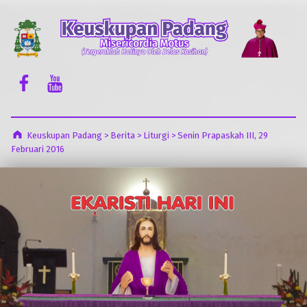
Keuskupan Padang
Misericordia Motus (Tergeraklah Hatinya Oleh Belas Kasihan)
Facebook Komsos
Youtube Komsos
Keuskupan Padang
>
Berita
>
Liturgi
>
Senin Prapaskah III, 29
Februari 2016