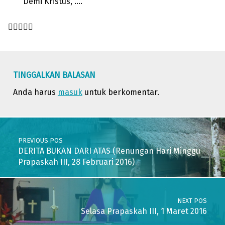
Demi Kristus, ….

Skip back to main navigation
TINGGALKAN BALASAN
Anda harus
masuk
untuk berkomentar.
Post navigation
PREVIOUS POS
DERITA BUKAN DARI ATAS (Renungan Hari Minggu
Prapaskah III, 28 Februari 2016)
NEXT POS
Selasa Prapaskah III, 1 Maret 2016