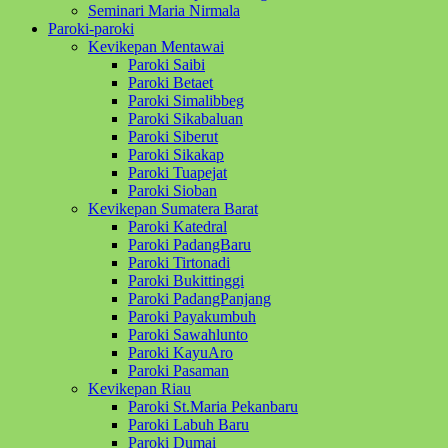
Seminari Maria Nirmala
Paroki-paroki
Kevikepan Mentawai
Paroki Saibi
Paroki Betaet
Paroki Simalibbeg
Paroki Sikabaluan
Paroki Siberut
Paroki Sikakap
Paroki Tuapejat
Paroki Sioban
Kevikepan Sumatera Barat
Paroki Katedral
Paroki PadangBaru
Paroki Tirtonadi
Paroki Bukittinggi
Paroki PadangPanjang
Paroki Payakumbuh
Paroki Sawahlunto
Paroki KayuAro
Paroki Pasaman
Kevikepan Riau
Paroki St.Maria Pekanbaru
Paroki Labuh Baru
Paroki Dumai