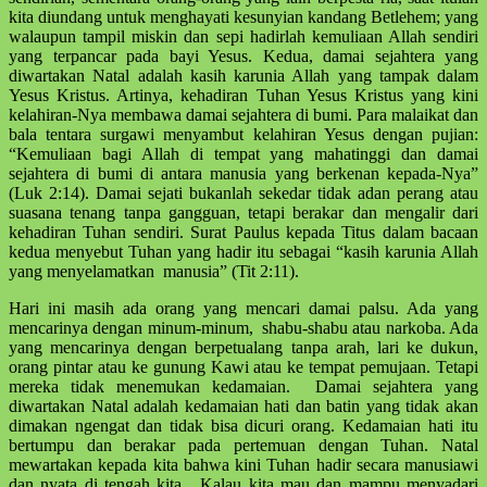
kita diundang untuk menghayati kesunyian kandang Betlehem; yang
walaupun tampil miskin dan sepi hadirlah kemuliaan Allah sendiri
yang terpancar pada bayi Yesus. Kedua, damai sejahtera yang
diwartakan Natal adalah kasih karunia Allah yang tampak dalam
Yesus Kristus. Artinya, kehadiran Tuhan Yesus Kristus yang kini
kelahiran-Nya membawa damai sejahtera di bumi. Para malaikat dan
bala tentara surgawi menyambut kelahiran Yesus dengan pujian:
“Kemuliaan bagi Allah di tempat yang mahatinggi dan damai
sejahtera di bumi di antara manusia yang berkenan kepada-Nya”
(Luk 2:14). Damai sejati bukanlah sekedar tidak adan perang atau
suasana tenang tanpa gangguan, tetapi berakar dan mengalir dari
kehadiran Tuhan sendiri. Surat Paulus kepada Titus dalam bacaan
kedua menyebut Tuhan yang hadir itu sebagai “kasih karunia Allah
yang menyelamatkan manusia” (Tit 2:11).
Hari ini masih ada orang yang mencari damai palsu. Ada yang
mencarinya dengan minum-minum, shabu-shabu atau narkoba. Ada
yang mencarinya dengan berpetualang tanpa arah, lari ke dukun,
orang pintar atau ke gunung Kawi atau ke tempat pemujaan. Tetapi
mereka tidak menemukan kedamaian. Damai sejahtera yang
diwartakan Natal adalah kedamaian hati dan batin yang tidak akan
dimakan ngengat dan tidak bisa dicuri orang. Kedamaian hati itu
bertumpu dan berakar pada pertemuan dengan Tuhan. Natal
mewartakan kepada kita bahwa kini Tuhan hadir secara manusiawi
dan nyata di tengah kita. Kalau kita mau dan mampu menyadari