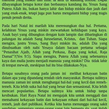
dibayangkan betapa kotor dan berbaunya kandang itu. Yesus Sang
Putera Allah itu, bukan hanya lahir dan hidup miskin dan jauh dari
yang enak-enak, tetapi juga pun harus mengalami hidup yang tragis
penuh penuh derita.
Pada hari Natal ini marilah kita merenungkan dua hal. Pertama,
kelahiran Yesus yang miskin mewartakan kehidupan yang kaya.
Anak bayi yang dibungkus dengan kain lampin dan dibaringkan di
palungan itu adalah Sang Juruselamat, Kristus, dan Tuhan. Siapa
mengira, justru Yesus, Sang Bayi miskin itu, adalah Dia yang
dinubuatkan oleh nabi Yesaya dalam bacaan pertama sebagai
“Penasihat Ajaib, Allah yang Perkasa, Bapa yang kekal, Raja
Damai”?(Yes 9:5). Siapa mengira, Putera Allah yang sebenarnya
kaya dan mulia justru menjadi manusia yang miskin? Dia tidak lahir
di tempat mewah, meskipun hal itu bisa dilakukan-Nya.
Betapa susahnya orang pada jaman ini melihat kekayaan batin
dalam apa yang dipandang rendah oleh masyarakat. Bertapa sulitnya
manusia zaman ini untuk menghargai hal-hal yang kecil dan remeh-
temeh. Kita lebih suka hal-hal yang besar dan sensasional. Kita lebih
mencari popularitas. Betapa sulitnya kita untuk hidup tanpa
kesibukan. Hari Raya Natal ini mengajak kita untuk menggali dan
memahami kekayaan batin dan kekayaan rohani dari hal-hal kecil,
remeh, jauh dari publikasi. Ketika kita harus menunggu orang sakit
sendirian, sementara orang-orang yang lain berpesta ria, saat itulah