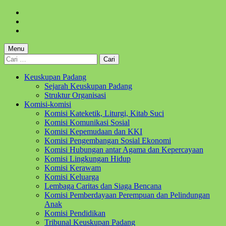
Skip
to
Skip
main
to
Skip
navigation
main
to
content
footer
Menu
Cari
untuk:
Keuskupan Padang
Sejarah Keuskupan Padang
Struktur Organisasi
Komisi-komisi
Komisi Kateketik, Liturgi, Kitab Suci
Komisi Komunikasi Sosial
Komisi Kepemudaan dan KKI
Komisi Pengembangan Sosial Ekonomi
Komisi Hubungan antar Agama dan Kepercayaan
Komisi Lingkungan Hidup
Komisi Kerawam
Komisi Keluarga
Lembaga Caritas dan Siaga Bencana
Komisi Pemberdayaan Perempuan dan Pelindungan
Anak
Komisi Pendidikan
Tribunal Keuskupan Padang