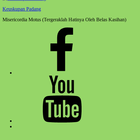
Keuskupan Padang
Misericordia Motus (Tergeraklah Hatinya Oleh Belas Kasihan)
Facebook
Komsos
Youtube
Komsos
Back
to
top