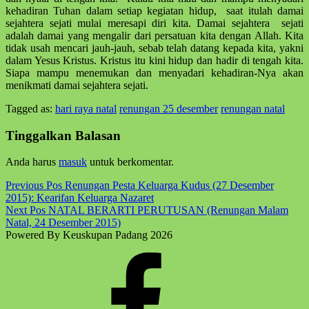
kehadiran Tuhan dalam setiap kegiatan hidup, saat itulah damai
sejahtera sejati mulai meresapi diri kita. Damai sejahtera sejati
adalah damai yang mengalir dari persatuan kita dengan Allah. Kita
tidak usah mencari jauh-jauh, sebab telah datang kepada kita, yakni
dalam Yesus Kristus. Kristus itu kini hidup dan hadir di tengah kita.
Siapa mampu menemukan dan menyadari kehadiran-Nya akan
menikmati damai sejahtera sejati.
Tagged as:
hari raya natal
renungan 25 desember
renungan natal
Skip
back
Tinggalkan Balasan
to
main
Anda harus
masuk
untuk berkomentar.
navigation
Post
Previous Pos
Renungan Pesta Keluarga Kudus (27 Desember
2015): Kearifan Keluarga Nazaret
navigation
Next Pos
NATAL BERARTI PERUTUSAN (Renungan Malam
Natal, 24 Desember 2015)
Powered By Keuskupan Padang 2026
Facebook
Komsos