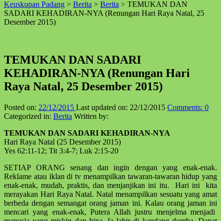
Keuskupan Padang
>
Berita
>
Berita
>
TEMUKAN DAN
↑
SADARI KEHADIRAN-NYA (Renungan Hari Raya Natal, 25
Desember 2015)
TEMUKAN DAN SADARI
KEHADIRAN-NYA (Renungan Hari
Raya Natal, 25 Desember 2015)
Posted on:
22/12/2015
Last updated on:
22/12/2015
Comments:
0
Categorized in:
Berita
Written by:
TEMUKAN DAN SADARI KEHADIRAN-NYA
Hari Raya Natal (25 Desember 2015)
Yes 62:11-12; Tit 3:4-7; Luk 2:15-20
SETIAP ORANG senang dan ingin dengan yang enak-enak.
Reklame atau iklan di tv menampilkan tawaran-tawaran hidup yang
enak-enak, mudah, praktis, dan menjanjikan ini itu. Hari ini kita
merayakan Hari Raya Natal. Natal menampilkan sesuatu yang amat
berbeda dengan semangat orang jaman ini. Kalau orang jaman ini
mencari yang enak-enak, Putera Allah justru menjelma menjadi
manusia yang miskin dan hina. Ia lahir di kandang domba. Dapat