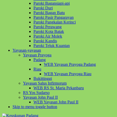
Paroki Bagansiapi-api
Paroki Duri
Paroki Bagan Batu
Paroki Pasir Pangarayan
Paroki Pangkalan Kerinci
Paroki Perawang
Paroki Kota Batak
Paroki Air Molek
Paroki Kandis
Paroki Teluk Kuantan
Yayasan-yayasan
Yayasan Prayoga
Padang
WEB Yayasan Prayoga Padang
Riau
WEB Yayasan Prayoga Riau
Bukittinggi
Yayasan Salus Infirmorum
WEB RS St. Maria Pekanbaru
RS Yos Sudarso
Yayasan John Paul II
WEB Yayasan John Paul II
Skip to menu toggle button