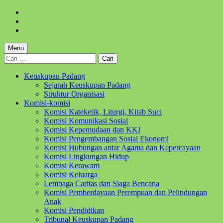
Skip
to
Skip
main
to
Skip
navigation
main
to
content
footer
Menu
Cari
untuk:
Keuskupan Padang
Sejarah Keuskupan Padang
Struktur Organisasi
Komisi-komisi
Komisi Kateketik, Liturgi, Kitab Suci
Komisi Komunikasi Sosial
Komisi Kepemudaan dan KKI
Komisi Pengembangan Sosial Ekonomi
Komisi Hubungan antar Agama dan Kepercayaan
Komisi Lingkungan Hidup
Komisi Kerawam
Komisi Keluarga
Lembaga Caritas dan Siaga Bencana
Komisi Pemberdayaan Perempuan dan Pelindungan
Anak
Komisi Pendidikan
Tribunal Keuskupan Padang