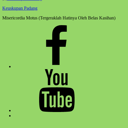
Keuskupan Padang
Misericordia Motus (Tergeraklah Hatinya Oleh Belas Kasihan)
Facebook
Komsos
Youtube
Komsos
Back
to
top