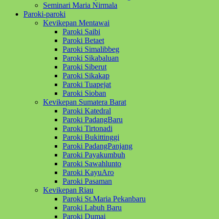
Seminari Maria Nirmala
Paroki-paroki
Kevikepan Mentawai
Paroki Saibi
Paroki Betaet
Paroki Simalibbeg
Paroki Sikabaluan
Paroki Siberut
Paroki Sikakap
Paroki Tuapejat
Paroki Sioban
Kevikepan Sumatera Barat
Paroki Katedral
Paroki PadangBaru
Paroki Tirtonadi
Paroki Bukittinggi
Paroki PadangPanjang
Paroki Payakumbuh
Paroki Sawahlunto
Paroki KayuAro
Paroki Pasaman
Kevikepan Riau
Paroki St.Maria Pekanbaru
Paroki Labuh Baru
Paroki Dumai