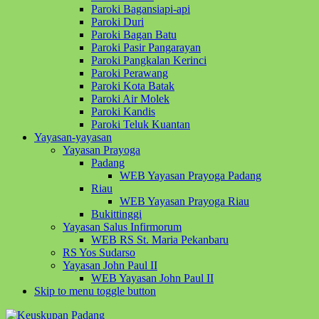
Paroki Bagansiapi-api
Paroki Duri
Paroki Bagan Batu
Paroki Pasir Pangarayan
Paroki Pangkalan Kerinci
Paroki Perawang
Paroki Kota Batak
Paroki Air Molek
Paroki Kandis
Paroki Teluk Kuantan
Yayasan-yayasan
Yayasan Prayoga
Padang
WEB Yayasan Prayoga Padang
Riau
WEB Yayasan Prayoga Riau
Bukittinggi
Yayasan Salus Infirmorum
WEB RS St. Maria Pekanbaru
RS Yos Sudarso
Yayasan John Paul II
WEB Yayasan John Paul II
Skip to menu toggle button