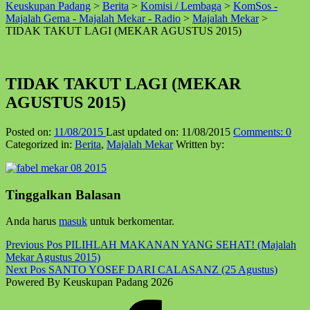
Keuskupan Padang
>
Berita
>
Komisi / Lembaga
>
KomSos -
↑
Majalah Gema - Majalah Mekar - Radio
>
Majalah Mekar
>
TIDAK TAKUT LAGI (MEKAR AGUSTUS 2015)
TIDAK TAKUT LAGI (MEKAR
AGUSTUS 2015)
Posted on:
11/08/2015
Last updated on:
11/08/2015
Comments:
0
Categorized in:
Berita
,
Majalah Mekar
Written by:
Skip
Tinggalkan Balasan
back
to
Anda harus
masuk
untuk berkomentar.
main
navigation
Post
Previous Pos
PILIHLAH MAKANAN YANG SEHAT! (Majalah
Mekar Agustus 2015)
navigation
Next Pos
SANTO YOSEF DARI CALASANZ (25 Agustus)
Powered By Keuskupan Padang 2026
Facebook