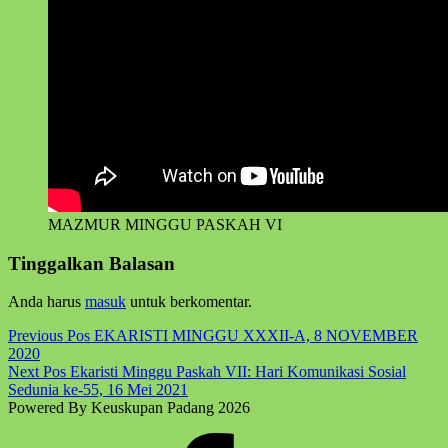
MAZMUR MINGGU PASKAH VI
Skip
Tinggalkan Balasan
back
to
Anda harus
masuk
untuk berkomentar.
main
navigation
Post
Previous Pos
EKARISTI MINGGU XXXII-A, 8 NOVEMBER
2020
navigation
Next Pos
Ekaristi Minggu Paskah VII: Hari Komunikasi Sosial
Sedunia ke-55, 16 Mei 2021
Powered By Keuskupan Padang 2026
Facebook