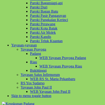
Paroki Bagansiapi-api
Paroki Duri
Paroki Bagan Batu
Paroki Pasir Pangarayan
Paroki Pangkalan Kerinci
Paroki Perawang
Paroki Kota Batak
Paroki Air Molek
Paroki Kandis
Paroki Teluk Kuantan
Yayasan-yayasan
Yayasan Prayoga
Padang
WEB Yayasan Prayoga Padang
Riau
WEB Yayasan Prayoga Riau
Bukittinggi
Yayasan Salus Infirmorum
WEB RS St. Maria Pekanbaru
RS Yos Sudarso
Yayasan John Paul II
WEB Yayasan John Paul II
Skip to menu toggle button