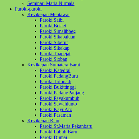
Seminari Maria Nirmala
Paroki-paroki
Kevikepan Mentawai
Paroki Saibi
Paroki Betaet
Paroki Simalibbeg
Paroki Sikabaluan
Paroki Siberut
Paroki Sikakap
Paroki Tuapejat
Paroki Sioban
Kevikepan Sumatera Barat
Paroki Katedral
Paroki PadangBaru
Paroki Tirtonadi
Paroki Bukittinggi
Paroki PadangPanjang
Paroki Payakumbuh
Paroki Sawahlunto
Paroki KayuAro
Paroki Pasaman
Kevikepan Riau
Paroki St.Maria Pekanbaru
Paroki Labuh Baru
Paroki Dumai