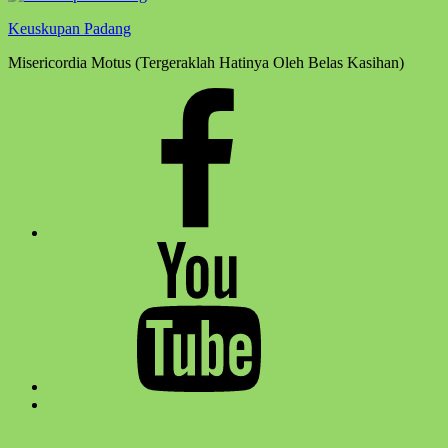
Keuskupan Padang
Misericordia Motus (Tergeraklah Hatinya Oleh Belas Kasihan)
Facebook
Komsos
Youtube
Komsos
Back
to
top