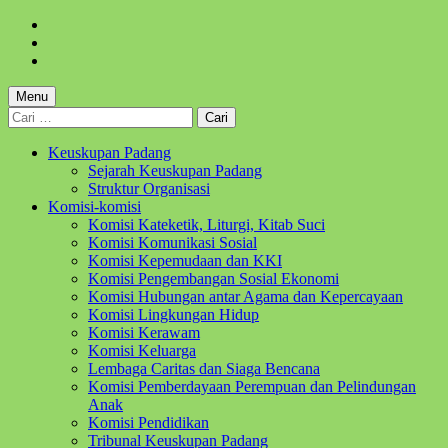
Skip
to
Skip
main
to
Skip
navigation
main
to
content
footer
Menu
Cari
untuk:
Keuskupan Padang
Sejarah Keuskupan Padang
Struktur Organisasi
Komisi-komisi
Komisi Kateketik, Liturgi, Kitab Suci
Komisi Komunikasi Sosial
Komisi Kepemudaan dan KKI
Komisi Pengembangan Sosial Ekonomi
Komisi Hubungan antar Agama dan Kepercayaan
Komisi Lingkungan Hidup
Komisi Kerawam
Komisi Keluarga
Lembaga Caritas dan Siaga Bencana
Komisi Pemberdayaan Perempuan dan Pelindungan
Anak
Komisi Pendidikan
Tribunal Keuskupan Padang