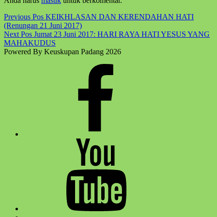
Anda harus
masuk
untuk berkomentar.
main
navigation
Post
Previous Pos
KEIKHLASAN DAN KERENDAHAN HATI
(Renungan 21 Juni 2017)
navigation
Next Pos
Jumat 23 Juni 2017: HARI RAYA HATI YESUS YANG
MAHAKUDUS
Powered By Keuskupan Padang 2026
Facebook
Komsos
Youtube
Komsos
Back