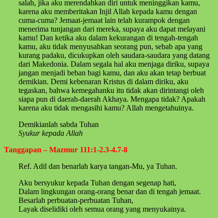
salah, jika aku merendahkan diri untuk meninggikan kamu,
karena aku memberitakan Injil Allah kepada kamu dengan
cuma-cuma? Jemaat-jemaat lain telah kurampok dengan
menerima tunjangan dari mereka, supaya aku dapat melayani
kamu! Dan ketika aku dalam kekurangan di tengah-tengah
kamu, aku tidak menyusahkan seorang pun, sebab apa yang
kurang padaku, dicukupkan oleh saudara-saudara yang datang
dari Makedonia. Dalam segala hal aku menjaga diriku, supaya
jangan menjadi beban bagi kamu, dan aku akan tetap berbuat
demikian. Demi kebenaran Kristus di dalam diriku, aku
tegaskan, bahwa kemegahanku itu tidak akan dirintangi oleh
siapa pun di daerah-daerah Akhaya. Mengapa tidak? Apakah
karena aku tidak mengasihi kamu? Allah mengetahuinya.
Demikianlah sabda Tuhan
Syukur kepada Allah
Tanggapan – Mazmur 111:1-2.3-4.7-8
Ref. Adil dan benarlah karya tangan-Mu, ya Tuhan.
Aku bersyukur kepada Tuhan dengan segenap hati,
Dalam lingkungan orang-orang benar dan di tengah jemaat.
Besarlah perbuatan-perbuatan Tuhan,
Layak diselidiki oleh semua orang yang menyukainya.