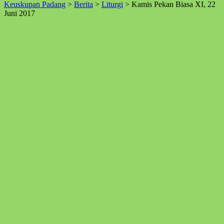
Keuskupan Padang
>
Berita
>
Liturgi
>
Kamis Pekan Biasa XI, 22
↑
Juni 2017