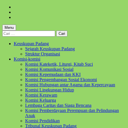
Skip
to
Skip
main
to
Skip
navigation
main
to
content
footer
Menu
Cari
untuk:
Keuskupan Padang
Sejarah Keuskupan Padang
Struktur Organisasi
Komisi-komisi
Komisi Kateketik, Liturgi, Kitab Suci
Komisi Komunikasi Sosial
Komisi Kepemudaan dan KKI
Komisi Pengembangan Sosial Ekonomi
Komisi Hubungan antar Agama dan Kepercayaan
Komisi Lingkungan Hidup
Komisi Kerawam
Komisi Keluarga
Lembaga Caritas dan Siaga Bencana
Komisi Pemberdayaan Perempuan dan Pelindungan
Anak
Komisi Pendidikan
Tribunal Keuskupan Padang