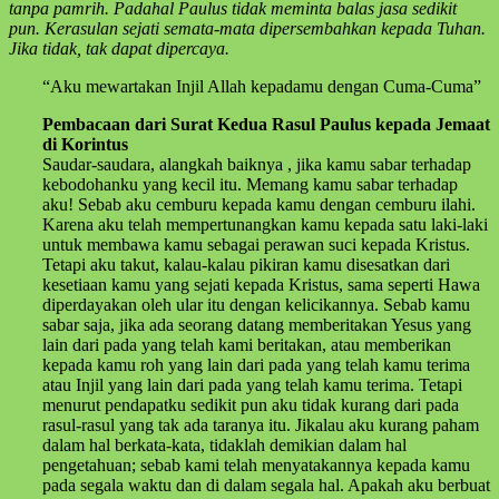
tanpa pamrih. Padahal Paulus tidak meminta balas jasa sedikit
pun. Kerasulan sejati semata-mata dipersembahkan kepada Tuhan.
Jika tidak, tak dapat dipercaya.
“Aku mewartakan Injil Allah kepadamu dengan Cuma-Cuma”
Pembacaan dari Surat Kedua Rasul Paulus kepada Jemaat
di Korintus
Saudar-saudara, alangkah baiknya , jika kamu sabar terhadap
kebodohanku yang kecil itu. Memang kamu sabar terhadap
aku! Sebab aku cemburu kepada kamu dengan cemburu ilahi.
Karena aku telah mempertunangkan kamu kepada satu laki-laki
untuk membawa kamu sebagai perawan suci kepada Kristus.
Tetapi aku takut, kalau-kalau pikiran kamu disesatkan dari
kesetiaan kamu yang sejati kepada Kristus, sama seperti Hawa
diperdayakan oleh ular itu dengan kelicikannya. Sebab kamu
sabar saja, jika ada seorang datang memberitakan Yesus yang
lain dari pada yang telah kami beritakan, atau memberikan
kepada kamu roh yang lain dari pada yang telah kamu terima
atau Injil yang lain dari pada yang telah kamu terima. Tetapi
menurut pendapatku sedikit pun aku tidak kurang dari pada
rasul-rasul yang tak ada taranya itu. Jikalau aku kurang paham
dalam hal berkata-kata, tidaklah demikian dalam hal
pengetahuan; sebab kami telah menyatakannya kepada kamu
pada segala waktu dan di dalam segala hal. Apakah aku berbuat