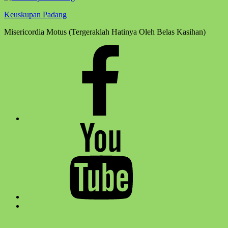
Keuskupan Padang
Misericordia Motus (Tergeraklah Hatinya Oleh Belas Kasihan)
Facebook
Komsos
Youtube
Komsos
Back
to
top