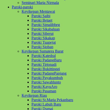
Seminari Maria Nirmala
Paroki-paroki
Kevikepan Mentawai
Paroki Saibi
Paroki Betaet
Paroki Simalibbeg
Paroki Sikabaluan
Paroki Siberut
Paroki Sikakap
Paroki Tuapejat
Paroki Sioban
Kevikepan Sumatera Barat
Paroki Katedral
Paroki PadangBaru
Paroki Tirtonadi
Paroki Bukittinggi
Paroki PadangPanjang
Paroki Payakumbuh
Paroki Sawahlunto
Paroki KayuAro
Paroki Pasaman
Kevikepan Riau
Paroki St.Maria Pekanbaru
Paroki Labuh Baru
Paroki Dumai