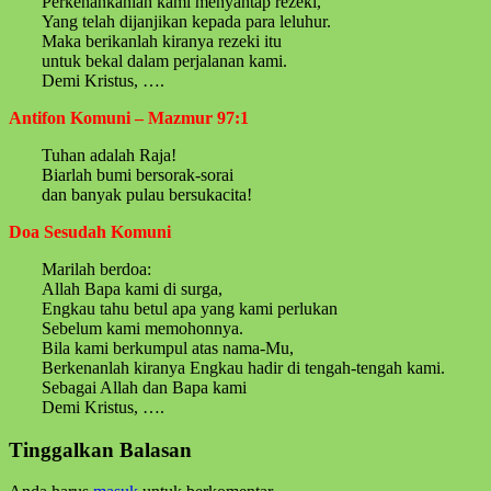
Perkenankanlah kami menyantap rezeki,
Yang telah dijanjikan kepada para leluhur.
Maka berikanlah kiranya rezeki itu
untuk bekal dalam perjalanan kami.
Demi Kristus, ….
Antifon Komuni – Mazmur 97:1
Tuhan adalah Raja!
Biarlah bumi bersorak-sorai
dan banyak pulau bersukacita!
Doa Sesudah Komuni
Marilah berdoa:
Allah Bapa kami di surga,
Engkau tahu betul apa yang kami perlukan
Sebelum kami memohonnya.
Bila kami berkumpul atas nama-Mu,
Berkenanlah kiranya Engkau hadir di tengah-tengah kami.
Sebagai Allah dan Bapa kami
Demi Kristus, ….
Skip
Tinggalkan Balasan
back
to