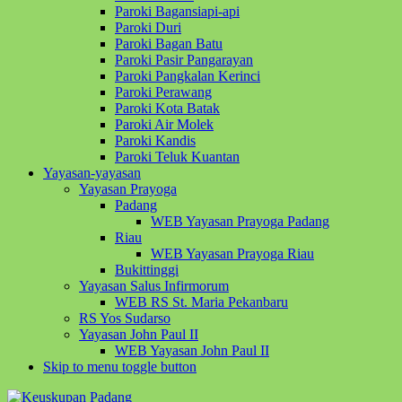
Paroki Bagansiapi-api
Paroki Duri
Paroki Bagan Batu
Paroki Pasir Pangarayan
Paroki Pangkalan Kerinci
Paroki Perawang
Paroki Kota Batak
Paroki Air Molek
Paroki Kandis
Paroki Teluk Kuantan
Yayasan-yayasan
Yayasan Prayoga
Padang
WEB Yayasan Prayoga Padang
Riau
WEB Yayasan Prayoga Riau
Bukittinggi
Yayasan Salus Infirmorum
WEB RS St. Maria Pekanbaru
RS Yos Sudarso
Yayasan John Paul II
WEB Yayasan John Paul II
Skip to menu toggle button