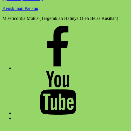
Keuskupan Padang
Misericordia Motus (Tergeraklah Hatinya Oleh Belas Kasihan)
Facebook
Komsos
Youtube
Komsos
Back
to
top