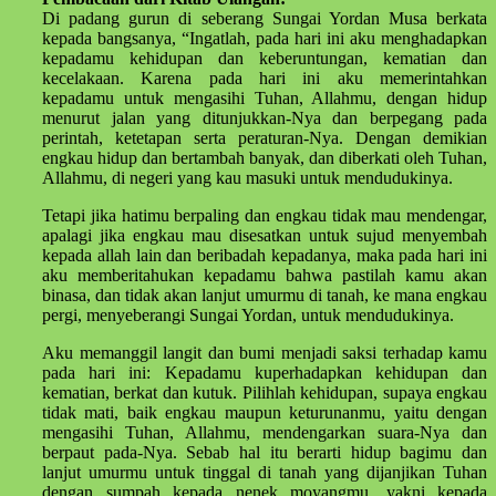
Di padang gurun di seberang Sungai Yordan Musa berkata
kepada bangsanya, “Ingatlah, pada hari ini aku menghadapkan
kepadamu kehidupan dan keberuntungan, kematian dan
kecelakaan. Karena pada hari ini aku memerintahkan
kepadamu untuk mengasihi Tuhan, Allahmu, dengan hidup
menurut jalan yang ditunjukkan-Nya dan berpegang pada
perintah, ketetapan serta peraturan-Nya. Dengan demikian
engkau hidup dan bertambah banyak, dan diberkati oleh Tuhan,
Allahmu, di negeri yang kau masuki untuk mendudukinya.
Tetapi jika hatimu berpaling dan engkau tidak mau mendengar,
apalagi jika engkau mau disesatkan untuk sujud menyembah
kepada allah lain dan beribadah kepadanya, maka pada hari ini
aku memberitahukan kepadamu bahwa pastilah kamu akan
binasa, dan tidak akan lanjut umurmu di tanah, ke mana engkau
pergi, menyeberangi Sungai Yordan, untuk mendudukinya.
Aku memanggil langit dan bumi menjadi saksi terhadap kamu
pada hari ini: Kepadamu kuperhadapkan kehidupan dan
kematian, berkat dan kutuk. Pilihlah kehidupan, supaya engkau
tidak mati, baik engkau maupun keturunanmu, yaitu dengan
mengasihi Tuhan, Allahmu, mendengarkan suara-Nya dan
berpaut pada-Nya. Sebab hal itu berarti hidup bagimu dan
lanjut umurmu untuk tinggal di tanah yang dijanjikan Tuhan
dengan sumpah kepada nenek moyangmu, yakni kepada