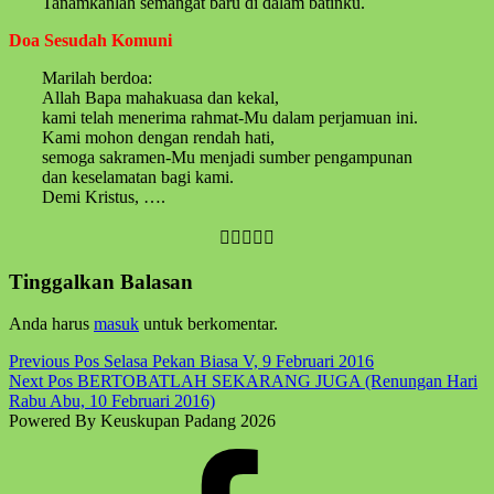
Tanamkanlah semangat baru di dalam batinku.
Doa Sesudah Komuni
Marilah berdoa:
Allah Bapa mahakuasa dan kekal,
kami telah menerima rahmat-Mu dalam perjamuan ini.
Kami mohon dengan rendah hati,
semoga sakramen-Mu menjadi sumber pengampunan
dan keselamatan bagi kami.
Demi Kristus, ….

Skip
Tinggalkan Balasan
back
to
Anda harus
masuk
untuk berkomentar.
main
navigation
Post
Previous Pos
Selasa Pekan Biasa V, 9 Februari 2016
Next Pos
BERTOBATLAH SEKARANG JUGA (Renungan Hari
navigation
Rabu Abu, 10 Februari 2016)
Powered By Keuskupan Padang 2026
Facebook
Komsos