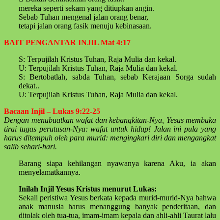
mereka seperti sekam yang ditiupkan angin.
Sebab Tuhan mengenal jalan orang benar,
tetapi jalan orang fasik menuju kebinasaan.
BAIT PENGANTAR INJIL Mat 4:17
S: Terpujilah Kristus Tuhan, Raja Mulia dan kekal.
U: Terpujilah Kristus Tuhan, Raja Mulia dan kekal.
S: Bertobatlah, sabda Tuhan, sebab Kerajaan Sorga sudah
dekat..
U: Terpujilah Kristus Tuhan, Raja Mulia dan kekal.
Bacaan Injil – Lukas 9:22-25
Dengan menubuatkan wafat dan kebangkitan-Nya, Yesus membuka
tirai tugas perutusan-Nya: wafat untuk hidup! Jalan ini pula yang
harus ditempuh oleh para murid: mengingkari diri dan mengangkat
salib sehari-hari.
Barang siapa kehilangan nyawanya karena Aku,
ia akan
menyelamatkannya.
Inilah Injil Yesus Kristus menurut Lukas:
Sekali peristiwa Yesus berkata kepada murid-murid-Nya bahwa
anak manusia harus menanggung banyak penderitaan, dan
ditolak oleh tua-tua, imam-imam kepala dan ahli-ahli Taurat lalu