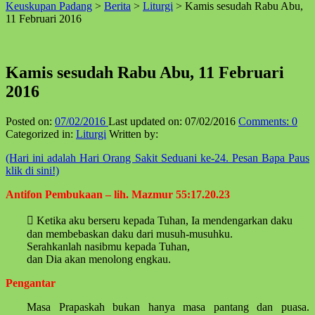
Keuskupan Padang
>
Berita
>
Liturgi
>
Kamis sesudah Rabu Abu,
↑
11 Februari 2016
Kamis sesudah Rabu Abu, 11 Februari
2016
Posted on:
07/02/2016
Last updated on:
07/02/2016
Comments:
0
Categorized in:
Liturgi
Written by:
(Hari ini adalah Hari Orang Sakit Seduani ke-24. Pesan Bapa Paus
klik di sini!)
Antifon Pembukaan – lih. Mazmur 55:17.20.23
 Ketika aku berseru kepada Tuhan, Ia mendengarkan daku
dan membebaskan daku dari musuh-musuhku.
Serahkanlah nasibmu kepada Tuhan,
dan Dia akan menolong engkau.
Pengantar
Masa Prapaskah bukan hanya masa pantang dan puasa.