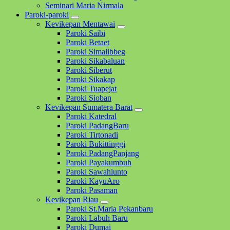
Seminari Maria Nirmala
Paroki-paroki
Kevikepan Mentawai
Paroki Saibi
Paroki Betaet
Paroki Simalibbeg
Paroki Sikabaluan
Paroki Siberut
Paroki Sikakap
Paroki Tuapejat
Paroki Sioban
Kevikepan Sumatera Barat
Paroki Katedral
Paroki PadangBaru
Paroki Tirtonadi
Paroki Bukittinggi
Paroki PadangPanjang
Paroki Payakumbuh
Paroki Sawahlunto
Paroki KayuAro
Paroki Pasaman
Kevikepan Riau
Paroki St.Maria Pekanbaru
Paroki Labuh Baru
Paroki Dumai