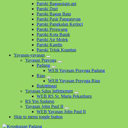
Paroki Bagansiapi-api
Paroki Duri
Paroki Bagan Batu
Paroki Pasir Pangarayan
Paroki Pangkalan Kerinci
Paroki Perawang
Paroki Kota Batak
Paroki Air Molek
Paroki Kandis
Paroki Teluk Kuantan
Yayasan-yayasan
Yayasan Prayoga
Padang
WEB Yayasan Prayoga Padang
Riau
WEB Yayasan Prayoga Riau
Bukittinggi
Yayasan Salus Infirmorum
WEB RS St. Maria Pekanbaru
RS Yos Sudarso
Yayasan John Paul II
WEB Yayasan John Paul II
Skip to menu toggle button