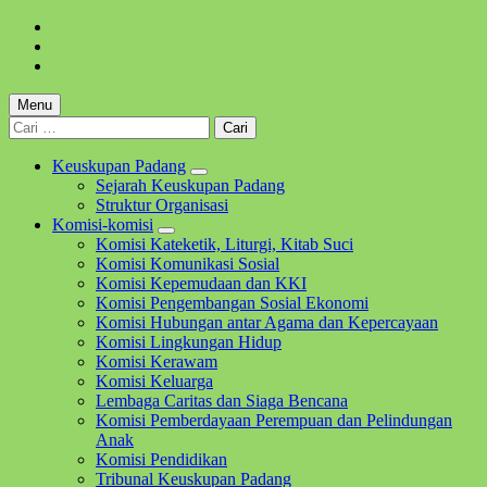
Skip
to
Skip
main
to
Skip
navigation
main
to
content
footer
Menu
Cari
untuk:
Keuskupan Padang
Sejarah Keuskupan Padang
Struktur Organisasi
Komisi-komisi
Komisi Kateketik, Liturgi, Kitab Suci
Komisi Komunikasi Sosial
Komisi Kepemudaan dan KKI
Komisi Pengembangan Sosial Ekonomi
Komisi Hubungan antar Agama dan Kepercayaan
Komisi Lingkungan Hidup
Komisi Kerawam
Komisi Keluarga
Lembaga Caritas dan Siaga Bencana
Komisi Pemberdayaan Perempuan dan Pelindungan
Anak
Komisi Pendidikan
Tribunal Keuskupan Padang