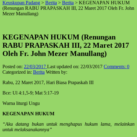
Keuskupan Padang
>
Berita
>
Berita
>
KEGENAPAN HUKUM
↑
(Renungan RABU PRAPASKAH III, 22 Maret 2017 Oleh Fr. John
Mezer Manullang)
KEGENAPAN HUKUM (Renungan
RABU PRAPASKAH III, 22 Maret 2017
Oleh Fr. John Mezer Manullang)
Posted on:
22/03/2017
Last updated on:
22/03/2017
Comments:
0
Categorized in:
Berita
Written by:
Rabu, 22 Maret 2017, Hari Biasa Prapaskah III
Bce: Ul 4:1,5-9; Mat 5:17-19
Warna liturgi Ungu
KEGENAPAN HUKUM
“Aku datang bukan untuk menghapus hukum lama, melainkan
untuk melaksanakannya”