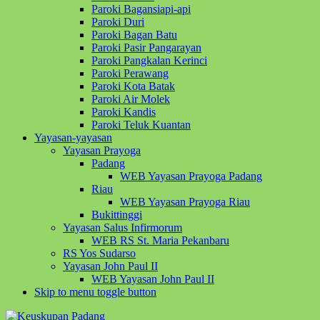
Paroki Bagansiapi-api
Paroki Duri
Paroki Bagan Batu
Paroki Pasir Pangarayan
Paroki Pangkalan Kerinci
Paroki Perawang
Paroki Kota Batak
Paroki Air Molek
Paroki Kandis
Paroki Teluk Kuantan
Yayasan-yayasan
Yayasan Prayoga
Padang
WEB Yayasan Prayoga Padang
Riau
WEB Yayasan Prayoga Riau
Bukittinggi
Yayasan Salus Infirmorum
WEB RS St. Maria Pekanbaru
RS Yos Sudarso
Yayasan John Paul II
WEB Yayasan John Paul II
Skip to menu toggle button