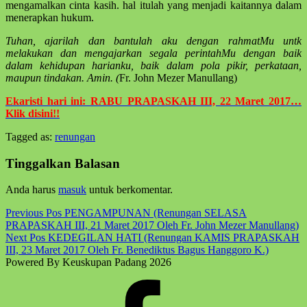
mengamalkan cinta kasih. hal itulah yang menjadi kaitannya dalam
menerapkan hukum.
Tuhan, ajarilah dan bantulah aku dengan rahmatMu untk
melakukan dan mengajarkan segala perintahMu dengan baik
dalam kehidupan harianku, baik dalam pola pikir, perkataan,
maupun tindakan. Amin. (
Fr. John Mezer Manullang)
Ekaristi hari ini: RABU PRAPASKAH III, 22 Maret 2017…
Klik disini!!
Tagged as:
renungan
Skip
back
Tinggalkan Balasan
to
main
Anda harus
masuk
untuk berkomentar.
navigation
Post
Previous Pos
PENGAMPUNAN (Renungan SELASA
PRAPASKAH III, 21 Maret 2017 Oleh Fr. John Mezer Manullang)
navigation
Next Pos
KEDEGILAN HATI (Renungan KAMIS PRAPASKAH
III, 23 Maret 2017 Oleh Fr. Benediktus Bagus Hanggoro K.)
Powered By Keuskupan Padang 2026
Facebook
Komsos