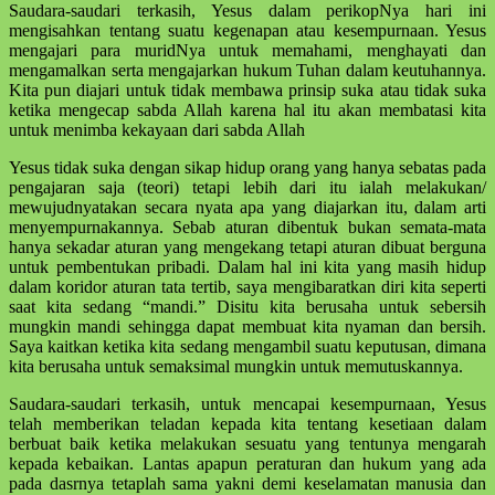
Saudara-saudari terkasih, Yesus dalam perikopNya hari ini
mengisahkan tentang suatu kegenapan atau kesempurnaan. Yesus
mengajari para muridNya untuk memahami, menghayati dan
mengamalkan serta mengajarkan hukum Tuhan dalam keutuhannya.
Kita pun diajari untuk tidak membawa prinsip suka atau tidak suka
ketika mengecap sabda Allah karena hal itu akan membatasi kita
untuk menimba kekayaan dari sabda Allah
Yesus tidak suka dengan sikap hidup orang yang hanya sebatas pada
pengajaran saja (teori) tetapi lebih dari itu ialah melakukan/
mewujudnyatakan secara nyata apa yang diajarkan itu, dalam arti
menyempurnakannya. Sebab aturan dibentuk bukan semata-mata
hanya sekadar aturan yang mengekang tetapi aturan dibuat berguna
untuk pembentukan pribadi. Dalam hal ini kita yang masih hidup
dalam koridor aturan tata tertib, saya mengibaratkan diri kita seperti
saat kita sedang “mandi.” Disitu kita berusaha untuk sebersih
mungkin mandi sehingga dapat membuat kita nyaman dan bersih.
Saya kaitkan ketika kita sedang mengambil suatu keputusan, dimana
kita berusaha untuk semaksimal mungkin untuk memutuskannya.
Saudara-saudari terkasih, untuk mencapai kesempurnaan, Yesus
telah memberikan teladan kepada kita tentang kesetiaan dalam
berbuat baik ketika melakukan sesuatu yang tentunya mengarah
kepada kebaikan. Lantas apapun peraturan dan hukum yang ada
pada dasrnya tetaplah sama yakni demi keselamatan manusia dan