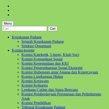
Skip
to
Skip
main
to
Skip
navigation
main
to
content
footer
Menu
Cari
untuk:
Keuskupan Padang
Sejarah Keuskupan Padang
Struktur Organisasi
Komisi-komisi
Komisi Kateketik, Liturgi, Kitab Suci
Komisi Komunikasi Sosial
Komisi Kepemudaan dan KKI
Komisi Pengembangan Sosial Ekonomi
Komisi Hubungan antar Agama dan Kepercayaan
Komisi Lingkungan Hidup
Komisi Kerawam
Komisi Keluarga
Lembaga Caritas dan Siaga Bencana
Komisi Pemberdayaan Perempuan dan Pelindungan
Anak
Komisi Pendidikan
Tribunal Keuskupan Padang