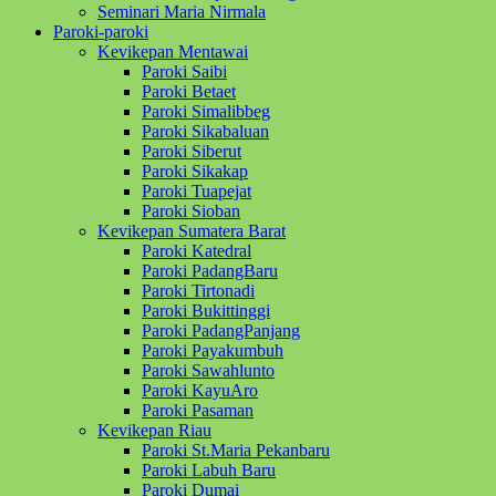
Seminari Maria Nirmala
Paroki-paroki
Kevikepan Mentawai
Paroki Saibi
Paroki Betaet
Paroki Simalibbeg
Paroki Sikabaluan
Paroki Siberut
Paroki Sikakap
Paroki Tuapejat
Paroki Sioban
Kevikepan Sumatera Barat
Paroki Katedral
Paroki PadangBaru
Paroki Tirtonadi
Paroki Bukittinggi
Paroki PadangPanjang
Paroki Payakumbuh
Paroki Sawahlunto
Paroki KayuAro
Paroki Pasaman
Kevikepan Riau
Paroki St.Maria Pekanbaru
Paroki Labuh Baru
Paroki Dumai