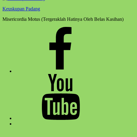
Keuskupan Padang
Misericordia Motus (Tergeraklah Hatinya Oleh Belas Kasihan)
Facebook
Komsos
Youtube
Komsos
Back
to
top