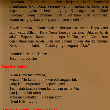
Abraham. Tetapi yang kamu kerjakan ialah berusaha
membunuh Aku: Aku, seorang yang mengatakan kebenaran
kepadamu, yaitu kebenaran yang Kudengar dari Allah!
Pekerjaan yang demikian tidak dikerjakan oleh Abraham.
Kamu mengerjakan pekerjaan bapamu sendiri.”
Jawab mereka, “Kami tidak dilahirkan dari zinah. Bapa kami
satu, yaitu Allah.” Kata Yesus kepada mereka, “Jikalau Allah
adalah Bapamu, kamu akan mengasihi Aku, sebab Aku keluar
dan datang dari Allah. Dan aku datang bukan atas kehendak-
Ku sendiri, melainkan Dialah yang mengutus Aku.”
Demikianlah Injil Tuhan.
Terpujilah Kristus
Doa Persembahan
Allah Bapa mahamulia,
kepada-Mu kami hunjukkan roti anggur ini,
yang Kauanugerahkan kepada kami.
Terimalah kiranya demi kemuliaan nama-Mu
dan jadikanlah rahmat
guna menyehatkan jiwa raga kami.
Demi Kristus, ….
Antifon Komuni – Kolose 1:13-14