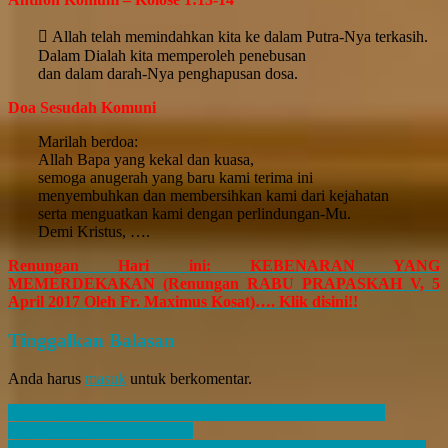
 Allah telah memindahkan kita ke dalam Putra-Nya terkasih.
Dalam Dialah kita memperoleh penebusan
dan dalam darah-Nya penghapusan dosa.
Doa Sesudah Komuni
Marilah berdoa:
Allah Bapa yang kekal dan kuasa,
semoga anugerah yang baru kami terima ini
menyembuhkan dan membersihkan kami dari kejahatan
serta menguatkan kami dengan perlindungan-Mu.
Demi Kristus, ….
Renungan Hari ini: KEBENARAN YANG
MEMERDEKAKAN (Renungan RABU PRAPASKAH V, 5
April 2017 Oleh Fr. Maximus Kosat)…. Klik disini!!
Skip
Tinggalkan Balasan
back
to
Anda harus
masuk
untuk berkomentar.
main
navigation
Post
Previous Pos
PERCAYAKAN HIDUP (Renungan Minggu
Prapaskah V-a, 2 April 2017)
navigation