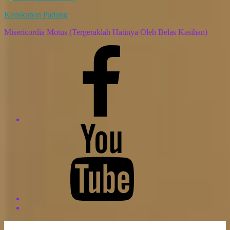
Keuskupan Padang
Misericordia Motus (Tergeraklah Hatinya Oleh Belas Kasihan)
Facebook
Komsos
Youtube
Komsos
Back
to
top