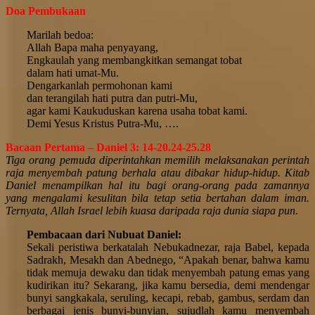
Doa Pembukaan
Marilah bedoa:
Allah Bapa maha penyayang,
Engkaulah yang membangkitkan semangat tobat
dalam hati umat-Mu.
Dengarkanlah permohonan kami
dan terangilah hati putra dan putri-Mu,
agar kami Kaukuduskan karena usaha tobat kami.
Demi Yesus Kristus Putra-Mu, ….
Bacaan Pertama – Daniel 3: 14-20.24-25.28
Tiga orang pemuda diperintahkan memilih melaksanakan perintah
raja menyembah patung berhala atau dibakar hidup-hidup. Kitab
Daniel menampilkan hal itu bagi orang-orang pada zamannya
yang mengalami kesulitan bila tetap setia bertahan dalam iman.
Ternyata, Allah Israel lebih kuasa daripada raja dunia siapa pun.
Pembacaan dari Nubuat Daniel:
Sekali peristiwa berkatalah Nebukadnezar, raja Babel, kepada
Sadrakh, Mesakh dan Abednego, “Apakah benar, bahwa kamu
tidak memuja dewaku dan tidak menyembah patung emas yang
kudirikan itu? Sekarang, jika kamu bersedia, demi mendengar
bunyi sangkakala, seruling, kecapi, rebab, gambus, serdam dan
berbagai jenis bunyi-bunyian, sujudlah kamu menyembah