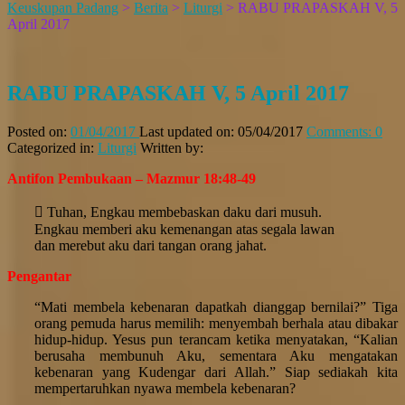
Keuskupan Padang
>
Berita
>
Liturgi
>
RABU PRAPASKAH V, 5
↑
April 2017
RABU PRAPASKAH V, 5 April 2017
Posted on:
01/04/2017
Last updated on:
05/04/2017
Comments:
0
Categorized in:
Liturgi
Written by:
Antifon Pembukaan – Mazmur 18:48-49
 Tuhan, Engkau membebaskan daku dari musuh.
Engkau memberi aku kemenangan atas segala lawan
dan merebut aku dari tangan orang jahat.
Pengantar
“Mati membela kebenaran dapatkah dianggap bernilai?” Tiga
orang pemuda harus memilih: menyembah berhala atau dibakar
hidup-hidup. Yesus pun terancam ketika menyatakan, “Kalian
berusaha membunuh Aku, sementara Aku mengatakan
kebenaran yang Kudengar dari Allah.” Siap sediakah kita
mempertaruhkan nyawa membela kebenaran?