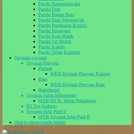
Paroki Bagansiapi-api
Paroki Duri
Paroki Bagan Batu
Paroki Pasir Pangarayan
Paroki Pangkalan Kerinci
Paroki Perawang
Paroki Kota Batak
Paroki Air Molek
Paroki Kandis
Paroki Teluk Kuantan
Yayasan-yayasan
Yayasan Prayoga
Padang
WEB Yayasan Prayoga Padang
Riau
WEB Yayasan Prayoga Riau
Bukittinggi
Yayasan Salus Infirmorum
WEB RS St. Maria Pekanbaru
RS Yos Sudarso
Yayasan John Paul II
WEB Yayasan John Paul II
Skip to menu toggle button