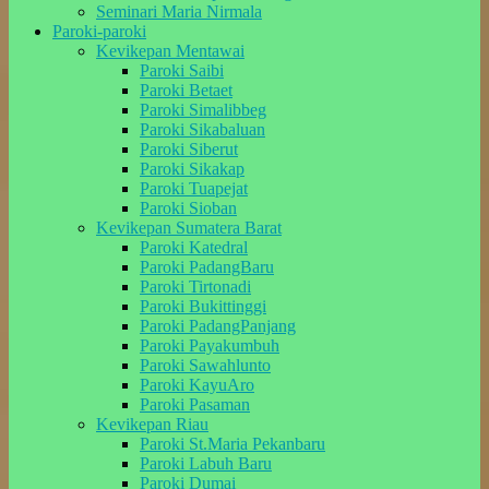
Seminari Maria Nirmala
Paroki-paroki
Kevikepan Mentawai
Paroki Saibi
Paroki Betaet
Paroki Simalibbeg
Paroki Sikabaluan
Paroki Siberut
Paroki Sikakap
Paroki Tuapejat
Paroki Sioban
Kevikepan Sumatera Barat
Paroki Katedral
Paroki PadangBaru
Paroki Tirtonadi
Paroki Bukittinggi
Paroki PadangPanjang
Paroki Payakumbuh
Paroki Sawahlunto
Paroki KayuAro
Paroki Pasaman
Kevikepan Riau
Paroki St.Maria Pekanbaru
Paroki Labuh Baru
Paroki Dumai