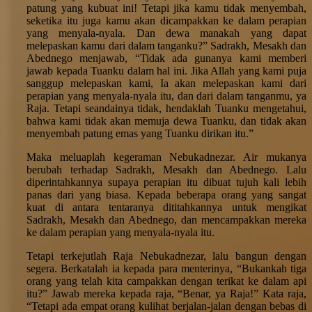
patung yang kubuat ini! Tetapi jika kamu tidak menyembah,
seketika itu juga kamu akan dicampakkan ke dalam perapian
yang menyala-nyala. Dan dewa manakah yang dapat
melepaskan kamu dari dalam tanganku?” Sadrakh, Mesakh dan
Abednego menjawab, “Tidak ada gunanya kami memberi
jawab kepada Tuanku dalam hal ini. Jika Allah yang kami puja
sanggup melepaskan kami, Ia akan melepaskan kami dari
perapian yang menyala-nyala itu, dan dari dalam tanganmu, ya
Raja. Tetapi seandainya tidak, hendaklah Tuanku mengetahui,
bahwa kami tidak akan memuja dewa Tuanku, dan tidak akan
menyembah patung emas yang Tuanku dirikan itu.”
Maka meluaplah kegeraman Nebukadnezar. Air mukanya
berubah terhadap Sadrakh, Mesakh dan Abednego. Lalu
diperintahkannya supaya perapian itu dibuat tujuh kali lebih
panas dari yang biasa. Kepada beberapa orang yang sangat
kuat di antara tentaranya dititahkannya untuk mengikat
Sadrakh, Mesakh dan Abednego, dan mencampakkan mereka
ke dalam perapian yang menyala-nyala itu.
Tetapi terkejutlah Raja Nebukadnezar, lalu bangun dengan
segera. Berkatalah ia kepada para menterinya, “Bukankah tiga
orang yang telah kita campakkan dengan terikat ke dalam api
itu?” Jawab mereka kepada raja, “Benar, ya Raja!” Kata raja,
“Tetapi ada empat orang kulihat berjalan-jalan dengan bebas di