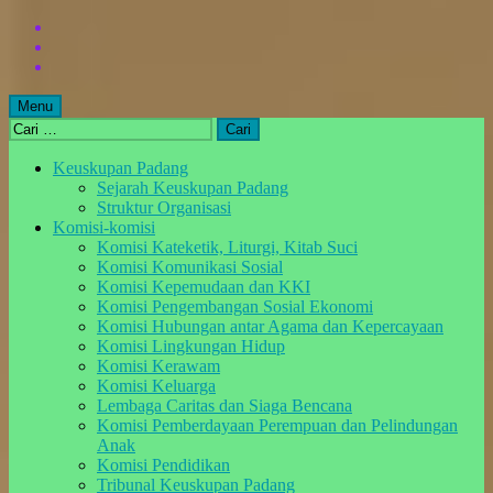
Skip
to
Skip
main
to
Skip
navigation
main
to
content
footer
Menu
Cari
untuk:
Keuskupan Padang
Sejarah Keuskupan Padang
Struktur Organisasi
Komisi-komisi
Komisi Kateketik, Liturgi, Kitab Suci
Komisi Komunikasi Sosial
Komisi Kepemudaan dan KKI
Komisi Pengembangan Sosial Ekonomi
Komisi Hubungan antar Agama dan Kepercayaan
Komisi Lingkungan Hidup
Komisi Kerawam
Komisi Keluarga
Lembaga Caritas dan Siaga Bencana
Komisi Pemberdayaan Perempuan dan Pelindungan
Anak
Komisi Pendidikan
Tribunal Keuskupan Padang