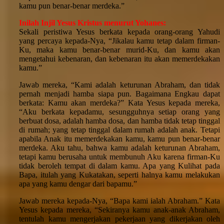
kamu pun benar-benar merdeka.”
Inilah Injil Yesus Kristus menurut Yohanes:
Sekali peristiwa Yesus berkata kepada orang-orang Yahudi
yang percaya kepada-Nya, “Jikalau kamu tetap dalam firman-
Ku, maka kamu benar-benar murid-Ku, dan kamu akan
mengetahui kebenaran, dan kebenaran itu akan memerdekakan
kamu.”
Jawab mereka, “Kami adalah keturunan Abraham, dan tidak
pernah menjadi hamba siapa pun. Bagaimana Engkau dapat
berkata: Kamu akan merdeka?” Kata Yesus kepada mereka,
“Aku berkata kepadamu, sesungguhnya setiap orang yang
berbuat dosa, adalah hamba dosa, dan hamba tidak tetap tinggal
di rumah; yang tetap tinggal dalam rumah adalah anak. Tetapi
apabila Anak itu memerdekakan kamu, kamu pun benar-benar
merdeka. Aku tahu, bahwa kamu adalah keturunan Abraham,
tetapi kamu berusaha untuk membunuh Aku karena firman-Ku
tidak beroleh tempat di dalam kamu. Apa yang Kulihat pada
Bapa, itulah yang Kukatakan, seperti halnya kamu melakukan
apa yang kamu dengar dari bapamu.”
Jawab mereka kepada-Nya, “Bapa kami ialah Abraham.” Kata
Yesus kepada mereka, “Sekiranya kamu anak-anak Abraham,
tentulah kamu mengerjakan pekerjaan yang dikerjakan oleh