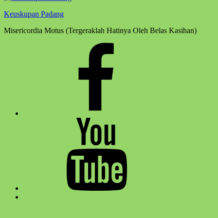
Keuskupan Padang
Misericordia Motus (Tergeraklah Hatinya Oleh Belas Kasihan)
Facebook
Komsos
Youtube
Komsos
Back
to
top