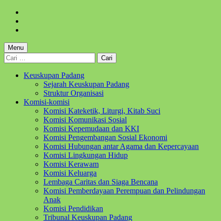
Skip
to
Skip
main
to
Skip
navigation
main
to
content
footer
Menu
Cari
untuk:
Keuskupan Padang
Sejarah Keuskupan Padang
Struktur Organisasi
Komisi-komisi
Komisi Kateketik, Liturgi, Kitab Suci
Komisi Komunikasi Sosial
Komisi Kepemudaan dan KKI
Komisi Pengembangan Sosial Ekonomi
Komisi Hubungan antar Agama dan Kepercayaan
Komisi Lingkungan Hidup
Komisi Kerawam
Komisi Keluarga
Lembaga Caritas dan Siaga Bencana
Komisi Pemberdayaan Perempuan dan Pelindungan
Anak
Komisi Pendidikan
Tribunal Keuskupan Padang