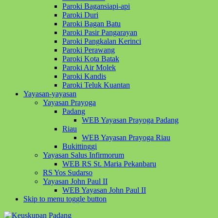
Paroki Bagansiapi-api
Paroki Duri
Paroki Bagan Batu
Paroki Pasir Pangarayan
Paroki Pangkalan Kerinci
Paroki Perawang
Paroki Kota Batak
Paroki Air Molek
Paroki Kandis
Paroki Teluk Kuantan
Yayasan-yayasan
Yayasan Prayoga
Padang
WEB Yayasan Prayoga Padang
Riau
WEB Yayasan Prayoga Riau
Bukittinggi
Yayasan Salus Infirmorum
WEB RS St. Maria Pekanbaru
RS Yos Sudarso
Yayasan John Paul II
WEB Yayasan John Paul II
Skip to menu toggle button