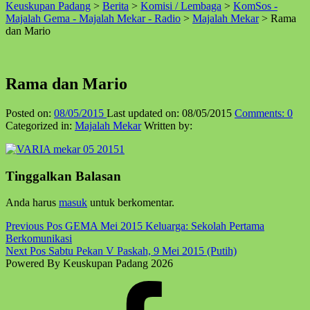
Keuskupan Padang
>
Berita
>
Komisi / Lembaga
>
KomSos -
↑
Majalah Gema - Majalah Mekar - Radio
>
Majalah Mekar
>
Rama
dan Mario
Rama dan Mario
Posted on:
08/05/2015
Last updated on:
08/05/2015
Comments:
0
Categorized in:
Majalah Mekar
Written by:
Skip
Tinggalkan Balasan
back
to
Anda harus
masuk
untuk berkomentar.
main
navigation
Post
Previous Pos
GEMA Mei 2015 Keluarga: Sekolah Pertama
Berkomunikasi
navigation
Next Pos
Sabtu Pekan V Paskah, 9 Mei 2015 (Putih)
Powered By Keuskupan Padang 2026
Facebook
Komsos