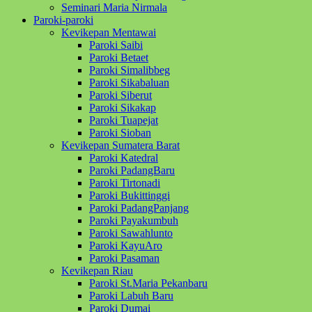
Seminari Maria Nirmala
Paroki-paroki
Kevikepan Mentawai
Paroki Saibi
Paroki Betaet
Paroki Simalibbeg
Paroki Sikabaluan
Paroki Siberut
Paroki Sikakap
Paroki Tuapejat
Paroki Sioban
Kevikepan Sumatera Barat
Paroki Katedral
Paroki PadangBaru
Paroki Tirtonadi
Paroki Bukittinggi
Paroki PadangPanjang
Paroki Payakumbuh
Paroki Sawahlunto
Paroki KayuAro
Paroki Pasaman
Kevikepan Riau
Paroki St.Maria Pekanbaru
Paroki Labuh Baru
Paroki Dumai