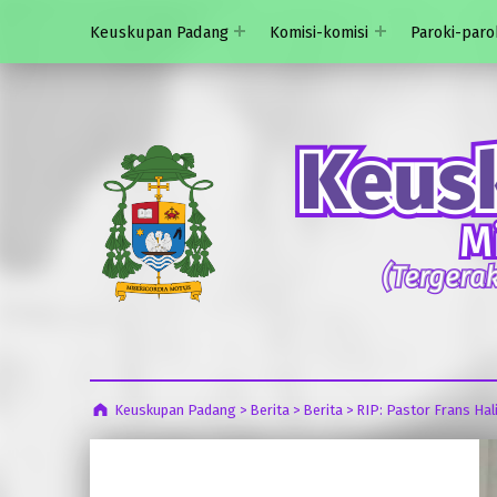
Keuskupan Padang
Komisi-komisi
Paroki-paro
Keuskupan Padang
>
Berita
>
Berita
>
RIP: Pastor Frans Hal