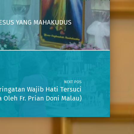
I YESUS YANG MAHAKUDUS
NEXT POS
ingatan Wajib Hati Tersuci
 Oleh Fr. Prian Doni Malau)