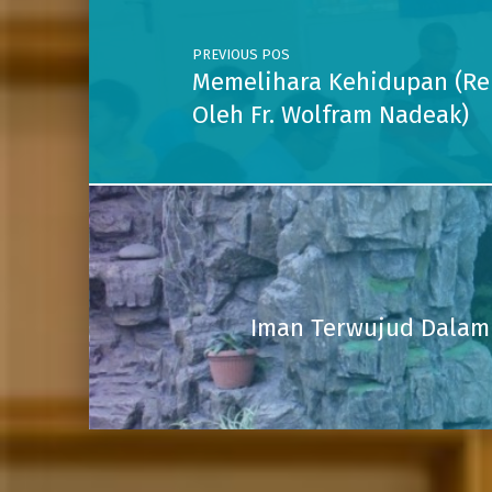
PREVIOUS POS
Memelihara Kehidupan (Re
Oleh Fr. Wolfram Nadeak)
Iman Terwujud Dalam 