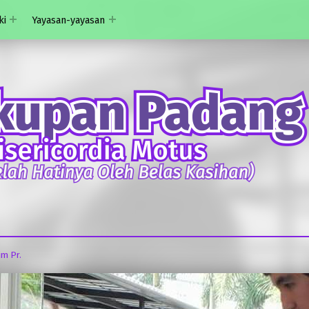
ki
Yayasan-yayasan
im Pr.