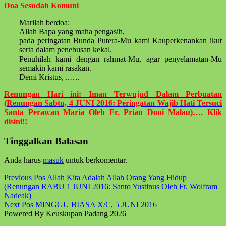
Doa Sesudah Komuni
Marilah berdoa:
Allah Bapa yang maha pengasih,
pada peringatan Bunda Putera-Mu kami Kauperkenankan ikut
serta dalam penebusan kekal.
Penuhilah kami dengan rahmat-Mu, agar penyelamatan-Mu
semakin kami rasakan.
Demi Kristus, ..….
Renungan Hari ini: Iman Terwujud Dalam Perbuatan
(Renungan Sabtu, 4 JUNI 2016: Peringatan Wajib Hati Tersuci
Santa Perawan Maria Oleh Fr. Prian Doni Malau)…. Klik
disini!!
Skip
Tinggalkan Balasan
back
to
Anda harus
masuk
untuk berkomentar.
main
navigation
Post
Previous Pos
Allah Kita Adalah Allah Orang Yang Hidup
(Renungan RABU 1 JUNI 2016: Santo Yustinus Oleh Fr. Wolfram
navigation
Nadeak)
Next Pos
MINGGU BIASA X/C, 5 JUNI 2016
Powered By Keuskupan Padang 2026