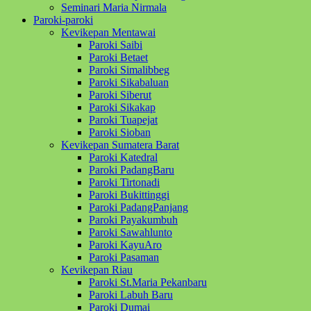
Seminari Maria Nirmala
Paroki-paroki
Kevikepan Mentawai
Paroki Saibi
Paroki Betaet
Paroki Simalibbeg
Paroki Sikabaluan
Paroki Siberut
Paroki Sikakap
Paroki Tuapejat
Paroki Sioban
Kevikepan Sumatera Barat
Paroki Katedral
Paroki PadangBaru
Paroki Tirtonadi
Paroki Bukittinggi
Paroki PadangPanjang
Paroki Payakumbuh
Paroki Sawahlunto
Paroki KayuAro
Paroki Pasaman
Kevikepan Riau
Paroki St.Maria Pekanbaru
Paroki Labuh Baru
Paroki Dumai