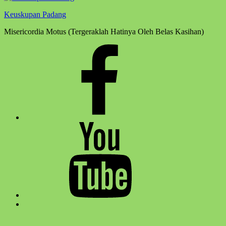
Keuskupan Padang
Misericordia Motus (Tergeraklah Hatinya Oleh Belas Kasihan)
Facebook
Komsos
Youtube
Komsos
Back
to
top