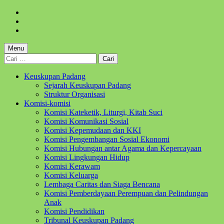
Skip
to
Skip
main
to
Skip
navigation
main
to
content
footer
Menu
Cari
untuk:
Keuskupan Padang
Sejarah Keuskupan Padang
Struktur Organisasi
Komisi-komisi
Komisi Kateketik, Liturgi, Kitab Suci
Komisi Komunikasi Sosial
Komisi Kepemudaan dan KKI
Komisi Pengembangan Sosial Ekonomi
Komisi Hubungan antar Agama dan Kepercayaan
Komisi Lingkungan Hidup
Komisi Kerawam
Komisi Keluarga
Lembaga Caritas dan Siaga Bencana
Komisi Pemberdayaan Perempuan dan Pelindungan
Anak
Komisi Pendidikan
Tribunal Keuskupan Padang