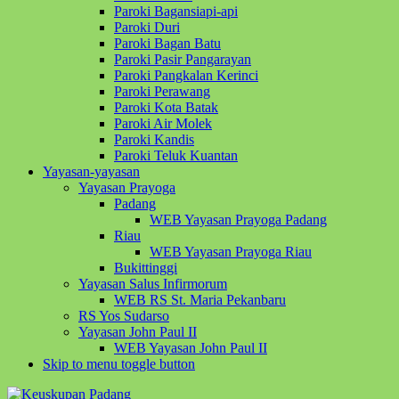
Paroki Bagansiapi-api
Paroki Duri
Paroki Bagan Batu
Paroki Pasir Pangarayan
Paroki Pangkalan Kerinci
Paroki Perawang
Paroki Kota Batak
Paroki Air Molek
Paroki Kandis
Paroki Teluk Kuantan
Yayasan-yayasan
Yayasan Prayoga
Padang
WEB Yayasan Prayoga Padang
Riau
WEB Yayasan Prayoga Riau
Bukittinggi
Yayasan Salus Infirmorum
WEB RS St. Maria Pekanbaru
RS Yos Sudarso
Yayasan John Paul II
WEB Yayasan John Paul II
Skip to menu toggle button