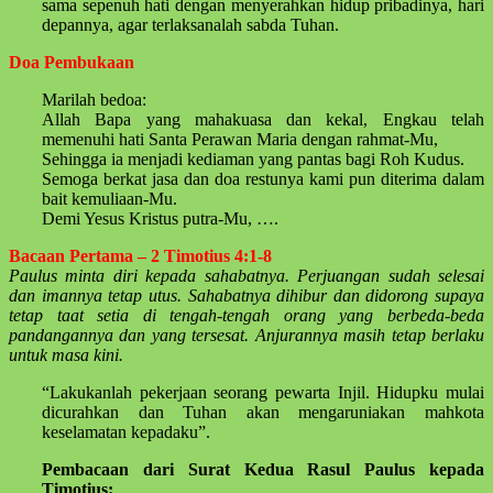
sama sepenuh hati dengan menyerahkan hidup pribadinya, hari
depannya, agar terlaksanalah sabda Tuhan.
Doa Pembukaan
Marilah bedoa:
Allah Bapa yang mahakuasa dan kekal, Engkau telah
memenuhi hati Santa Perawan Maria dengan rahmat-Mu,
Sehingga ia menjadi kediaman yang pantas bagi Roh Kudus.
Semoga berkat jasa dan doa restunya kami pun diterima dalam
bait kemuliaan-Mu.
Demi Yesus Kristus putra-Mu, ….
Bacaan Pertama – 2 Timotius 4:1-8
Paulus minta diri kepada sahabatnya. Perjuangan sudah selesai
dan imannya tetap utus. Sahabatnya dihibur dan didorong supaya
tetap taat setia di tengah-tengah orang yang berbeda-beda
pandangannya dan yang tersesat. Anjurannya masih tetap berlaku
untuk masa kini.
“Lakukanlah pekerjaan seorang pewarta Injil. Hidupku mulai
dicurahkan dan Tuhan akan mengaruniakan mahkota
keselamatan kepadaku”.
Pembacaan dari Surat Kedua Rasul Paulus kepada
Timotius: