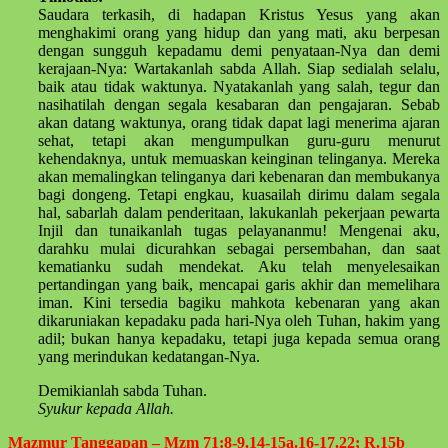
Saudara terkasih, di hadapan Kristus Yesus yang akan
menghakimi orang yang hidup dan yang mati, aku berpesan
dengan sungguh kepadamu demi penyataan-Nya dan demi
kerajaan-Nya: Wartakanlah sabda Allah. Siap sedialah selalu,
baik atau tidak waktunya. Nyatakanlah yang salah, tegur dan
nasihatilah dengan segala kesabaran dan pengajaran. Sebab
akan datang waktunya, orang tidak dapat lagi menerima ajaran
sehat, tetapi akan mengumpulkan guru-guru menurut
kehendaknya, untuk memuaskan keinginan telinganya. Mereka
akan memalingkan telinganya dari kebenaran dan membukanya
bagi dongeng. Tetapi engkau, kuasailah dirimu dalam segala
hal, sabarlah dalam penderitaan, lakukanlah pekerjaan pewarta
Injil dan tunaikanlah tugas pelayananmu! Mengenai aku,
darahku mulai dicurahkan sebagai persembahan, dan saat
kematianku sudah mendekat. Aku telah menyelesaikan
pertandingan yang baik, mencapai garis akhir dan memelihara
iman. Kini tersedia bagiku mahkota kebenaran yang akan
dikaruniakan kepadaku pada hari-Nya oleh Tuhan, hakim yang
adil; bukan hanya kepadaku, tetapi juga kepada semua orang
yang merindukan kedatangan-Nya.
Demikianlah sabda Tuhan.
Syukur kepada Allah.
Mazmur Tanggapan – Mzm 71:8-9.14-15a.16-17.22; R.15b