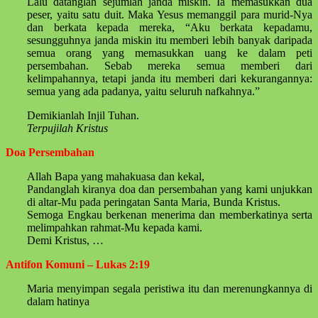
Lalu datanglah sejumlah janda miskin. Ia memasukkan dua
peser, yaitu satu duit. Maka Yesus memanggil para murid-Nya
dan berkata kepada mereka, “Aku berkata kepadamu,
sesungguhnya janda miskin itu memberi lebih banyak daripada
semua orang yang memasukkan uang ke dalam peti
persembahan. Sebab mereka semua memberi dari
kelimpahannya, tetapi janda itu memberi dari kekurangannya:
semua yang ada padanya, yaitu seluruh nafkahnya.”
Demikianlah Injil Tuhan.
Terpujilah Kristus
Doa Persembahan
Allah Bapa yang mahakuasa dan kekal,
Pandanglah kiranya doa dan persembahan yang kami unjukkan
di altar-Mu pada peringatan Santa Maria, Bunda Kristus.
Semoga Engkau berkenan menerima dan memberkatinya serta
melimpahkan rahmat-Mu kepada kami.
Demi Kristus, …
Antifon Komuni – Lukas 2:19
Maria menyimpan segala peristiwa itu dan merenungkannya di
dalam hatinya