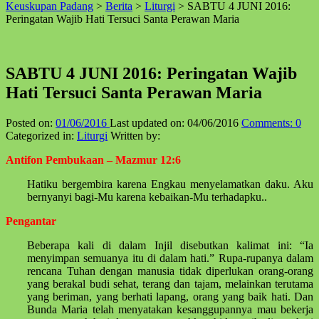
Keuskupan Padang
>
Berita
>
Liturgi
>
SABTU 4 JUNI 2016:
↑
Peringatan Wajib Hati Tersuci Santa Perawan Maria
SABTU 4 JUNI 2016: Peringatan Wajib
Hati Tersuci Santa Perawan Maria
Posted on:
01/06/2016
Last updated on:
04/06/2016
Comments:
0
Categorized in:
Liturgi
Written by:
Antifon Pembukaan – Mazmur 12:6
Hatiku bergembira karena Engkau menyelamatkan daku. Aku
bernyanyi bagi-Mu karena kebaikan-Mu terhadapku..
Pengantar
Beberapa kali di dalam Injil disebutkan kalimat ini: “Ia
menyimpan semuanya itu di dalam hati.” Rupa-rupanya dalam
rencana Tuhan dengan manusia tidak diperlukan orang-orang
yang berakal budi sehat, terang dan tajam, melainkan terutama
yang beriman, yang berhati lapang, orang yang baik hati. Dan
Bunda Maria telah menyatakan kesanggupannya mau bekerja