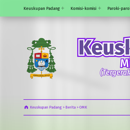
Keuskupan Padang
Komisi-komisi
Paroki-paro
Keuskupan Padang
>
Berita
>
OMK