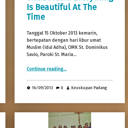
Is Beautiful At The
Time
Tanggal 15 Oktober 2013 kemarin,
bertepatan dengan hari libur umat
Muslim (Idul Adha), OMK St. Dominikus
Savio, Paroki St. Maria…
“Paroki St. Maria Auxillirium Christianorum Sikabaluan: Everything Is Beautiful At The Time”
Continue reading
…
16/09/2013
0
Keuskupan Padang