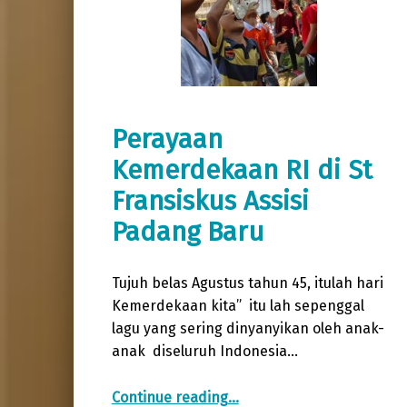
Perayaan
Kemerdekaan RI di St
Fransiskus Assisi
Padang Baru
Tujuh belas Agustus tahun 45, itulah hari
Kemerdekaan kita” itu lah sepenggal
lagu yang sering dinyanyikan oleh anak-
anak diseluruh Indonesia…
“Perayaan Kemerdekaan RI di St Fransiskus Assisi Padang Baru”
Continue reading
…