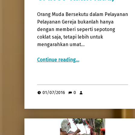
Orang Muda Bersekutu dalam Pelayanan
Pelayanan Gereja bukanlah hanya
dengan memberi seperti sepotong
coklat saja, tetapi lebih untuk
mengarahkan umat…
“Orang Muda Bersekutu dalam Pelayanan (Pertemuan OMK se-Rawil Riau)”
Continue reading
…
01/07/2016
0