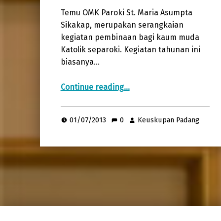
Temu OMK Paroki St. Maria Asumpta
Sikakap, merupakan serangkaian
kegiatan pembinaan bagi kaum muda
Katolik separoki. Kegiatan tahunan ini
biasanya…
“Temu OMK Paroki St Maria Assumta – Sikakap”
Continue reading
…
01/07/2013
0
Keuskupan Padang