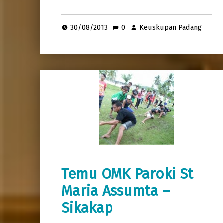
30/08/2013
0
Keuskupan Padang
Temu OMK Paroki St
Maria Assumta –
Sikakap