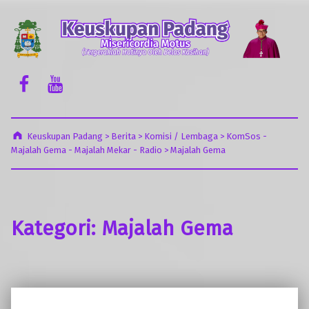
Keuskupan Padang
Misericordia Motus (Tergeraklah Hatinya Oleh Belas Kasihan)
Facebook Komsos
Youtube Komsos
Keuskupan Padang
>
Berita
>
Komisi / Lembaga
>
KomSos -
Majalah Gema - Majalah Mekar - Radio
>
Majalah Gema
Kategori:
Majalah Gema