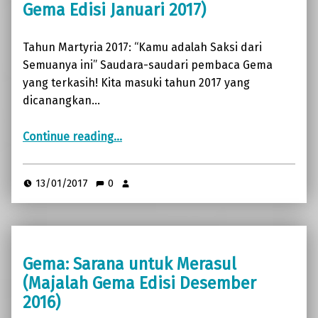
Gema Edisi Januari 2017)
Tahun Martyria 2017: “Kamu adalah Saksi dari
Semuanya ini” Saudara-saudari pembaca Gema
yang terkasih! Kita masuki tahun 2017 yang
dicanangkan…
Continue reading
“Tahun Martyria 2017: “Kamu adalah Saksi dari Semuanya ini” (Majalah Gema Edisi Januari 2017)”
…
13/01/2017
0
Gema: Sarana untuk Merasul
(Majalah Gema Edisi Desember
2016)