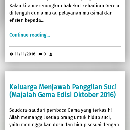
Kalau kita merenungkan hakekat kehadiran Gereja
di tengah dunia maka, pelayanan maksimal dan
efisien kepada…
“Ketika Aku Sakit, Kamu Melawat Aku (Majalah Gema Edisi November 2016)”
Continue reading
…
11/11/2016
0
Keluarga Menjawab Panggilan Suci
(Majalah Gema Edisi Oktober 2016)
Saudara-saudari pembaca Gema yang terkasih!
Allah memanggil setiap orang untuk hidup suci,
yaitu meninggalkan dosa dan hidup sesuai dengan