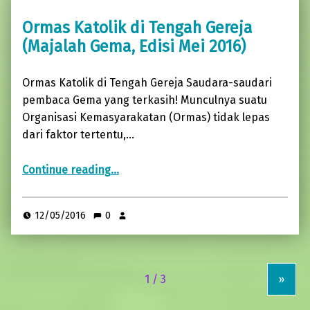
Ormas Katolik di Tengah Gereja
(Majalah Gema, Edisi Mei 2016)
Ormas Katolik di Tengah Gereja Saudara-saudari
pembaca Gema yang terkasih! Munculnya suatu
Organisasi Kemasyarakatan (Ormas) tidak lepas
dari faktor tertentu,…
“Ormas Katolik di Tengah Gereja (Majalah Gema, Edisi Mei 2016)”
Continue reading
…
12/05/2016
0
»