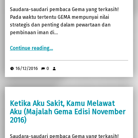
Saudara-saudari pembaca Gema yang terkasih!
Pada waktu tertentu GEMA mempunyai nilai
strategis dan penting dalam pewartaan dan
pembinaan iman di…
“Gema: Sarana untuk Merasul (Majalah Gema Edisi Desember 2016)”
Continue reading
…
16/12/2016
0
Ketika Aku Sakit, Kamu Melawat
Aku (Majalah Gema Edisi November
2016)
Saudara-saudari pembaca Gema yang terkasih!