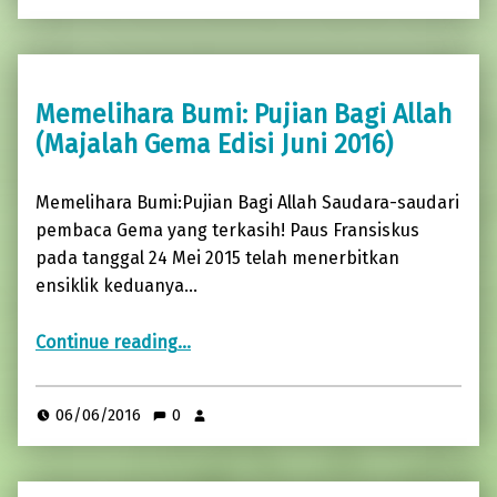
Memelihara Bumi: Pujian Bagi Allah
(Majalah Gema Edisi Juni 2016)
Memelihara Bumi:Pujian Bagi Allah Saudara-saudari
pembaca Gema yang terkasih! Paus Fransiskus
pada tanggal 24 Mei 2015 telah menerbitkan
ensiklik keduanya…
“Memelihara Bumi: Pujian Bagi Allah (Majalah Gema Edisi Juni 2016)”
Continue reading
…
06/06/2016
0