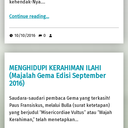
kehendak-Nya.…
“Keluarga Menjawab Panggilan Suci (Majalah Gema Edisi Oktober 2016)”
Continue reading
…
10/10/2016
0
MENGHIDUPI KERAHIMAN ILAHI
(Majalah Gema Edisi September
2016)
Saudara-saudari pembaca Gema yang terkasih!
Paus Fransiskus, melalui Bulla (surat ketetapan)
yang berjudul “Misericordiae Vultus” atau “Wajah
Kerahiman,” telah menetapkan…