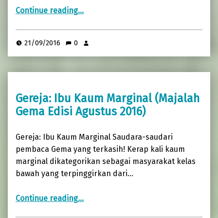
“MENGHIDUPI KERAHIMAN ILAHI (Majalah Gema Edisi September 2016)”
Continue reading
…
21/09/2016
0
Gereja: Ibu Kaum Marginal (Majalah
Gema Edisi Agustus 2016)
Gereja: Ibu Kaum Marginal Saudara-saudari
pembaca Gema yang terkasih! Kerap kali kaum
marginal dikategorikan sebagai masyarakat kelas
bawah yang terpinggirkan dari…
“Gereja: Ibu Kaum Marginal (Majalah Gema Edisi Agustus 2016)”
Continue reading
…