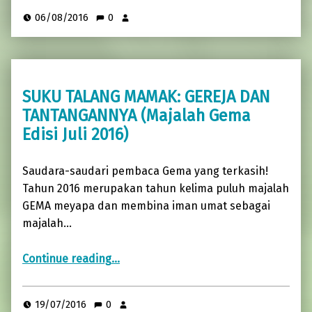
06/08/2016
0
SUKU TALANG MAMAK: GEREJA DAN
TANTANGANNYA (Majalah Gema
Edisi Juli 2016)
Saudara-saudari pembaca Gema yang terkasih!
Tahun 2016 merupakan tahun kelima puluh majalah
GEMA meyapa dan membina iman umat sebagai
majalah…
“SUKU TALANG MAMAK: GEREJA DAN TANTANGANNYA (Majalah Gema Edisi Juli 2016)”
Continue reading
…
19/07/2016
0