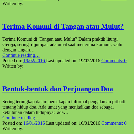
Written by:
Terima Komuni di Tangan atau Mulut?
Terima Komuni di Tangan atau Mulut? Dalam praktik liturgi
Gereja, sering dijumpai ada umat saat menerima komuni, yaitu
dengan tangan…
“Terima
Continue reading
…
Komuni
Posted on:
19/02/2016
Last updated on:
19/02/2016
Comments:
0
di
Written by:
Tangan
atau
Mulut?”
Bentuk-bentuk dan Perjuangan Doa
Sering terungkap dalam percakapan informal pengalaman pribadi
tentang hidup doa. Ada umat yang menjadikan doa sebagai
kebutuhan dalam hidupnya; ada…
“Bentuk-
Continue reading
…
bentuk
Posted on:
16/01/2016
Last updated on:
16/01/2016
Comments:
0
dan
Written by:
Perjuangan