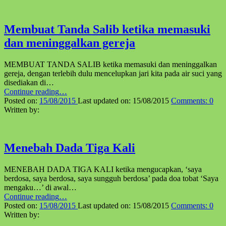
Doa”
Membuat Tanda Salib ketika memasuki
dan meninggalkan gereja
MEMBUAT TANDA SALIB ketika memasuki dan meninggalkan
gereja, dengan terlebih dulu mencelupkan jari kita pada air suci yang
disediakan di…
“Membuat
Continue reading
…
Tanda
Posted on:
15/08/2015
Last updated on:
15/08/2015
Comments:
0
Salib
Written by:
ketika
memasuki
dan
meninggalkan
Menebah Dada Tiga Kali
gereja”
MENEBAH DADA TIGA KALI ketika mengucapkan, ‘saya
berdosa, saya berdosa, saya sungguh berdosa’ pada doa tobat ‘Saya
mengaku…’ di awal…
“Menebah
Continue reading
…
Dada
Posted on:
15/08/2015
Last updated on:
15/08/2015
Comments:
0
Tiga
Written by:
Kali”