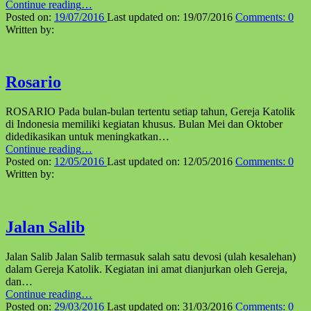
“Litani
Continue reading
…
Santa
Posted on:
19/07/2016
Last updated on:
19/07/2016
Comments:
0
Perawan
Written by:
Maria”
Rosario
ROSARIO Pada bulan-bulan tertentu setiap tahun, Gereja Katolik
di Indo­nesia memiliki kegiatan khu­sus. Bulan Mei dan Oktober
dide­­dikasikan untuk meningkatkan…
“Rosario”
Continue reading
…
Posted on:
12/05/2016
Last updated on:
12/05/2016
Comments:
0
Written by:
Jalan Salib
Jalan Salib Jalan Salib termasuk salah satu devosi (ulah kesalehan)
dalam Gereja Katolik. Kegiatan ini amat dianjurkan oleh Gereja,
dan…
“Jalan
Continue reading
…
Salib”
Posted on:
29/03/2016
Last updated on:
31/03/2016
Comments:
0