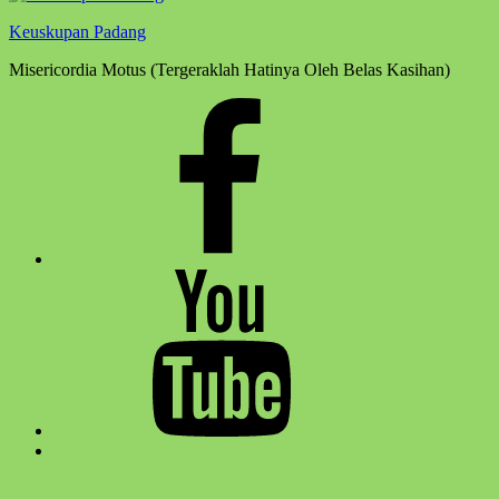
Keuskupan Padang
Misericordia Motus (Tergeraklah Hatinya Oleh Belas Kasihan)
Facebook
Komsos
Youtube
Komsos
Back
to
top