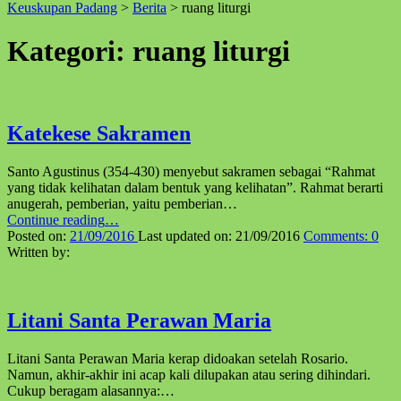
Keuskupan Padang
>
Berita
>
ruang liturgi
↑
Kategori:
ruang liturgi
Katekese Sakramen
Santo Agustinus (354-430) menye­but sakramen sebagai “Rahmat
yang tidak kelihatan dalam bentuk yang kelihatan”. Rahmat berarti
anugerah, pemberian, yaitu pemberian…
“Katekese
Continue reading
…
Sakramen”
Posted on:
21/09/2016
Last updated on:
21/09/2016
Comments:
0
Written by:
Litani Santa Perawan Maria
Litani Santa Perawan Maria kerap didoakan setelah Rosario.
Namun, akhir-akhir ini acap kali dilupakan atau sering dihindari.
Cukup beragam alasannya:…