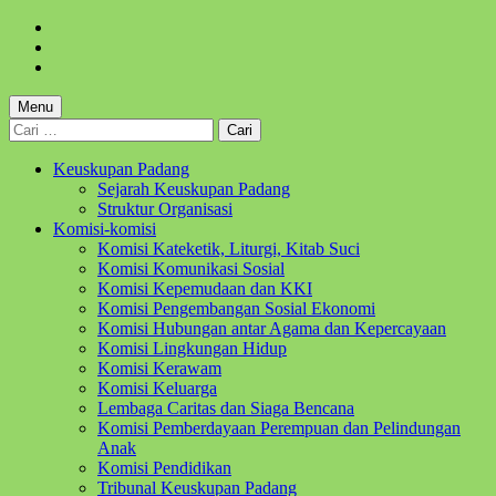
Skip
to
Skip
main
to
Skip
navigation
main
to
content
footer
Menu
Cari
untuk:
Keuskupan Padang
Sejarah Keuskupan Padang
Struktur Organisasi
Komisi-komisi
Komisi Kateketik, Liturgi, Kitab Suci
Komisi Komunikasi Sosial
Komisi Kepemudaan dan KKI
Komisi Pengembangan Sosial Ekonomi
Komisi Hubungan antar Agama dan Kepercayaan
Komisi Lingkungan Hidup
Komisi Kerawam
Komisi Keluarga
Lembaga Caritas dan Siaga Bencana
Komisi Pemberdayaan Perempuan dan Pelindungan
Anak
Komisi Pendidikan
Tribunal Keuskupan Padang