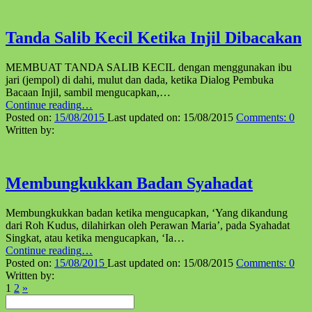
Tanda Salib Kecil Ketika Injil Dibacakan
MEMBUAT TANDA SALIB KECIL dengan menggunakan ibu
jari (jempol) di dahi, mulut dan dada, ketika Dialog Pembuka
Bacaan Injil, sambil mengucapkan,…
“Tanda
Continue reading
…
Salib
Posted on:
15/08/2015
Last updated on:
15/08/2015
Comments:
0
Kecil
Written by:
Ketika
Injil
Dibacakan”
Membungkukkan Badan Syahadat
Membungkukkan badan ketika mengucapkan, ‘Yang dikandung
dari Roh Kudus, dilahirkan oleh Perawan Maria’, pada Syahadat
Singkat, atau ketika mengucapkan, ‘Ia…
“Membungkukkan
Continue reading
…
Badan
Posted on:
15/08/2015
Last updated on:
15/08/2015
Comments:
0
Syahadat”
Written by:
Next
1
2
»
Pencarian
page