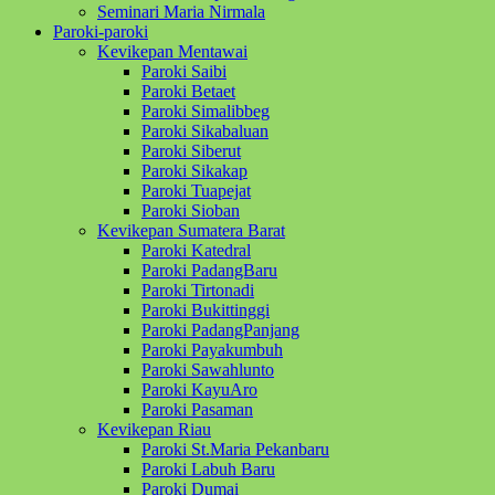
Seminari Maria Nirmala
Paroki-paroki
Kevikepan Mentawai
Paroki Saibi
Paroki Betaet
Paroki Simalibbeg
Paroki Sikabaluan
Paroki Siberut
Paroki Sikakap
Paroki Tuapejat
Paroki Sioban
Kevikepan Sumatera Barat
Paroki Katedral
Paroki PadangBaru
Paroki Tirtonadi
Paroki Bukittinggi
Paroki PadangPanjang
Paroki Payakumbuh
Paroki Sawahlunto
Paroki KayuAro
Paroki Pasaman
Kevikepan Riau
Paroki St.Maria Pekanbaru
Paroki Labuh Baru
Paroki Dumai