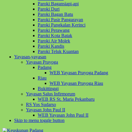
Paroki Bagansiapi-api
Paroki Duri
Paroki Bagan Batu
Paroki Pasir Pangarayan
Paroki Pangkalan Kerinci
Paroki Perawang
Paroki Kota Batak
Paroki Air Molek
Paroki Kandis
Paroki Teluk Kuantan
Yayasan-yayasan
Yayasan Prayoga
Padang
WEB Yayasan Prayoga Padang
Riau
WEB Yayasan Prayoga Riau
Bukittinggi
Yayasan Salus Infirmorum
WEB RS St. Maria Pekanbaru
RS Yos Sudarso
Yayasan John Paul II
WEB Yayasan John Paul II
Skip to menu toggle button